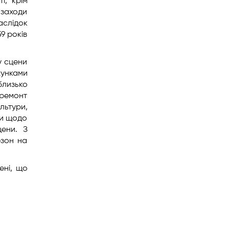
і, крім
заходи
аслідок
9 років
у сцени
хунками
близько
 ремонт
льтури,
ти щодо
цени. З
езон на
ені, що