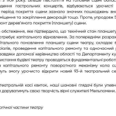
 з 1959 року. Більше півстоліття на головній сцені област
дення гастрольних концертів, відбуваються урочисті 
й період покриття сцени зазнало значних пошкоджень вн
зміщення та закріплення декорацій тощо. Проте, упродовж 5
онт дерев’яного покриття (планшету) сцени.
е обстеження, яке підтвердило, що технічний стан планшет
потребує капітального відновлення. За попередніми розра
апітального поновлення планшету сцени театру, складає 
еріалів, проведення капітального ремонту та одночасний
 завдяки допомозі керівництва області та Департаменту ку
ористання будівлі театру проводяться фундаментальні робо
а капітального ремонту поворотного механізму кола с
муть змогу урочисто відкрити новий 93-й театральний с
атральній касі квиток, наші шановні глядачі були упевн
м даруватимуть свою творчість вірні служителі Мельпомени.
ргічної
частини театру