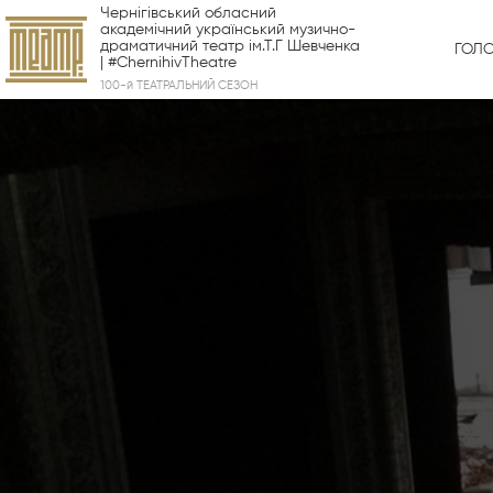
Чернігівський обласний
академічний український музично-
драматичний театр ім.Т.Г Шевченка
ГОЛ
| #ChernihivTheatre
100-й ТЕАТРАЛЬНИЙ СЕЗОН