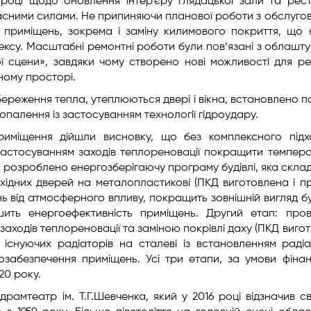
 році щодо оновлення інтер’єру глядацької зали та рест
власними силами. Не припиняючи планової роботи з обслуго
в приміщень, зокрема і заміну килимового покриття, що
ксу. Масштабні ремонтні роботи були пов’язані з облашт
 сцени», завдяки чому створено нові можливості для реа
ному просторі.
ереження тепла, утеплюються двері і вікна, встановлено по
опалення із застосуванням технології гідроудару.
риміщення дійшли висновку, що без комплексного під
застосуванням заходів теплореновації покращити темпер
о розроблено енергозберігаючу програму будівлі, яка скла
і вхідних дверей на металопластикові (ПКД виготовлена і 
ь від атмосферного впливу, покращить зовнішній вигляд буд
ить енергоефективність приміщень. Другий етап: про
м заходів теплореновації та заміною покрівлі даху (ПКД виго
а існуючих радіаторів на сталеві із встановленням раді
лозабезпечення приміщень. Усі три етапи, за умови фіна
20 року.
драмтеатр ім. Т.Г.Шевченка, який у 2016 році відзначив с