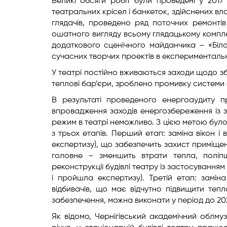
Великі обсяги робіт були проведені у 2017
театральних крісел і банкеток, здійснених 
глядачів, проведено ряд поточних ремонті
ошатного вигляду всьому глядацькому компле
додаткового сценічного майданчика – «Білої
сучасних творчих проектів в експерименталь
У театрі постійно вживаються заходи щодо зб
теплові бар’єри, зроблено промивку системи 
В результаті проведеного енергоаудиту п
впровадження заходів енергозбереження із 
режим в театрі неможливо. З цією метою бул
з трьох етапів. Перший етап: заміна вікон 
експертизу), що забезпечить захист приміщен
головне – зменшить втрати тепла, поліпш
реконструкції будівлі театру із застосування
і пройшла експертизу). Третій етап: замін
відбивачів, що має відчутно підвищити теп
забезпечення, можна виконати у період до 20
Як відомо, Чернігівський академічний облмуз