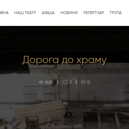
ОВНА
НАШ ТЕАТР
АФІША
НОВИНИ
РЕПЕРТУАР
ТРУПА
Дорога до храму
|
|
1418
1
0