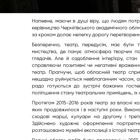
Напевне, маючи в душі віру, що людям потріб
керівництво Чернігівського академічного облм
за кроком долає нелегку дорогу перетворен
Безперечно, театр, передусім, має бути 
мистецтва, де панує атмосфера творчих по
глядачів. Але й оздоблення інтер’єру, стан
справляючи позитивні чи негативні враженн
театр. Прагнучи, щоб обласний театр спри
нещадно руйнується невблаганним часом, а я
радо готуються до зустрічі бажаних госте
поліпшення стану театральних приміщень, їх
Протягом 2015-2016 років театр за власні к
яких продовжилося і в наступні роки. Викон
сходові марші, кулуари на другому і трет
Здійснено художнє оформлення портретн
розташовано музейні експозиції з історії теат