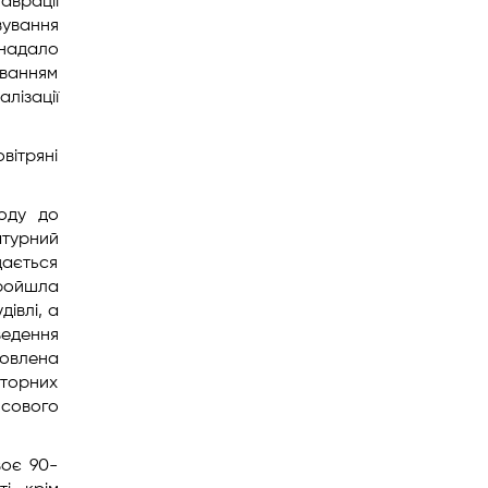
аврації
вування
 надало
уванням
лізації
вітряні
ходу до
атурний
дається
пройшла
івлі, а
ведення
товлена
аторних
нсового
воє 90-