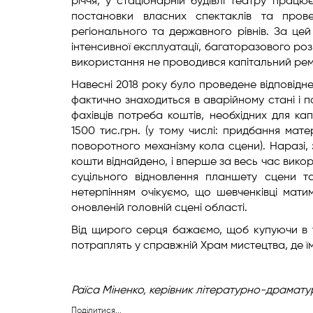
річчя, у стаціонарній будівлі театру працює
постановки власних спектаклів та прове
регіонального та державного рівнів. За це
інтенсивної експлуатації, багаторазового ро
використання не проводився капітальний рем
Навесні 2018 року було проведене відповідн
фактично знаходиться в аварійному стані і 
фахівців потреба коштів, необхідних для к
1500 тис.грн. (у тому числі: придбання мат
поворотного механізму кола сцени). Наразі,
кошти віднайдено, і вперше за весь час вик
суцільного відновлення планшету сцени т
нетерпінням очікуємо, що шевченківці мати
оновленій головній сцені області.
Від щирого серця бажаємо, щоб купуючи в те
потраплять у справжній Храм мистецтва, де ї
Раїса Міненко,
керівник літературно-драмату
Поділитися...