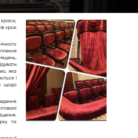
 краси,
ів крок
нічного
оплення
міщень,
ідувати
ею, яка
ються і
ля щодо
ведення
нтовані
іщення.
рху та