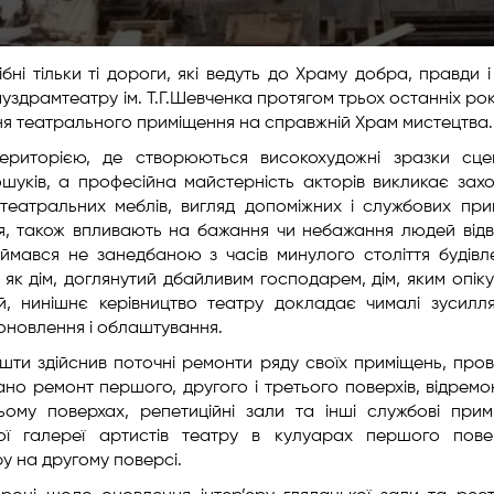
ні тільки ті дороги, які ведуть до Храму добра, правди і
уздрамтеатру ім. Т.Г.Шевченка протягом трьох останніх рок
ня театрального приміщення на справжній Храм мистецтва.
територією, де створюються високохудожні зразки сце
шуків, а професійна майстерність акторів викликає зах
 театральних меблів, вигляд допоміжних і службових при
я, також впливають на бажання чи небажання людей відв
ймався не занедбаною з часів минулого століття будівл
к дім, доглянутий дбайливим господарем, дім, яким опіку
й, нинішнє керівництво театру докладає чималі зусил
 оновлення і облаштування.
ошти здійснив поточні ремонти ряду своїх приміщень, про
ано ремонт першого, другого і третього поверхів, відремо
ьому поверхах, репетиційні зали та інші службові прим
ої галереї артистів театру в кулуарах першого пове
ру на другому поверсі.