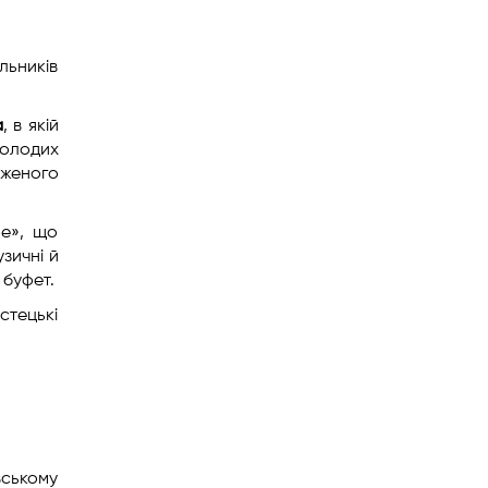
льників
а
, в якій
молодих
уженого
фе», що
узичні й
 буфет.
стецькі
вському