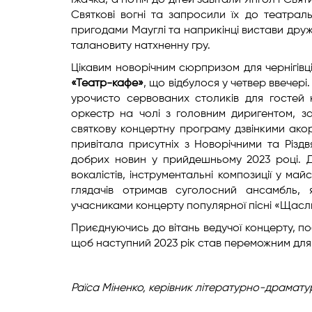
Їжачка, а потім до дітей завітали Янгол і Свя
Святкові вогні та запросили їх до театрал
пригодами Мауглі та наприкінці вистави др
талановиту натхненну гру.
Цікавим новорічним сюрпризом для чернігівц
«Театр-кафе»
, що відбулося у четвер ввечер
урочисто сервованих столиків для гостей 
оркестр на чолі з головним диригентом, з
святкову концертну програму дзвінкими ако
привітала присутніх з Новорічними та Різдв
добрих новин у прийдешньому 2023 році. Д
вокалістів, інструментальні композиції у м
глядачів отримав суголосний ансамбль, 
учасниками концерту популярної пісні «Щасл
Приєднуючись до вітань ведучої концерту, п
щоб наступний 2023 рік став переможним для 
Раїса Міненко,
керівник літературно-драмату