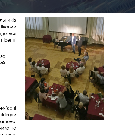
льників
Цікавим
удеться
пісенні
 за
ний
ем’єрні
ігівцям
рашеної
чика та