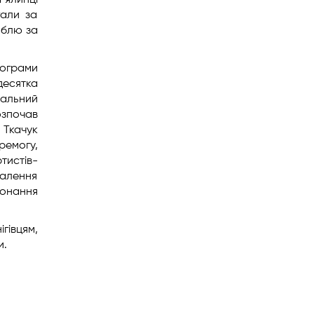
а ялинці
гали за
мблю за
рограми
десятка
ральний
озпочав
 Ткачук
ремогу,
тистів-
валення
онання
гівцям,
и.