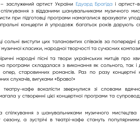
ру – заслужений артист України
Едуард Брагіда
і артист-в
и спілкування з відданими шанувальниками музичного мис
тисти при підготовці програми намагалися врахувати упо
 театральні концерти й упродовж багатьох років дарують с
 сольні виступи цих талановитих співаків за попередні 
ї музичної класики, народної творчості та сучасних компози
ричні народні пісні та твори українських митців про х
ина програми складалася з виконання як сольного, так і 
мих опер, старовинних романсів. Раз по разу концертні
их слухачів, вигуками «Браво!»
 театру-кафе вокалісти звернулися зі словами вдячн
магала у створенні цієї концертної програми та супрово
а спілкування з шанувальниками музичного мистецтва
сезону, а зустрічі в театрі-кафе стануть популярним