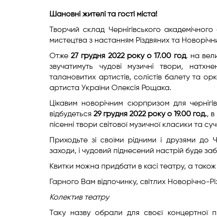
Шановні жителі та гості міста!
Творчий склад Чернігівського академічного 
мистецтва з настанням Різдвяних та Новорічних
Отже
27
грудня 2022
року о 17.00
год
. на вел
звучатимуть чудові музичні твори, натхне
талановитих артистів, солістів балету та ор
артиста України Олексія Рощака.
Цікавим новорічним сюрпризом для чернігі
відбудеться
29
грудня
2022
року о 19.00
год.
, 
пісенні твори світової музичної класики та 
Приходьте зі своїми рідними і друзями до Ч
заходи, і чудовий піднесений настрій буде заб
Квитки можна придбати в касі театру, а тако
Гарного Вам відпочинку, світлих Новорічно-Різ
Колектив театру
Таку назву обрали для своєї концертної п