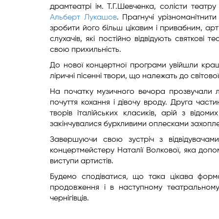
драмтеатрі ім. Т.Г.Шевченка, солісти теат
Альберт Лукашов
. Прагнучі урізноманітнит
зробити його більш цікавим і привабним, ар
слухачів, які постійно відвідують святкові
свою прихильність.
До нової концертної програми увійшли кращі
ліричні пісенні твори, що належать до світово
На початку музичного вечора прозвучали лі
почуття кохання і дівочу вроду. Друга част
творів італійських класиків, арій з відо
закінчувалися бурхливими оплесками захоплен
Завершуючи свою зустріч з відвідувачами
концертмейстеру Наталії Волкової, яка допо
виступи артистів.
Будемо сподіватися, що така цікава форм
продовження і в наступному театральному 
чернігівців.