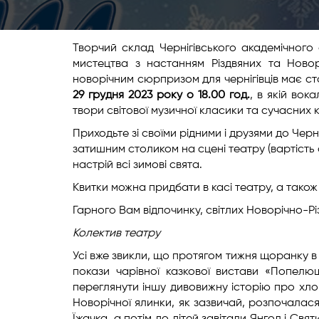
Творчий склад Чернігівського академічного 
мистецтва з настанням Різдвяних та Новор
новорічним сюрпризом для чернігівців має с
29
грудня
2023
року о 18.00
год.
, в якій вок
твори світової музичної класики та сучасних
Приходьте зі своїми рідними і друзями до Чер
затишним столиком на сцені театру (вартість
настрій всі зимові свята.
Квитки можна придбати в касі театру, а тако
Гарного Вам відпочинку, світлих Новорічно-Різ
Колектив театру
Усі вже звикли, що протягом тижня щоранку в 
покази чарівної казкової вистави «Попелю
переглянути іншу дивовижну історію про хлоп
Новорічної ялинки, як зазвичай, розпочалася