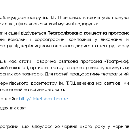
облмуздрамтеатру ім. Т.Г. Шевченка, вітаючи усіх шанува
 свят, підготував святкові музичні подарунки.
икій сцені відбудеться
Театралізована концертна програм
нні вокальні і хореографічні композиції у виконанні 
кестру під керівництвом головного диригента театру, засл
вців має стати Новорічна святкова програма «Театр-ка
в якій вокалісті, артисти театру та оркестр виконуватимуть м
сучасних композиторів. Для гостей працюватиме театральний
ернігівського драмтеатру ім. Т.Г.Шевченка на святкові ми
езпечений на всі зимові свята.
ж онлайн:
bit.ly/ticketsboxtheatre
двяних свят !
рограми, що відбулася 26 червня цього року у Чернігі