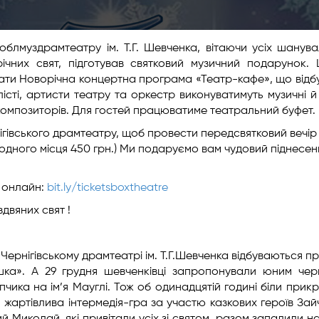
облмуздрамтеатру ім. Т.Г. Шевченка, вітаючи усіх шанува
ічних свят, підготував святковий музичний подарунок. 
тати Новорічна концертна програма «Театр-кафе», що відб
алісті, артисти театру та оркестр виконуватимуть музичні й 
 композиторів. Для гостей працюватиме театральний буфет.
нігівського драмтеатру, щоб провести передсвятковий вечір
 одного місця 450 грн.) Ми подаруємо вам чудовий піднесе
ж онлайн:
bit.ly/ticketsboxtheatre
двяних свят !
Чернігівському драмтеатрі ім. Т.Г.Шевченка відбуваються пр
шка». А 29 грудня шевченківці запропонували юним черн
чика на ім’я Мауглі. Тож об одинадцятій годині біли прик
 жартівлива інтермедія-гра за участю казкових героїв Зай