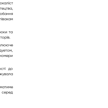
окаліст
тецтва,
добання
півакам
роки та
торів.
вилююче
дуетом,
 номери
ості до
джувала
 матиме
и серед