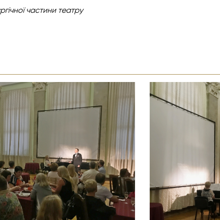
ргічної
частини театру