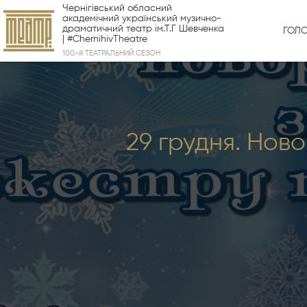
Чернігівський обласний
академічний український музично-
драматичний театр ім.Т.Г Шевченка
ГОЛ
| #ChernihivTheatre
100-й ТЕАТРАЛЬНИЙ СЕЗОН
29 грудня. Нов