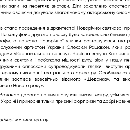
тий Миколай, які привітали усіх зі святом, разом запалили н
ьної зали на перегляд вистави. Діти захоплено спостері
ужними оваціями дякували злагодженому акторському анса
ів стало проведення в драмтеатрі Новорічної святкової п
і. По колу фойє другого поверху було встановлено близько 
кафе, а навколо Новорічної ялинки розташувався теат
аслуженим артистом України Олексієм Рощаком, який р
рдами «Карнавального вальсу». Чарівна ведуча Катерина
яними святами і побажала міцності духу, віри у нашу пе
ружними оплесками супроводжували глядачі виступи ар
айстерному виконанні театрального оркестру. Особливе сх
який заспівав всесвітньо відомого «Щедрика», та вик
ивого Нового року».
обажаємо дорогим нашим шанувальникам театру, усім черні
Україні і приносив тільки приємні сюрпризи та добрі новин
ргічної
частини театру