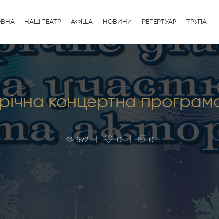
ОВНА
НАШ ТЕАТР
АФІША
НОВИНИ
РЕПЕРТУАР
ТРУПА
орічна концертна програм
|
|
572
0
0