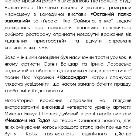
Манастирський разом з вихованкою театральної студії
Валентиною Петченко весело й дотепно розіграли
мізансцену з комедійної вистави
«Останній палко
закоханий»
за п’єсою Ніла Саймона, з якої глядачі
довідались про намагання власника невеличкого
рибного ресторану отримати незабутні враження від
«шалених пристрастей» та відчути справжнє
«сп’яніння життям».
Зовсім іншими емоціями був насичений третій уривок, в
якому артисти Євген Бондар та Ірина Лозовська
надзвичайно образно відтворили епізод з драматичної
поеми Лесі Українки
«Кассандра»
, котрий спонукає
глядача усвідомити, що часом замало бачити правду,
треба вміти її відстоювати.
Неповторне враження справили на глядачів
екстравагантні виконавці четвертого уривку артисти
Микола Бичук і Павло Дубовий в ролі героїв вистави
«Чекаючи на Ґодо»
за твором Семюеля Беккета, для
яких очікування чогось кращого стало їхнім принципом
буття. Крізь гротескність сценічного дійства