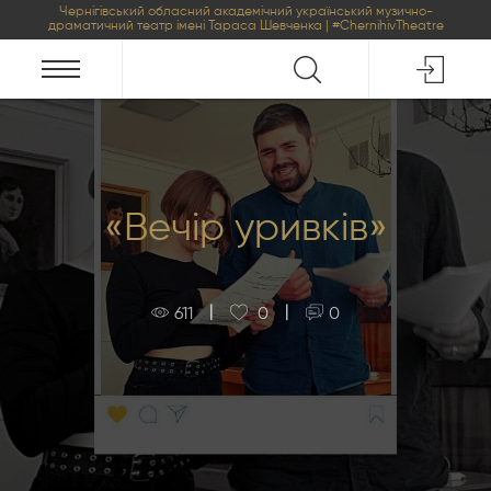
Чернігівський обласний академічний український музично-
драматичний театр імені Тараса Шевченка | #ChernihivTheatre
«Вечір уривків»
|
|
611
0
0