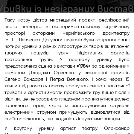
Таку назву дістав мистецький проєкт, реалізований
цього четверга в експериментальному сценічному
просторі акторами Чернігівського драмтеатру
ім. Т.Г.Шевченка. До уваги глядачів були запропоновані
чотири уривки з різних літературних творів як втілення
творчих пошуків гурту ініціативних артистів
театральної трупи. У першому уривку була
представлена сцена з вистави
«1984»
за однойменним
романом Джорджа Орвелла у виконанні артистів
Євгена Бондаря і Петра Великого. І хоча через 15
хвилин від початку показу пролунав сигнал повітряної
тривоги й артисти змогли продовжити гру лише після її
відміни, це не завадило глядачам проникнутися долею
головного героя, якого із застосуванням катувань
електричним струмом примушують відмовлятися від
своїх переконань, що людяність існуватиме завжди.
У другому уривку артист театру Олександр