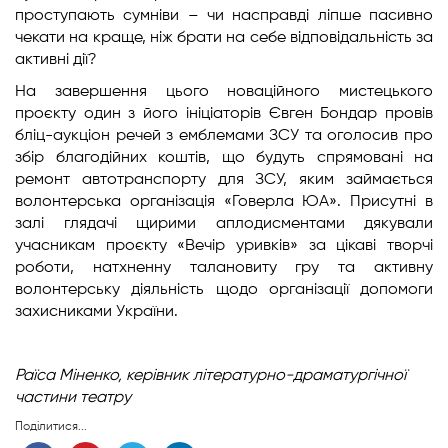
проступають сумніви – чи насправді ліпше пасивно
чекати на краще, ніж брати на себе відповідальність за
активні дії?
На завершення цього новаційного мистецького
проєкту один з його ініціаторів Євген Бондар провів
бліц-аукціон речей з емблемами ЗСУ та оголосив про
збір благодійних коштів, що будуть спрямовані на
ремонт автотранспорту для ЗСУ, яким займається
волонтерська організація «Говерла ЮА». Присутні в
залі глядачі щирими аплодисментами дякували
учасникам проєкту «Вечір уривків» за цікаві творчі
роботи, натхненну талановиту гру та активну
волонтерську діяльність щодо організації допомоги
захисниками України.
Раїса Міненко,
керівник літературно-драматургічної
частини театру
Поділитися...