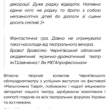
декорації.
Дуже раджу відвідати.
Напевно
єдине чого не раджу то брати з собою
неповнолітніх дітей бо діалоги зі сцени
досить сміливі :)»
Фантастична гра. Давно не отримувала
такої насолоди від театрального вечора.
Браво! Бравісімо Чернігівський обласний
академічний музично-драматичний театр
ім.Т.Шевченка ! Ви МЕГАпрофесіонали
Вітаючи творчий колектив Чернігівського
облмуздрамтеатру з успішним виступом на фестивалі
«Мельпомена Таврії», побажаємо і надалі зміцнювати
авторитет нашого театру, здобуваючи захоплення і
симпатії глядачів на всіх театральних форумах України
та за її межами.