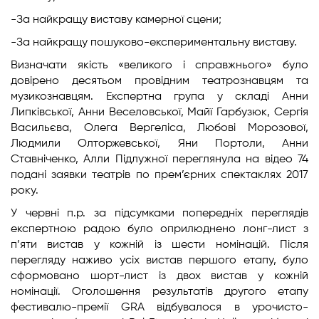
-​За найкращу виставу камерної сцени;
-​За найкращу пошуково-експериментальну виставу.
Визначати якість «великого і справжнього» було
довірено десятьом провідним театрознавцям та
музикознавцям. Експертна група у складі Анни
Липківської, Анни Веселовської, Майї Гарбузюк, Сергія
Васильєва, Олега Вергеліса, Любові Морозової,
Людмили Олторжевської, Яни Портоли, Анни
Ставніченко, Алли Підлужної переглянула на відео 74
подані заявки театрів по прем’єрних спектаклях 2017
року.
У червні п.р. за підсумками попередніх переглядів
експертною радою було оприлюднено лонг-лист з
п’яти вистав у кожній із шести номінацій. Після
перегляду наживо усіх вистав першого етапу, було
сформовано шорт-лист із двох вистав у кожній
номінації. Оголошення результатів другого етапу
фестивалю-премії GRA відбувалося в урочисто-