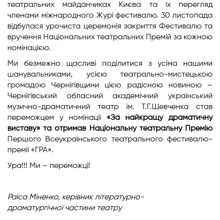
театральних майданчиках Києва та їх перегляд
членами міжнародного Журі фестивалю. 30 листопада
відбулася урочиста церемонія закриття Фестивалю та
вручення Національних театральних Премій за кожною
номінацією.
Ми безмежно щасливі поділитися з усіма нашими
шанувальниками, усією театрально-мистецькою
громадою Чернігівщини цією радісною новиною –
Чернігівський обласний академічний український
музично-драматичний театр ім. Т.Г.Шевченка став
переможцем у номінації
«За найкращу драматичну
виставу» та отримав Національну театральну Премію
Першого Всеукраїнського театрального фестивалю-
премії «ГРА».
Ура!!! Ми – переможці!
Раїса Міненко,
керівник літературно-
драматургічної
частини театру