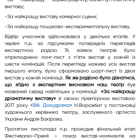
-​За найкращу хореографічну/балетну/пластичну
виставу;
-​За найкращу виставу камерної сцени;
-​За найкращу пошуково-експериментальну виставу.
Відбір учасників здійснювався у декілька етапів. У
червні п.р. за підсумками попередніх переглядів
експертною радою 74 заявок театрів було
оприлюднено лонг-лист з п’яти вистав у кожній із
шести номінацій. Після перегляду наживо усіх вистав
першого етапу, було сформовано шорт-лист із двох
вистав у кожній номінації.
Як же радісно було дізнатися,
що згідно з експертним висновком наш театр
був
названий серед найліпших у номінації
«За найкращу
драматичну виставу»
зі своєю прем’єрною виставою
2017 року
«Вій. Докудрама»
Н.Ворожбит у постановці
художнього керівника театру, заслуженого артиста
України Андрія Бакірова.
Протягом листопада п.р. проходив фінальний етап
Фестивалю-Премії – показ вистав-номінантів на