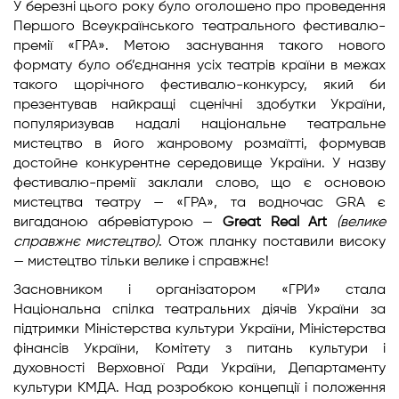
У березні цього року було оголошено про проведення
Першого Всеукраїнського театрального фестивалю-
премії «ГРА». Метою заснування такого нового
формату було об’єднання усіх театрів країни в межах
такого щорічного фестивалю-конкурсу, який би
презентував найкращі сценічні здобутки України,
популяризував надалі національне театральне
мистецтво в його жанровому розмаїтті, формував
достойне конкурентне середовище України. У назву
фестивалю-премії заклали слово, що є основою
мистецтва театру — «ГРА», та водночас GRA є
вигаданою абревіатурою —
Great Real Art
(велике
справжнє мистецтво)
. Отож планку поставили високу
— мистецтво тільки велике і справжнє!
Засновником і організатором «ГРИ» стала
Національна спілка театральних діячів України за
підтримки Міністерства культури України, Міністерства
фінансів України, Комітету з питань культури і
духовності Верховної Ради України, Департаменту
культури КМДА. Над розробкою концепції і положення