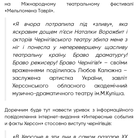
на Міжнародному театральному фестивалі
«Мельпомена Таврії».
«Я вчора потрапила під «зливу», яка
яскравим дощем п’єси Наталки Ворожбит і
акторів Чернігівського театру збила мене з
ніг і понесла у неперевершену щасливу
театральну країну. Браво драматургу!
Браво режисеру! Браво Чернігів!»
– своїми
враженнями поділилась Любов Калюжна –
заслужена артистка України, завліт
Херсонського обласного академічний
музично-драматичного театру ім.М.Куліша.
Доречним буде тут навести уривок з інформаційного
повідомлення інтернет-видання «Интересные события
и факты Херсон» стосовно виступу чернігівців:
«В Херсоне в эти дни в самом разгаре ХХ