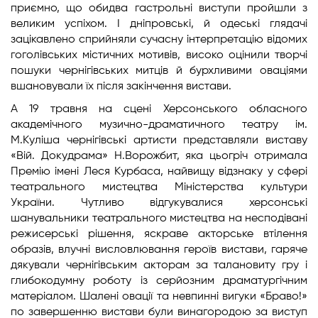
приємно, що обидва гастрольні виступи пройшли з
великим успіхом. І дніпровські, й одеські глядачі
зацікавлено сприйняли сучасну інтерпретацію відомих
гоголівських містичних мотивів, високо оцінили творчі
пошуки чернігівських митців й бурхливими оваціями
вшановували їх після закінчення вистави.
А 19 травня на сцені Херсонського обласного
академічного музично-драматичного театру ім.
М.Куліша чернігівські артисти представляли виставу
«Вій. Докудрама» Н.Ворожбит, яка цьогріч отримала
Премію імені Леся Курбаса, найвищу відзнаку у сфері
театрального мистецтва Міністерства культури
України. Чутливо відгукувалися херсонські
шанувальники театрального мистецтва на несподівані
режисерські рішення, яскраве акторське втілення
образів, влучні висловлювання героїв вистави, гаряче
дякували чернігівським акторам за талановиту гру і
глибокодумну роботу із серйозним драматургічним
матеріалом. Шалені овації та невпинні вигуки «Браво!»
по завершенню вистави були винагородою за виступ