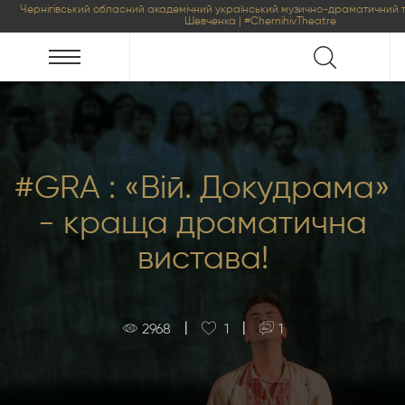
Чернігівський обласний академічний український музично-драматичний т
Шевченка | #ChernihivTheatre
#GRA : «Вій. Докудрама»
- краща драматична
вистава!
|
|
2968
1
1