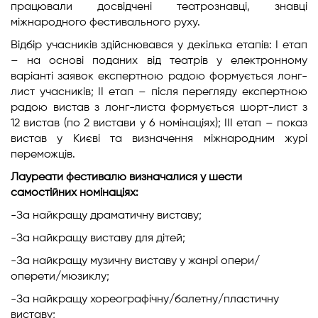
працювали досвідчені театрознавці, знавці
міжнародного фестивального руху.
Відбір учасників здійснювався у декілька етапів: І етап
– на основі поданих від театрів у електронному
варіанті заявок експертною радою формується лонг-
лист учасників; ІІ етап – після перегляду експертною
радою вистав з лонг-листа формується шорт-лист з
12 вистав (по 2 вистави у 6 номінаціях); ІІІ етап – показ
вистав у Києві та визначення міжнародним журі
переможців.
Лауреати фестивалю визначалися у шести
самостійних номінаціях:
-​За найкращу драматичну виставу;
-​За найкращу виставу для дітей;
-​За найкращу музичну виставу у жанрі опери/
оперети/мюзиклу;
-​За найкращу хореографічну/балетну/пластичну
виставу;