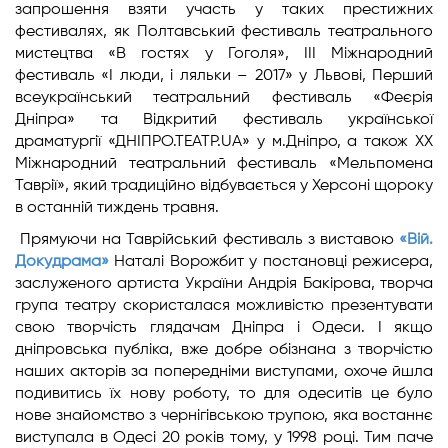
запрошення взяти участь у таких престижних
фестивалях, як Полтавський фестиваль театрального
мистецтва «В гостях у Гоголя», ІІІ Міжнародний
фестиваль «І люди, і ляльки – 2017» у Львові, Перший
всеукраїнський театральний фестиваль «Феєрія
Дніпра» та Відкритий фестиваль української
драматургії «ДНІПРО.ТЕАТР.UA» у м.Дніпро, а також XХ
Міжнародний театральний фестиваль «Мельпомена
Таврії», який традиційно відбувається у Херсоні щороку
в останній тиждень травня.
Прямуючи на Таврійський фестиваль з виставою
«Вій.
Докудрама»
Наталі Ворожбит у постановці режисера,
заслуженого артиста України Андрія Бакірова, творча
група театру скористалася можливістю презентувати
свою творчість глядачам Дніпра і Одеси. І якщо
дніпровська публіка, вже добре обізнана з творчістю
наших акторів за попередніми виступами, охоче йшла
подивитись їх нову роботу, то для одеситів це було
нове знайомство з чернігівською трупою, яка востаннє
виступала в Одесі 20 років тому, у 1998 році. Тим паче