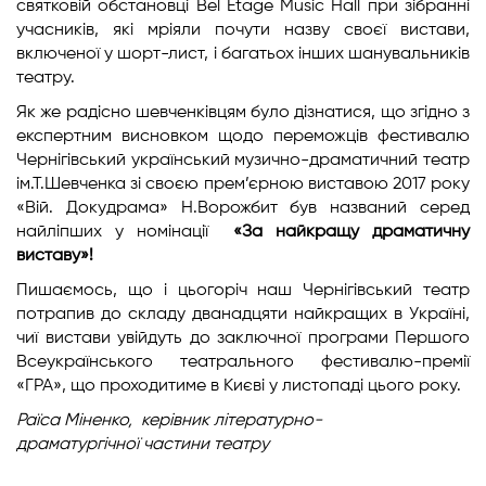
святковій обстановці Bel Etage Music Hall при зібранні
учасників, які мріяли почути назву своєї вистави,
включеної у шорт-лист, і багатьох інших шанувальників
театру.
Як же радісно шевченківцям було дізнатися, що згідно з
експертним висновком щодо переможців фестивалю
Чернігівський український музично-драматичний театр
ім.Т.Шевченка зі своєю прем’єрною виставою 2017 року
«Вій. Докудрама» Н.Ворожбит був названий серед
найліпших у номінації
«За найкращу драматичну
виставу»!
Пишаємось, що і цьогоріч наш Чернігівський театр
потрапив до складу дванадцяти найкращих в Україні,
чиї вистави увійдуть до заключної програми Першого
Всеукраїнського театрального фестивалю-премії
«ГРА», що проходитиме в Києві у листопаді цього року.
Раїса Міненко,
керівник літературно-
драматургічної
частини театру