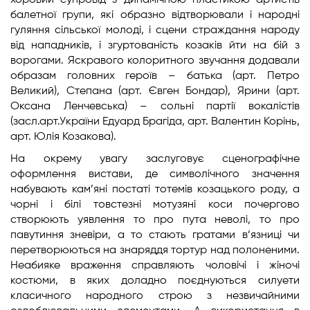
хоровий супровід з динамічною пластикою артистів
балетної групи, які образно відтворювали і народні
гуляння сільської молоді, і сцени страждання народу
від нападників, і згуртованість козаків йти на бій з
ворогами. Яскравого колоритного звучання додавали
образам головних героїв – батька (арт. Петро
Великий), Степана (арт. Євген Бондар), Ярини (арт.
Оксана Ленчевська) – сольні партії вокалістів
(засл.арт.України Едуард Брагіда, арт. Валентин Корінь,
арт. Юлія Козакова).
На окрему увагу заслуговує сценографічне
оформлення вистави, де символічного значення
набувають кам’яні постаті тотемів козацького роду, а
чорні і білі товстезні мотузяні коси почергово
створюють уявлення то про пута неволі, то про
павутиння зневіри, а то стають гратами в’язниці чи
перетворюються на знаряддя тортур над полоненими.
Неабияке враження справляють чоловічі і жіночі
костюми, в яких доладно поєднуються силуети
класичного народного строю з незвичайними