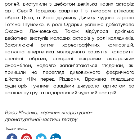
ролей, виступили з дебютом декілька нових акторів:
арт. Сергій Горшков азартно і з гумором втілював
образ Дяка, а його дружину Дячиху чудово зіграла
Тетяна Шумейко, в ролі Одарки успішно дебютувала
Оксана Ленчевська. Також відбулося декілька
дебютних виступів молодих акторів у ролі колядників.
Захоплюючі ритми хореографічних композицій,
потужна енергетика молодечого завзяття, колоритні
сценічні образи, створені яскравим акторським
ансамблем, надовго запам’ятаються глядачам, які
прийшли на перегляд дивовижного феєричного
дійства «Ніч перед Різдвом». Вражена глядацька
аудиторія гучними оваціями дякувала артистам за
натхненну гру та подарований чудовий настрій.
Раїса Міненко,
керівник літературно-
драматургічної
частини театру
Поділитися...