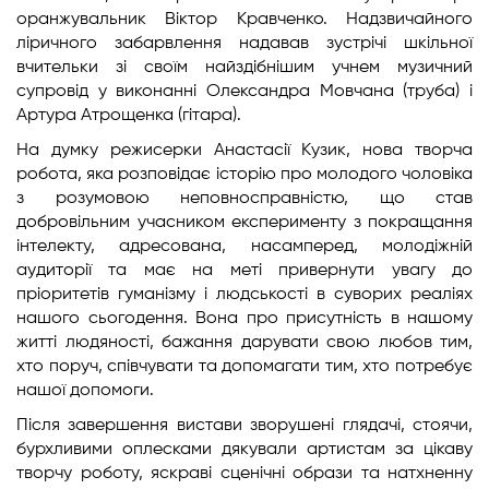
оранжувальник Віктор Кравченко. Надзвичайного
ліричного забарвлення надавав зустрічі шкільної
вчительки зі своїм найздібнішим учнем музичний
супровід у виконанні Олександра Мовчана (труба) і
Артура Атрощенка (гітара).
На думку режисерки Анастасії Кузик, нова творча
робота, яка розповідає історію про молодого чоловіка
з розумовою неповносправністю, що став
добровільним учасником експерименту з покращання
інтелекту, адресована, насамперед, молодіжній
аудиторії та має на меті привернути увагу до
пріоритетів гуманізму і людськості в суворих реаліях
нашого сьогодення. Вона про присутність в нашому
житті людяності, бажання дарувати свою любов тим,
хто поруч, співчувати та допомагати тим, хто потребує
нашої допомоги.
Після завершення вистави зворушені глядачі, стоячи,
бурхливими оплесками дякували артистам за цікаву
творчу роботу, яскраві сценічні образи та натхненну