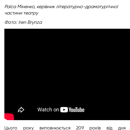
Раїса Міненко, керівник літературно-драматургічної
частини театру
Фото: Iren Brynza
Цього року виповнюється 209 років від дня