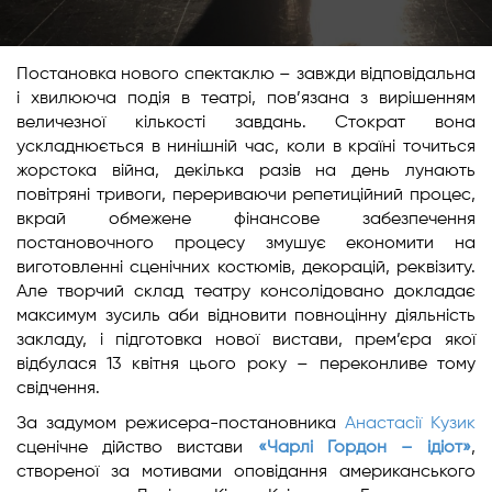
Постановка нового спектаклю – завжди відповідальна
і хвилююча подія в театрі, пов’язана з вирішенням
величезної кількості завдань. Стократ вона
ускладнюється в нинішній час, коли в країні точиться
жорстока війна, декілька разів на день лунають
повітряні тривоги, перериваючи репетиційний процес,
вкрай обмежене фінансове забезпечення
постановочного процесу змушує економити на
виготовленні сценічних костюмів, декорацій, реквізиту.
Але творчий склад театру консолідовано докладає
максимум зусиль аби відновити повноцінну діяльність
закладу, і підготовка нової вистави, прем’єра якої
відбулася 13 квітня цього року – переконливе тому
свідчення.
За задумом режисера-постановника
Анастасії Кузик
сценічне дійство вистави
«Чарлі Гордон – ідіот»
,
створеної за мотивами оповідання американського