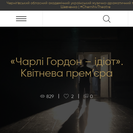
Чернігівський обласний академічний український музично-драматичний т
Шевченка | #ChernihivTheatre
«Чарлі Гордон – ідіот».
Квітнева прем’єра
|
|
829
2
0