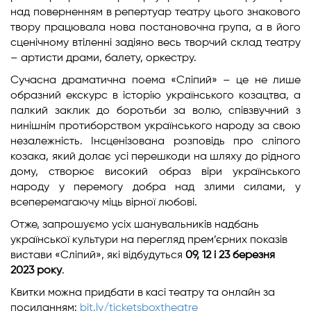
над поверненням в репертуар театру цього знакового
твору працювала нова постановочна група, а в його
сценічному втіленні задіяно весь творчий склад театру
– артисти драми, балету, оркестру.
Сучасна драматична поема «Сліпий» – це не лише
образний екскурс в історію українського козацтва, а
палкий заклик до боротьби за волю, співзвучний з
нинішнім протиборством українського народу за свою
незалежність. Інсценізована розповідь про сліпого
козака, який долає усі перешкоди на шляху до рідного
дому, створює високий образ віри українського
народу у перемогу добра над злими силами, у
всеперемагаючу міць вірної любові.
Отже, запрошуємо усіх шанувальників надбань
української культури на перегляд прем’єрних показів
вистави «Сліпий», які відбудуться
09, 12 і 23 березня
2023 року
.
Квитки можна придбати в касі театру та онлайн за
посиланням:
bit.ly/ticketsboxtheatre