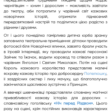
Передсвятковий грудневий тиждень щодня надає
чернігівцям – юним і дорослим – можливість завітати
до театру, аби потрапити у чарівний світ казкових
новорічних історій, отримати піднесений
передсвятковий настрій та поділитися цією радістю з
рідними і друзями.
От і цього понеділка гамірлива дитяча юрба зранку
заповнила театральне приміщення: дітлахи проводили
фотосесії біля Новорічної ялинки, завзято брали участь
в ігровій інтермедії, яку проводили казкові персонажі
Зайчик та Їжачок, водили хоровод та співали разом з
чарівним Янголом і Святим Миколаєм. Потім на сцені
Король казкового королівства представляв малечі
яскраву казкову історію про добросердну
Попелюшку
,
її заздрісних сестер і лиху мачуху, що благополучно
закінчилася щасливою зустріччю з Принцом.
А ввечері шевченківці представляли сповнену магічної
привабливості казкову історію для дорослих –
славнозвісну гоголівську
«Ніч перед Різдвом»
. Цього
разу на сцені, крім постійних виконавців характерних