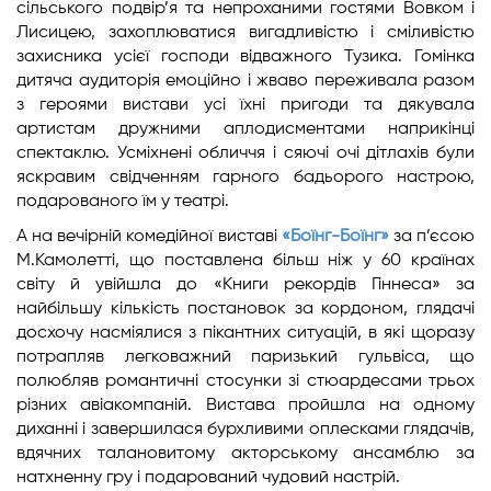
сільського подвір’я та непроханими гостями Вовком і
Лисицею, захоплюватися вигадливістю і сміливістю
захисника усієї господи відважного Тузика. Гомінка
дитяча аудиторія емоційно і жваво переживала разом
з героями вистави усі їхні пригоди та дякувала
артистам дружними аплодисментами наприкінці
спектаклю. Усміхнені обличчя і сяючі очі дітлахів були
яскравим свідченням гарного бадьорого настрою,
подарованого їм у театрі.
А на вечірній комедійної виставі
«Боїнг-Боїнг»
за п’єсою
М.Камолетті, що поставлена більш ніж у 60 країнах
світу й увійшла до «Книги рекордів Гіннеса» за
найбільшу кількість постановок за кордоном, глядачі
досхочу насміялися з пікантних ситуацій, в які щоразу
потрапляв легковажний паризький гульвіса, що
полюбляв романтичні стосунки зі стюардесами трьох
різних авіакомпаній. Вистава пройшла на одному
диханні і завершилася бурхливими оплесками глядачів,
вдячних талановитому акторському ансамблю за
натхненну гру і подарований чудовий настрій.