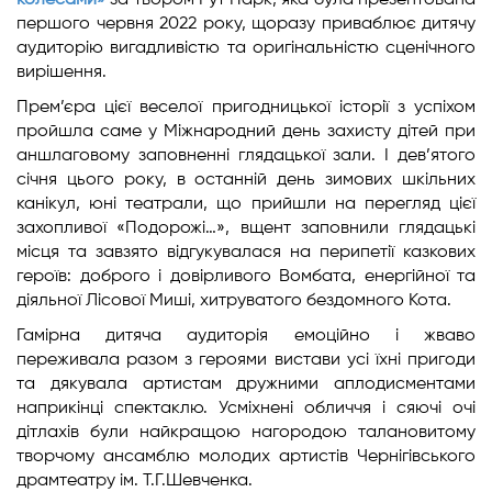
колесами»
за твором Рут Парк, яка була презентована
першого червня 2022 року, щоразу приваблює дитячу
аудиторію вигадливістю та оригінальністю сценічного
вирішення.
Прем’єра цієї веселої пригодницької історії з успіхом
пройшла саме у Міжнародний день захисту дітей при
аншлаговому заповненні глядацької зали. І дев’ятого
січня цього року, в останній день зимових шкільних
канікул, юні театрали, що прийшли на перегляд цієї
захопливої «Подорожі…», вщент заповнили глядацькі
місця та завзято відгукувалася на перипетії казкових
героїв: доброго і довірливого Вомбата, енергійної та
діяльної Лісової Миші, хитруватого бездомного Кота.
Гамірна дитяча аудиторія емоційно і жваво
переживала разом з героями вистави усі їхні пригоди
та дякувала артистам дружними аплодисментами
наприкінці спектаклю. Усміхнені обличчя і сяючі очі
дітлахів були найкращою нагородою талановитому
творчому ансамблю молодих артистів Чернігівського
драмтеатру ім. Т.Г.Шевченка.