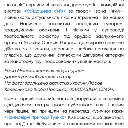
ще однієї перлини вітчизняної драматургії – комедійної
вистави
«Кайдашева сім’я»
за твором Івана Нечуй-
Левицького, актуальність якої не втрачена і до наших
днів. Насичене соковитим народним гумором,
традиційними обрядами і піснями у супроводі
театрального оркестру під орудою заслуженого
артиста України Олексія Рощака, це яскраве сценічне
дійство, як і завжди, справило глибоке враження на
глядачів, що дружними оплесками дякували акторам
за майстерну гру і подарований чудовий настрій.
Раїса Міненко,
керівник літературно-
драматургічної
частини театру
На фото: заслужена артистка України Любов
Колесникова
(Баба Палажка, «КАЙДАШЕВА СІМ’Я»
)
Саме гарний веселий настрій дарували шевченківці
відвідувачам театру цього суботнього дня. І юним
чернігівцям, які прийшли на перегляд музичної казки
«Неймовірні пригоди Тузика»
Ю.Васюка, щоб дізнатися
про події, що відбувалися з галасливими мешканцями