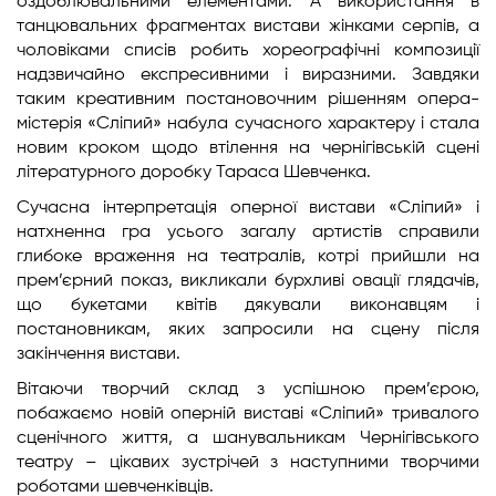
оздоблювальними елементами. А використання в
танцювальних фрагментах вистави жінками серпів, а
чоловіками списів робить хореографічні композиції
надзвичайно експресивними і виразними. Завдяки
таким креативним постановочним рішенням опера-
містерія «Сліпий» набула сучасного характеру і стала
новим кроком щодо втілення на чернігівській сцені
літературного доробку Тараса Шевченка.
Сучасна інтерпретація оперної вистави «Сліпий» і
натхненна гра усього загалу артистів справили
глибоке враження на театралів, котрі прийшли на
прем’єрний показ, викликали бурхливі овації глядачів,
що букетами квітів дякували виконавцям і
постановникам, яких запросили на сцену після
закінчення вистави.
Вітаючи творчий склад з успішною прем’єрою,
побажаємо новій оперній виставі «Сліпий» тривалого
сценічного життя, а шанувальникам Чернігівського
театру – цікавих зустрічей з наступними творчими
роботами шевченківців.