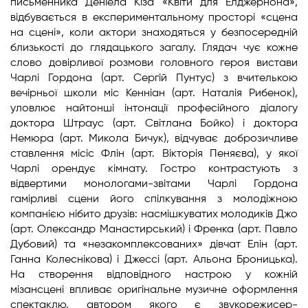
письменника Деніела Кіза «Квіти для Елджернона»,
відбувається в експериментальному просторі «сцена
на сцені», коли актори знаходяться у безпосередній
близькості до глядацького загалу. Глядач чує кожне
слово довірливої розмови головного героя вистави
Чарлі Гордона (арт. Сергій Пунтус) з вчителькою
вечірньої школи міс Кенніан (арт. Наталія Рибенок),
уловлює найтонші інтонації професійного діалогу
доктора Штраус (арт. Світлана Бойко) і доктора
Немюра (арт. Микола Бичук), відчуває доброзичливе
ставлення місіс Флін (арт. Вікторія Пеняєва), у якої
Чарлі орендує кімнату. Гостро контрастують з
відвертими монологами-звітами Чарлі Гордона
гамірливі сцени його спілкування з молодіжною
компанією нібито друзів: насмішкуватих молодиків Джо
(арт. Олександр Манастирський) і Френка (арт. Павло
Дубовий) та «незакомплексованих» дівчат Елін (арт.
Ганна Колеснікова) і Джессі (арт. Альона Броницька).
На створення відповідного настрою у кожній
мізансцені впливає оригінальне музичне оформлення
спектаклю, автором якого є звукорежисер-