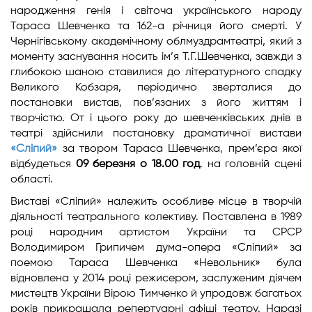
народження генія і світоча українського народу
Тараса Шевченка та 162-а річниця його смерті. У
Чернігівському академічному облмуздрамтеатрі, який з
моменту заснування носить ім’я Т.Г.Шевченка, завжди з
глибокою шаною ставилися до літературного спадку
Великого Кобзаря, періодично зверталися до
постановки вистав, пов’язаних з його життям і
творчістю. От і цього року до шевченківських днів в
театрі здійснили постановку драматичної вистави
«Сліпий»
за твором Тараса Шевченка, прем’єра якої
відбудеться
09 березня о 18.00 год
. на головній сцені
області.
Виставі «Сліпий» належить особливе місце в творчій
діяльності театрального колективу. Поставлена в 1989
році народним артистом України та СРСР
Володимиром Грипичем дума-опера «Сліпий» за
поемою Тараса Шевченка «Невольник» була
відновлена у 2014 році режисером, заслуженим діячем
мистецтв України Вірою Тимченко й упродовж багатьох
років прикрашала репертуарні афіші театру. Наразі