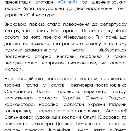
презентація вистави
«Сліпий»
за шевченківським
твором була приурочена до дня народження генія
української літератури.
Знаковою подією стало повернення до репертуару
театру, що носить ім’я Тараса Шевченка, сценічної
роботи за його поемою «Невольник». Тим паче, що
далеко не кожного театрального сезону в нашому
музично-драматичному театрі відбувається
постановка оперної вистави, особливо, з таким
неординарним жанровим визначенням, як опера-
містерія.
Над новаційною постановкою вистави працювала
творча група у складі режисера-постановника
Олександра Лаптія; головного диригента театру,
заслуженого артиста України Олексія Рощака;
хормейстера, народної артистки України Марини
Гончаренко; хореографа-постановника Анастасії
Сальникової; художниці з костюмів Ольги Юрасової та
асистента режисера Дениса Тимошенка. І хоча за
основу сучасної інсценізації було взято лібрето