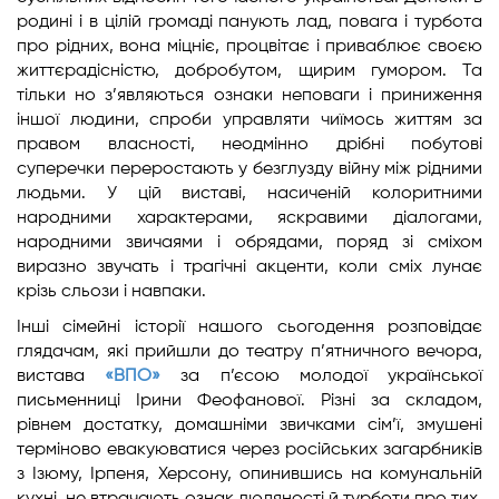
родині і в цілій громаді панують лад, повага і турбота
про рідних, вона міцніє, процвітає і приваблює своєю
життєрадісністю, добробутом, щирим гумором. Та
тільки но з’являються ознаки неповаги і приниження
іншої людини, спроби управляти чиїмось життям за
правом власності, неодмінно дрібні побутові
суперечки переростають у безглузду війну між рідними
людьми. У цій виставі, насиченій колоритними
народними характерами, яскравими діалогами,
народними звичаями і обрядами, поряд зі сміхом
виразно звучать і трагічні акценти, коли сміх лунає
крізь сльози і навпаки.
Інші сімейні історії нашого сьогодення розповідає
глядачам, які прийшли до театру п’ятничного вечора,
вистава
«ВПО»
за п’єсою молодої української
письменниці Ірини Феофанової. Різні за складом,
рівнем достатку, домашніми звичками сім’ї, змушені
терміново евакуюватися через російських загарбників
з Ізюму, Ірпеня, Херсону, опинившись на комунальній