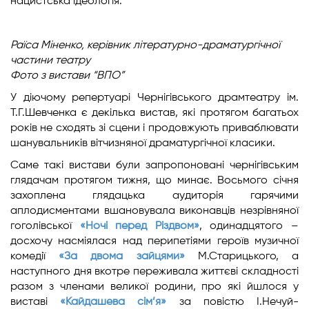
нацистська ідеологія.
Раїса Міненко,
керівник літературно-драматургічної
частини театру
Фото з вистави “ВПО”
У діючому репертуарі Чернігівського драмтеатру ім.
Т.Г.Шевченка є декілька вистав, які протягом багатьох
років не сходять зі сцени і продовжують приваблювати
шанувальників вітчизняної драматургічної класики.
Саме такі вистави були запропоновані чернігівським
глядачам протягом тижня, що минає. Восьмого січня
захоплена глядацька аудиторія гарячими
аплодисментами вшановувала виконавців незрівняної
гоголівської
«Ночі перед Різдвом»
, одинадцятого –
досхочу насміялася над перипетіями героїв музичної
комедії
«За двома зайцями»
М.Старицького, а
наступного дня вкотре переживала життєві складності
разом з членами великої родини, про які йшлося у
виставі
«Кайдашева сім’я»
за повістю І.Нечуй-