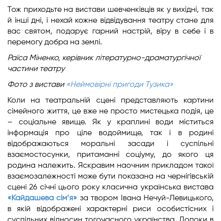
Тож приходьте на вистави шевченківців як у вихідні, так
й інші дні, і нехай кожне відвідування театру стане для
вас святом, подарує гарний настрій, віру в себе і в
перемогу добра на землі.
Раїса Міненко,
керівник літературно-драматургічної
частини театру
Фото з вистави
«Неймовірні пригоди Тузика»
Коли на театральній сцені представляють картини
сімейного життя, це вже не просто мистецька подія, це
– соціальне явище. Як у краплині води міститься
інформація про ціле водоймище, так і в родині
відображаються моральні засади і суспільні
взаємостосунки, притаманні соціуму, до якого ця
родина належить. Яскравим наочним прикладом такої
взаємозалежності може бути показана на чернігівській
сцені 26 січні цього року класична українська вистава
«Кайдашева сім’я»
за твором Івана Нечуй-Левицького,
в якій відображені характерні риси особистісних і
суспільних відносин тогочасного українства. Допоки в