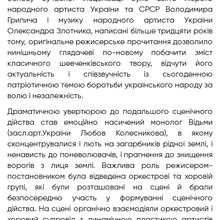
народного артиста України та СРСР Володимира
Грипича і музику народного артиста України
Олександра Злотника, написані більше тридцяти років
тому, оригінальне режисерське прочитання дозволило
нинішньому глядачеві по-новому побачити зміст
класичного шевченківського твору, відчути його
актуальність і співзвучність із сьогоденною
патріотичною темою боротьби українського народу за
волю і незалежність.
Драматичною увертюрою до подальшого сценічного
дійства став емоційно насичений монолог Відьми
(засл.арт.України Любов Колесникова), в якому
сконцентрувалися і лють на загарбників рідної землі, і
ненависть до поневолювачів, і прагнення до знищення
ворогів з лиця землі. Важлива роль режисером-
постановником була відведена оркестрові та хоровій
групі, які були розташовані на сцені й брали
безпосередню участь у формуванні сценічного
дійства. На сцені органічно взаємодіяли оркестровий і