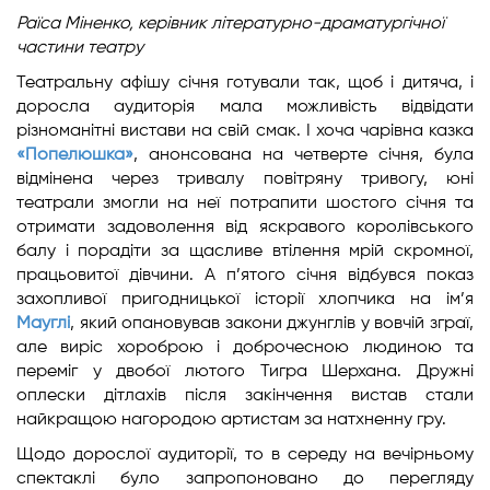
Раїса Міненко,
керівник літературно-драматургічної
частини театру
Театральну афішу січня готували так, щоб і дитяча, і
доросла аудиторія мала можливість відвідати
різноманітні вистави на свій смак. І хоча чарівна казка
«Попелюшка»
, анонсована на четверте січня, була
відмінена через тривалу повітряну тривогу, юні
театрали змогли на неї потрапити шостого січня та
отримати задоволення від яскравого королівського
балу і порадіти за щасливе втілення мрій скромної,
працьовитої дівчини. А п’ятого січня відбувся показ
захопливої пригодницької історії хлопчика на ім’я
Мауглі
, який опановував закони джунглів у вовчій зграї,
але виріс хороброю і доброчесною людиною та
переміг у двобої лютого Тигра Шерхана. Дружні
оплески дітлахів після закінчення вистав стали
найкращою нагородою артистам за натхненну гру.
Щодо дорослої аудиторії, то в середу на вечірньому
спектаклі було запропоновано до перегляду