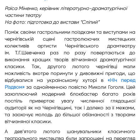
Раїса Міненко,
керівник літературно-драматургічної
частини театру
На фото: підготовка до вистави “Сліпий”
Поміж своїми гастрольними поїздками та виступами на
чернігівській сцені гастролюючих мистецьких
колективів артисти Чернігівського драмтеатру
ім. Т.Г.Шевченка раз по разу повертаються до
виконання кращих творів вітчизняної драматургічної
класики. Так, другого лютого чернігівці мали
можливість вкотре поринути у дивовижні пригоди, що
відбувалися на українському хуторі в
«Ніч перед
Різдвом»
за однойменною повістю Миколи Гоголя. Цей
захоплюючий модерний блокбастер багато років
поспіль привертає увагу численної глядацької
аудиторії як на Чернігівщині, так і далеко за її межами,
та заохочує молодь до більшої обізнаності з творами
вітчизняної класики.
А дев’ятого лютого шанувальники класичного
театрального мистецтва були запрошені на перегляд