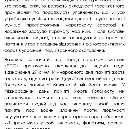
кухні, не втрачають ознак людяності й турботи про тих,
хто поряд, спільно долають складності «совмєстного
проживанія» та породжують упевненість, що й усе
українське суспільство завдяки єдності і згуртованості
мужньо протистоятиме жорстокому ворогові й
неодмінно здобуде перемогу над ним. Після вистави
схвильовані глядачі, стоячи, аплодували акторам за
натхненну гру, правдиве відтворення різнохарактерних
образів українців і подій воєнного сьогодення.
Важливо зазначити, що перед початком вистави
«ВПО» прозвучало звернення до глядачів щодо
відзначення 27 січня Міжнародного дня пам’яті жертв
Голокосту, адже за роки Другої світової війни під час
Голокосту загинуло близько 6 мільйонів євреїв. У
Міжнародний день пам’яті жертв Голокосту ми
вшановуємо пам’ять про всіх невинно вбитих
нацистами людей під час геноциду Нехай наша
пам’ять про воєнні злочини проти людяності
слугуватиме всім людям пересторогою про небезпеки,
які приховують у собі ненависть, фанатизм, расизм,