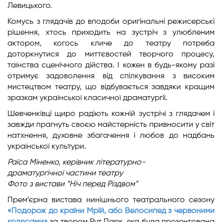
Левицького.
Комусь з глядачів до вподоби оригінальні режисерські
рішення, хтось приходить на зустріч з улюбленим
актором, когось кличе до театру потреба
доторкнутися до миттєвостей творчого процесу,
таїнства сценічного дійства. І кожен в будь-якому разі
отримує задоволення від спілкування з високим
мистецтвом театру, що відбувається завдяки кращим
зразкам української класичної драматургії.
Шевченківці щиро радіють кожній зустрічі з глядачем і
завжди прагнуть своєю майстерність привносити у світ
натхнення, духовне збагачення і любов до надбань
української культури.
Раїса Міненко,
керівник літературно-
драматургічної
частини театру
Фото з вистави “Ніч перед Різдвом”
Прем’єрна вистава нинішнього театрального сезону
«Подорож до країни Мрій, або Велосипед з червоними