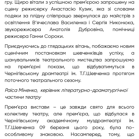
гру. Щиро вітали з успішною прем’єрою запрошену на
сцену режисерку Анастасію Кузик, яка зі словами
подяки за плідну співпрацю звернулася до майстрів з
освітлення В’ячеслава Василенка і Сергія Никонюка,
звукорежисера Анатолія Дубровіна, помічниці
режисера Ганни Сороки.
Приєднуючись до глядацьких вітань, побажаємо новим
сценічним постановкам шевченківців успіху, а
шанувальників театрального мистецтва запрошуємо
на прем’єрні покази, що відбуватимуться в
Чернігівському драмтеатрі ім. Т.Г.Шевченка протягом
поточного театрального сезону.
Раїса Міненко, керівник літературно-драматургічної
частини театру
Прем’єра вистави – це завжди свято для всього
колективу театру, але прем’єра, що відбулася в
Чернігівському академічному муздрамтеатрі ім.
Т.Г.Шевченка 09 березня цього року, була по-
особливому знаковою. Насамперед, тому, що