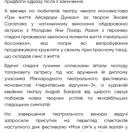
придбати одразу після її закінчення.
А ввечері на любителів театру чекала моновистава
«Три життя Айседори Дункан» за твором Зіновія
Сагалова у натхненному виконанні обдарованої
актриси з Молдови Яни Лазар. Разом з героїнею
глядачі проживали хвилюючі моменти життя «геніальної
босоніжки», яка попри всі випробування
продовжувала кружляти у своєму пристрасному танці,
що складав сенс її життя.
Вдячні глядачі гучними оплесками вітали молоду
талановиту актрису під час вручення їй диплому
учасника Міжнародного театрального фестивалю
моновистав «Чернігівське відлуння–3», а художній
керівник театру Андрій Бакіров від щирого серця
побажав нових творчих успіхів та якнайбільших
глядацьких симпатій.
На завершення театрального вечора ведучі
запросили присутніх на перегляд спектаклів
наступного дня фестивалю «Моя сім’я у моїй валізі» у