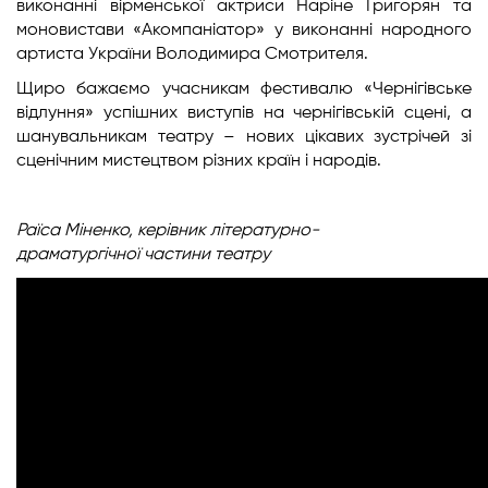
виконанні вірменської актриси Наріне Григорян та
моновистави «Акомпаніатор» у виконанні народного
артиста України Володимира Смотрителя.
Щиро бажаємо учасникам фестивалю «Чернігівське
відлуння» успішних виступів на чернігівській сцені, а
шанувальникам театру – нових цікавих зустрічей зі
сценічним мистецтвом різних країн і народів.
Раїса Міненко,
керівник літературно-
драматургічної
частини театру