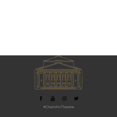
#ChernihivTheatre