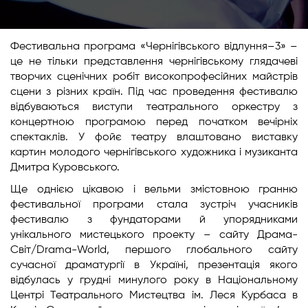
Фестивальна програма «Чернігівського відлуння–3» –
це не тільки представлення чернігівському глядачеві
творчих сценічних робіт високопрофесійних майстрів
сцени з різних країн. Під час проведення фестивалю
відбуваються виступи театрального оркестру з
концертною програмою перед початком вечірніх
спектаклів. У фойє театру влаштовано виставку
картин молодого чернігівського художника і музиканта
Дмитра Куровського.
Ще однією цікавою і вельми змістовною гранню
фестивальної програми стала зустріч учасників
фестивалю з фундаторами й упорядниками
унікального мистецького проекту – сайту Драма-
Світ/Drama-World, першого глобального сайту
сучасної драматургії в Україні, презентація якого
відбулась у грудні минулого року в Національному
Центрі Театрального Мистецтва ім. Леся Курбаса в