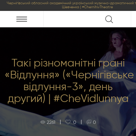
Чернігівський обласний академічний український музично-драматичний т
Шевченка | #ChernihivTheatre
Такі різноманітні грані
«Відлуння» («Чернігівське
відлуння-3», день
другий) | #CheVidlunnya
|
|
2261
0
0