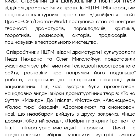
Києві. Створений для шанувальників новітньої п’єси
відділом драматургічних проектів НЦТМ і Міжнародним
соціально-культурним проектом «Джойфест», сайт
Драма-Світ/Drama-World поступово стає епіцентром
творчості драматургів, перекладачів, критиків,
теоретиків, режисерів, акторів, продюсерів і
поціновувачів театрального мистецтва.
Співробітники НЦТМ, відомі драматурги і культурологи
Неда Неждана та Олег Миколайчук представили
учасникам зустрічі тематичні складові новоствореного
сайту, розповіли про напрямки його подальшої
роботи, запросили до авторської співпраці усіх
зацікавлених. Під час зустрічі були презентовані
нещодавно видані збірки драматургічних творів: «Таїна
буття», «Майдан. До і після», «Мотанка», «Авансцена»,
«Голос тихої безодні», «Драмовичок» та анонсовані
нові, що незабаром вийдуть з друку, зокрема, «Інша
драма», «Жовтий заєць», «Лабіринти з криги і вогню» та
інші літературно-мистецькі проекти. Деякі з
представлених збірок учасники зустрічі змогли