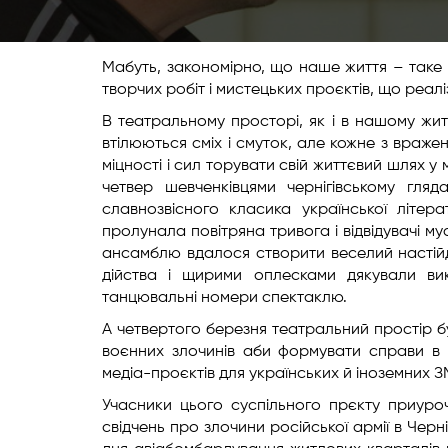
​Мабуть, закономірно, що наше життя – таке
творчих робіт і мистецьких проєктів, що реалі
В театральному просторі, як і в нашому житті
втілюються сміх і смуток, але кожне з враже
міцності і сил торувати свій життєвий шлях
четвер шевченківцями чернігівському гляд
славнозвісного класика української літер
пролунала повітряна тривога і відвідувачі м
ансамблю вдалося створити веселий настійдл
дійства і щирими оплесками дякували ви
танцювальні номери спектаклю.
​А четвертого березня театральний простір 
воєнних злочинів аби формувати справи в 
медіа-проєктів для українських й іноземних З
Учасники цього суспільного прєкту приуроч
свідчень про злочини російської армії в Черн