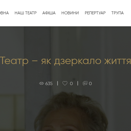
ОВНА
НАШ ТЕАТР
АФІША
НОВИНИ
РЕПЕРТУАР
ТРУПА
Театр – як дзеркало житт
|
|
635
0
0