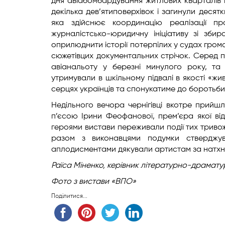
дня авіабомбардування житлових кварталів 
декілька дев’ятиповерхівок і загинули десят
яка здійснює координацію реалізації про
журналістсько-юридичну ініціативу зі збир
оприлюднити історії потерпілих у судах громад
сюжетівцих документальних стрічок. Серед пр
авіанальоту у березні минулого року, та 
утримували в шкільному підвалі в якості «жи
серцях українців та спонукатиме до боротьби
​Недільного вечора чернігівці вкотре прийш
п’єсою Ірини Феофанової, прем’єра якої ві
героями вистави переживали події тих тривожн
разом з виконавцями подумки стверджу
аплодисментами дякували артистам за натхн
Раїса Міненко, керівник літературно-драматур
Фото з вистави «ВПО»
Поділитися...