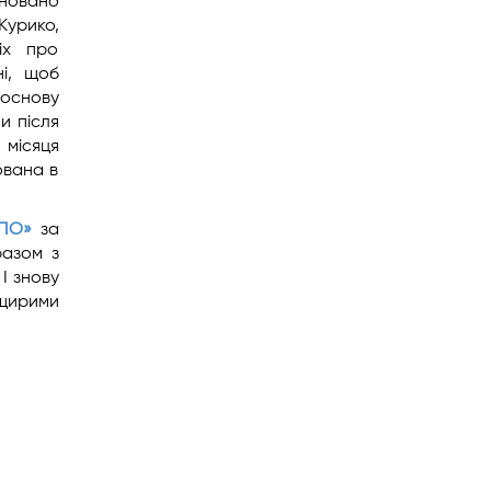
йновано
Курико,
ніх про
ні, щоб
в основу
и після
 місяця
ована в
ПО»
за
разом з
І знову
щирими