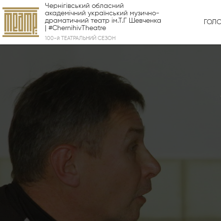
Чернігівський обласний
академічний український музично-
драматичний театр ім.Т.Г Шевченка
ГОЛ
| #ChernihivTheatre
100-й ТЕАТРАЛЬНИЙ СЕЗОН