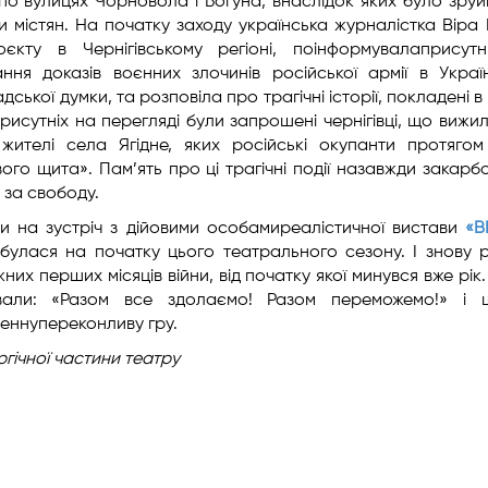
по вулицях Чорновола і Богуна, внаслідок яких було зру
ки містян. На початку заходу українська журналістка Віра 
єкту в Чернігівському регіоні, поінформувалаприсут
ання доказів воєнних злочинів російської армії в Украї
ської думки, та розповіла про трагічні історії, покладені 
исутніх на перегляді були запрошені чернігівці, що вижил
жителі села Ягідне, яких російські окупанти протягом
вого щита». Пам’ять про ці трагічні події назавжди закарб
 за свободу.
ли на зустріч з дійовими особамиреалістичної вистави
«В
дбулася на початку цього театрального сезону. І знову 
их перших місяців війни, від початку якої минувся вже рік. 
вали: «Разом все здолаємо! Разом переможемо!» і 
еннупереконливу гру.
гічної частини театру