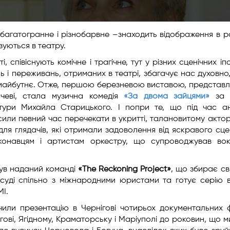
 багатогранне і різнобарвне –знаходить відображення в ро
зуються в театру.
, співіснують комічне і трагічне, тут у різних сценічних іп
нь і переживань, отриманих в театрі, збагачує нас духовно
 у майбутнє. Отже, першою березневою виставою, представ
ачеві, стала музична комедія
«За двома зайцями»
за 
атури Михайла Старицького. І попри те, що під час а
усили певний час перечекати в укритті, талановитому акто
я глядачів, які отримали задоволення від яскравого сце
конавцям і артистам оркестру, що супроводжував вока
був наданий команді
«The Reckoning Project»
, що збирає св
суді спільно з міжнародними юристами та готує серію 
МІ.
или презентацію в Чернігові чотирьох документальних ф
ігові, Ягідному, Краматорську і Маріуполі до роковин, що м