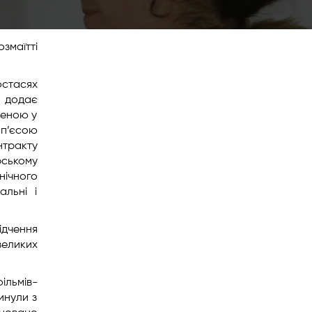
змаїтті
остасях
, додає
леною у
п’єсою
нтракту
рському
нічного
льні і
ідчення
великих
ільмів-
инули з