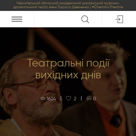
Чернігівський обласний академічний український музично-
драматичний театр імені Тараса Шевченка | #ChernihivTheatre
Театральні події
вихідних днів
|
|
1624
2
0