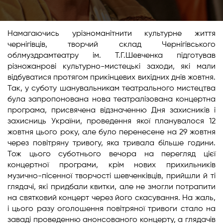
Намагаючись урізноманітнити культурне життя
чернігівців, творчий склад Чернігівського
облмуздрамтеатру ім. Т.Г.Шевченка підготував
різножанрові культурно-мистецькі заходи, які мали
відбуватися протягом прикінцевих вихідних днів жовтня.
Так, у суботу шанувальникам театрального мистецтва
була запропонована нова театралізована концертна
програма, присвячена відзначенню Дня захисників і
захисниць України, проведення якої планувалося 12
жовтня цього року, але було перенесене на 29 жовтня
через повітряну тривогу, яка тривала більше години.
Тож цього суботнього вечора на перегляд цієї
концертної програми, крім нових прихильників
музично-пісенної творчості шевченківців, прийшли й ті
глядачі, які придбали квитки, але не змогли потрапити
на святковий концерт через його скасування. На жаль,
і цього разу оголошення повітряної тривоги стало на
заваді проведенню анонсованого концерту, а глядачів