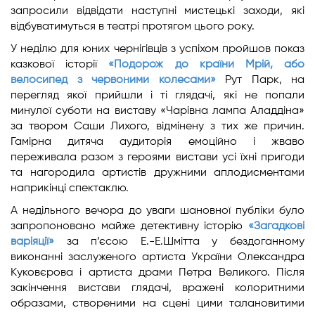
запросили відвідати наступні мистецькі заходи, які
відбуватимуться в театрі протягом цього року.
У неділю для юних чернігівців з успіхом пройшов показ
казкової історії
«Подорож до країни Мрій, або
велосипед з червоними колесами»
Рут Парк, на
перегляд якої прийшли і ті глядачі, які не попали
минулої суботи на виставу «Чарівна лампа Аладдіна»
за твором Саши Лихого, відмінену з тих же причин.
Гамірна дитяча аудиторія емоційно і жваво
переживала разом з героями вистави усі їхні пригоди
та нагородила артистів дружними аплодисментами
наприкінці спектаклю.
А недільного вечора до уваги шановної публіки було
запропоновано майже детективну історію
«Загадкові
варіяції»
за п’єсою Е.-Е.Шмітта у бездоганному
виконанні заслуженого артиста України Олександра
Куковєрова і артиста драми Петра Великого. Після
закінчення вистави глядачі, вражені колоритними
образами, створеними на сцені цими талановитими