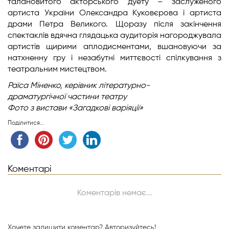
талановитого акторського дуету – заслуженого
артиста України Олександра Куковєрова і артиста
драми Петра Великого. Щоразу після закінчення
спектаклів вдячна глядацька аудиторія нагороджувала
артистів щирими аплодисментами, вшановуючи за
натхненну гру і незабутні миттєвості спілкування з
театральним мистецтвом.
Раїса Міненко,
керівник літературно-
драматургічної
частини театру
Фото з вистави «Загадкові варіяції»
Поділитися...
Коментарі
Коментарів немає...
Хочете залишити коментар?
Авторизуйтесь!