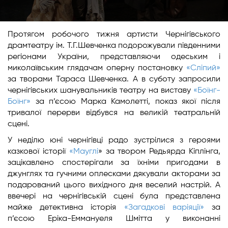
Протягом робочого тижня артисти Чернігівського
драмтеатру ім. Т.Г.Шевченка подорожували південними
регіонами України, представляючи одеським і
миколаївським глядачам оперну постановку
«Сліпий»
за творами Тараса Шевченка. А в суботу запросили
чернігівських шанувальників театру на виставу
«Боїнг-
Боїнг»
за п’єсою Марка Камолетті, показ якої після
тривалої перерви відбувся на великій театральній
сцені.
У неділю юні чернігівці радо зустрілися з героями
казкової історії
«Мауглі
» за твором Редьярда Кіплінга,
зацікавлено спостерігали за їхніми пригодами в
джунглях та гучними оплесками дякували акторами за
подарований цього вихідного дня веселий настрій. А
ввечері на чернігівській сцені була представлена
майже детективна історія
«Загадкові варіяції»
за
п’єсою Еріка-Еммануеля Шмітта у виконанні