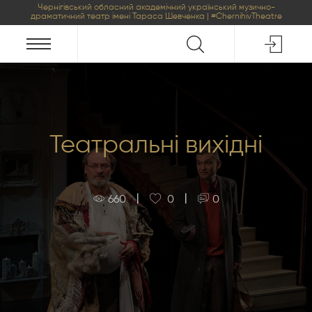
Чернігівський обласний академічний український музично-
драматичний театр імені Тараса Шевченка | #ChernihivTheatre
Театральні вихідні
|
|
660
0
0