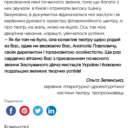
присвоєння мені почесного звання, тому що багато з
них звучали в Києві і отримали високу оцінку.
Безумовно, в документах відзначалися мої заслуги і як
керівника духового оркестру філармонійного центру, а
про театр, на жаль, мова не йшла. Ось так моє
дворічне чекання, нарешті, увінчалося успіхом.
– Як би там не було, але колектив театру щиро радий
за Вас, адже ми вважаємо Вас, Анатоліє Павловичу,
своїм диригентом і талановитою особистістю. Ще раз
сердечно вітаємо Вас з присвоєнням почесного
звання Заслуженого діяча мистецтв України і бажаємо
подальших великих творчих успіхів!
Ольга Зеленська,
керівник літературно-драматургічної
частини театру, театрознавець
Поділитися...
Коментарі