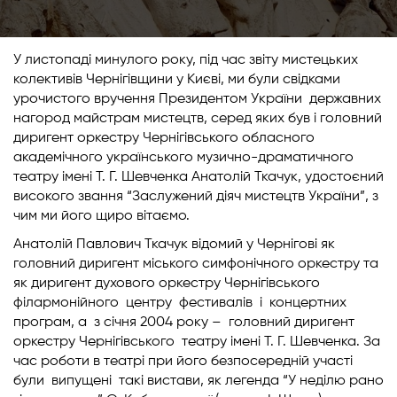
У листопаді минулого року, під час звіту мистецьких
колективів Чернігівщини у Києві, ми були свідками
урочистого вручення Президентом України державних
нагород майстрам мистецтв, серед яких був і головний
диригент оркестру Чернігівського обласного
академічного українського музично-драматичного
театру імені Т. Г. Шевченка Анатолій Ткачук, удостоєний
високого звання “Заслужений діяч мистецтв України”, з
чим ми його щиро вітаємо.
Анатолій Павлович Ткачук відомий у Чернігові як
головний диригент міського симфонічного оркестру та
як диригент духового оркестру Чернігівського
філармонійного центру фестивалів і концертних
програм, а з січня 2004 року – головний диригент
оркестру Чернігівського театру імені Т. Г. Шевченка. За
час роботи в театрі при його безпосередній участі
були випущені такі вистави, як легенда “У неділю рано