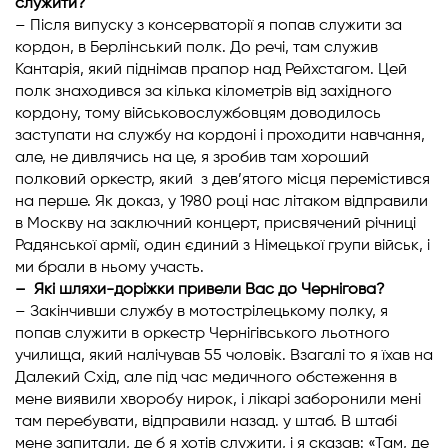
служити?
– Після випуску з консерваторії я попав служити за
кордон, в Берлінський полк. До речі, там служив
Кантарія, який піднімав прапор над Рейхстагом. Цей
полк знаходився за кілька кілометрів від західного
кордону, тому військовослужбовцям доводилось
заступати на службу на кордоні і проходити навчання,
але, не дивлячись на це, я зробив там хороший
полковий оркестр, який з дев’ятого місця перемістився
на перше. Як доказ, у 1980 році нас літаком відправили
в Москву на заключний концерт, присвячений річниці
Радянської армії, один єдиний з Німецької групи військ, і
ми брали в ньому участь.
– Які шляхи-доріжки привели Вас до Чернігова?
– Закінчивши службу в мотострілецькому полку, я
попав служити в оркестр Чернігівського льотного
училища, який налічував 55 чоловік. Взагалі то я їхав на
Далекий Схід, але під час медичного обстеження в
мене виявили хворобу нирок, і лікарі заборонили мені
там перебувати, відправили назад. у штаб. В штабі
мене запитали, де б я хотів служити, і я сказав: «Там, де