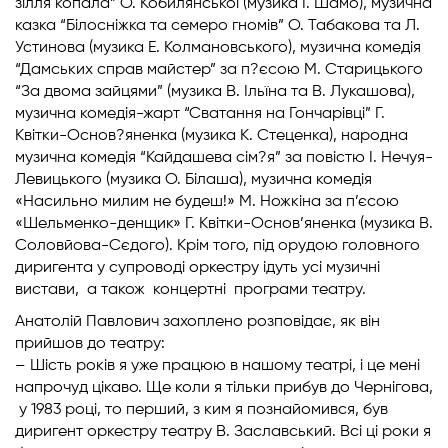
зілля копала” О. Кобилянської (музика І. Шамо), музична
казка “Білосніжка та семеро гномів” О. Табакова та Л.
Устинова (музика Е. Колмановського), музична комедія
“Дамських справ майстер” за п?єсою М. Старицького
“За двома зайцями” (музика В. Ільїна та В. Лукашова),
музична комедія-жарт “Сватання на Гончарівці” Г.
Квітки-Основ?яненка (музика К. Стеценка), народна
музична комедія “Кайдашева сім?я” за повістю І. Нечуя-
Левицького (музика О. Білаша), музична комедія
«Насильно милим не будеш!» М. Ножкіна за п’єсою
«Шельменко-денщик» Г. Квітки-Основ’яненка (музика В.
Соловйова-Сєдого). Крім того, під орудою головного
диригента у супроводі оркестру ідуть усі музичні
вистави, а також концертні програми театру.
Анатолій Павлович захоплено розповідає, як він
прийшов до театру:
– Шість років я уже працюю в нашому театрі, і це мені
напрочуд цікаво. Ще коли я тільки прибув до Чернігова,
у 1983 році, то перший, з ким я познайомився, був
диригент оркестру театру В. Заславський. Всі ці роки я