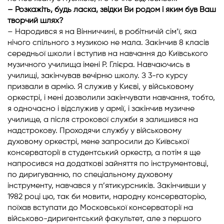
– Розкажіть, будь ласка, звідки Ви родом і яким був Ваш
творчий шлях?
– Народився я на Вінниччині, в робітничій сім’ї, яка
нічого спільного з музикою не мала. Закінчив 8 класів
середньої школи і вступив на навчання до Київського
музичного училища імені Р. Глієра. Навчаючись в
училищі, закінчував вечірню школу. З 3-го курсу
призвали в армію. Я служив у Києві, у військовому
оркестрі, і мені дозволили закінчувати навчання, тобто,
я одночасно і відслужив у армії, і закінчив музичне
училище, а після строкової служби я залишився на
надстрокову. Проходячи службу у військовому
духовому оркестрі, мене запросили до Київської
консерваторії в студентський оркестр, а потім я ще
напросився на додаткові зайняття по інструментовці,
по диригуванню, по спеціальному духовому
інструменту, навчався у п’ятикурсників. Закінчивши у
1982 році цю, так би мовити, народну консерваторію,
поїхав вступати до Московської консерваторії на
військово-диригентський факультет, але з першого