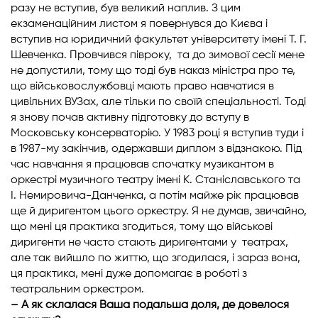
разу не вступив, був великий наплив. З цим
екзаменаційним листом я повернувся до Києва і
вступив на юридичний факультет університету імені Т. Г.
Шевченка. Провчився півроку, та до зимової сесії мене
не допустили, тому що тоді був наказ міністра про те,
що військовослужбовці мають право навчатися в
цивільних ВУЗах, але тільки по своїй спеціальності. Тоді
я знову почав активну підготовку до вступу в
Московську консерваторію. У 1983 році я вступив туди і
в 1987-му закінчив, одержавши диплом з відзнакою. Під
час навчання я працював спочатку музикантом в
оркестрі музичного театру імені К. Станіславського та
І. Немировича-Данченка, а потім майже рік працював
ще й диригентом цього оркестру. Я не думав, звичайно,
що мені ця практика згодиться, тому що військові
диригенти не часто стають диригентами у театрах,
але так вийшло по життю, що згодилася, і зараз вона,
ця практика, мені дуже допомагає в роботі з
театральним оркестром.
– А як склалася Ваша подальша доля, де довелося