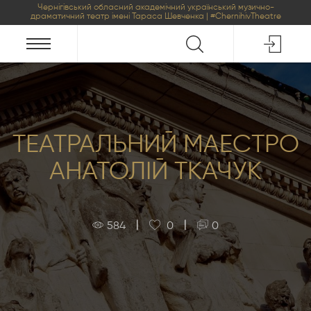
Чернігівський обласний академічний український музично-
драматичний театр імені Тараса Шевченка | #ChernihivTheatre
ТЕАТРАЛЬНИЙ МАЕСТРО
АНАТОЛІЙ ТКАЧУК
|
|
584
0
0