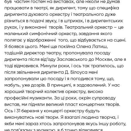
був частим гостем на виставах, але ніколи не думав
працювати в театрі, як диригент, тому що специфіка
диригента духового оркестру і театрального дуже
різниться в подачі звуку, і в штрихах, і в диригентських
руках, і у виконанні творів. Театральний оркестр – це
маленький симфонічний оркестр, завдання якого
полягає у відображенні того, що відбувається на сцені.
Я боявся цього. Мені ще покійна Олена Латиш,
тодішній директор театру, пропонувала посаду
диригента після від’їзду Заславського до Москви, але я
тоді відмовився. Минули роки, і ось так трапилось, що
після звільнення диригента Д. Білоуса мені
запропонували цю посаду і я погодився тому, що,
мабуть, уже дозрів. В принципі, я задоволений. У нас
хороший творчий колектив оркестру, високо
професійні музиканти. За ці роки, окрім супроводу
вистав, ми підняли великий пласт концертних творів.
Ось і 31 березня у концерті оркестру будуть
виконуватись нові твори. Я взагалі людина творча, і
якби мені зараз хтось запропонував якусь іншу роботу,
не пов’язану з музикою, я б точно відмовився.