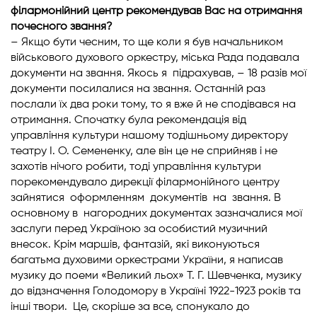
філармонійний центр рекомендував Вас на отримання
почесного звання?
– Якщо бути чесним, то ще коли я був начальником
військового духового оркестру, міська Рада подавала
документи на звання. Якось я підрахував, – 18 разів мої
документи посилалися на звання. Останній раз
послали їх два роки тому, то я вже й не сподівався на
отримання. Спочатку була рекомендація від
управління культури нашому тодішньому директору
театру І. О. Семененку, але він це не сприйняв і не
захотів нічого робити, тоді управління культури
порекомендувало дирекції філармонійного центру
зайнятися оформленням документів на звання. В
основному в нагородних документах зазначалися мої
заслуги перед Україною за особистий музичний
внесок. Крім маршів, фантазій, які виконуються
багатьма духовими оркестрами України, я написав
музику до поеми «Великий льох» Т. Г. Шевченка, музику
до відзначення Голодомору в Україні 1922-1923 років та
інші твори. Це, скоріше за все, спонукало до