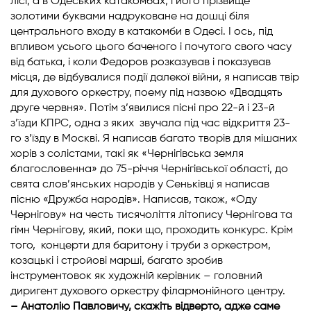
лісі, а в Одеських катакомбах, і його прізвище
золотими буквами надруковане на дошці біля
центрального входу в катакомби в Одесі. І ось, під
впливом усього цього баченого і почутого свого часу
від батька, і коли Федоров розказував і показував
місця, де відбувалися події далекої війни, я написав твір
для духового оркестру, поему під назвою «Двадцять
друге червня». Потім з’явилися пісні про 22-й і 23-й
з’їзди КПРС, одна з яких звучала під час відкриття 23-
го з’їзду в Москві. Я написав багато творів для мішаних
хорів з солістами, такі як «Чернігівська земля
благословенна» до 75-річчя Чернігівської області, до
свята слов’янських народів у Сеньківці я написав
пісню «Дружба народів». Написав, також, «Оду
Чернігову» на честь тисячоліття літопису Чернігова та
гімн Чернігову, який, поки що, проходить конкурс. Крім
того, концерти для баритону і труби з оркестром,
козацькі і стройові марші, багато зробив
інструментовок як художній керівник – головний
диригент духового оркестру філармонійного центру.
– Анатолію Павловичу, скажіть відверто, адже саме