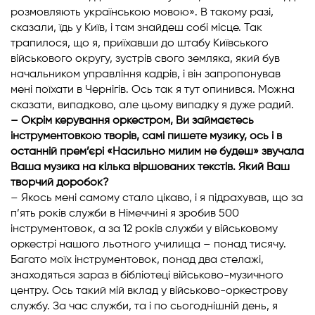
розмовляють українською мовою». В такому разі,
сказали, їдь у Київ, і там знайдеш собі місце. Так
трапилося, що я, приїхавши до штабу Київського
військового округу, зустрів свого земляка, який був
начальником управління кадрів, і він запропонував
мені поїхати в Чернігів. Ось так я тут опинився. Можна
сказати, випадково, але цьому випадку я дуже радий.
– Окрім керування оркестром, Ви займаєтесь
інструментовкою творів, самі пишете музику, ось і в
останній прем’єрі «Насильно милим не будеш» звучала
Ваша музика на кілька віршованих текстів. Який Ваш
творчий доробок?
– Якось мені самому стало цікаво, і я підрахував, що за
п’ять років служби в Німеччині я зробив 500
інструментовок, а за 12 років служби у військовому
оркестрі нашого льотного училища – понад тисячу.
Багато моїх інструментовок, понад два стелажі,
знаходяться зараз в бібліотеці військово-музичного
центру. Ось такий мій вклад у військово-оркестрову
службу. За час служби, та і по сьогоднішній день, я