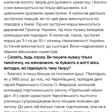
написав багато творів для духового оркестру, і багато
з них виконуються не тільки військовими, а й
цивільними духовими оркестрами. Я написав декілька
зустрічних маршів, які по цей день виконуються на
парадах у Києві. Під мої зустрічні марші виноситься
державний Прапор України, під мою музику виїжджає
командуючий парадом. Я написав, також, зустрічні
марші до 3-ї та до 10-ї річниць Незалежності України,
останній виконується до сьогодні. Вони надруковані у
збірках військових оркестрів.
– Скажіть, будь ласка, Ви пишете музику тільки
тематичну, на замовлення, чи бувають в житті якісь
випадки, які підказують тему твору?
– Взагалі, я пишу більше за покликом душі. Пригадую,
як у 1985 році до нас, на Чернігівщину, приїздив двічі
герой Радянського Союзу О. Федоров, колишній
командир партизанського загону «Підпільний обком
діє». Я з своїм оркестром Чернігівського льотного
училища супроводжував його місцями бойових дій
загону. До речі, мій батько також партизанив, але не в