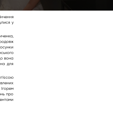
інчення
улися у
иченка,
продовж
тосунки
нського
що вона
она для
 п’єсою
авлених
 Ігорем
ень про
ментами