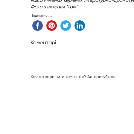
Раїса Міненко, керівник літературно-драматур
Фото з витсави “Гріх”
Поділитися...
Коментарі
Хочете залишити коментар?
Авторизуйтесь!