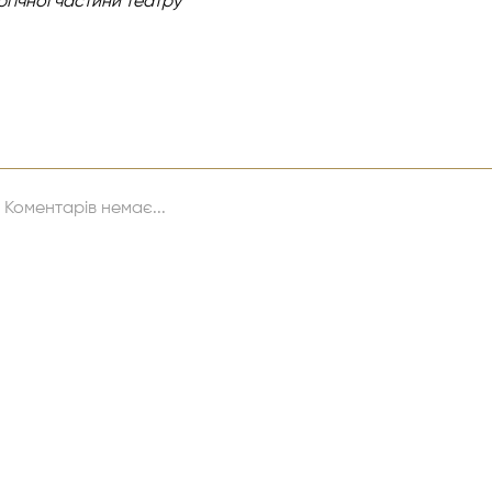
гічної частини театру
Коментарів немає...