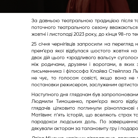
За давньою театральною традицією після тог
поточного театрального сезону вважаються 
жовтні і листопаді 2023 року, до кінця 98-го
25 січня чернігівців запросили на перегляд
прем’єра якої відбулася шостого жовтня на
двох дій цього «зрадливого вальсу» суголос
між родичами, друзями і ворогами, в яких 
письменника і філософа Клайва Стейплза Л
не чує, то голосом совісті, якщо вона не
постановки режисером, заслуженим артистом
Наступного дня глядачам був запропоновани
Людмили Тимошенко, прем’єра якого відбул
глядачів цілковито поглинули різнопланов
Матіївим: п’ять історій, що вселяють страх т
парадокси людських доль. По завершенню 
дякували акторам за талановиту гру і подаров