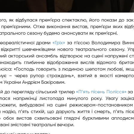
о, як відбулася прем’єра спектаклю, його покази до зак
прем’єрними. Отже виконання вистав, прем’єри яких відб
 театрального сезону будемо анонсувати як прем’єрні.
 неореалістичної драми
«Гріх»
за п’єсою Володимира Винн
 відкритті шевченківцями нового театрального сезону. У
ний акторський ансамбль відтворює на сцені напружені с
знаходить глибинне відображення вислів відомого брита
ьюїса: «Господь говорить з людиною шепотом любові, як
 чує – через рупор страждань», взятий в якості камерт
 України Андрієм Бакіровим.
й до перегляду сільський трилер
«П’ять пісень Полісся»
за
ася наприкінці листопада минулого року. Увагу зацік
і сюжети, вибудовані на сцені режисером-постановником
а надію, п’ять стихій, що дарують життя і смерть, п’ять піс
обох вистав схвильовані глядачі бурхливими аплодис
ані змістовні театральні вечори.