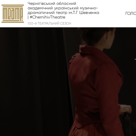
Чернігівський обласний
академічний український музично-
драматичний театр ім.Т.Г Шевченка
ГОЛ
| #ChernihivTheatre
100-й ТЕАТРАЛЬНИЙ СЕЗОН