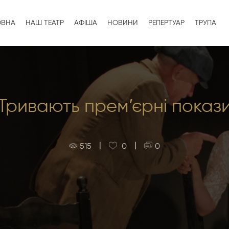
ОВНА
НАШ ТЕАТР
АФІША
НОВИНИ
РЕПЕРТУАР
ТРУПА
Тривають прем’єрні показ
|
|
515
0
0