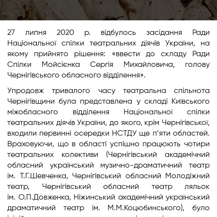
27 липня 2020 р. відбулось засідання Ради
Національної спілки театральних діячів України, на
якому прийнято рішення: «ввести до складу Ради
Спілки Мойсієнка Сергія Михайловича, голову
Чернігівського обласного відділення».
Упродовж тривалого часу театральна спільнота
Чернігівщини була представлена у складі Київського
міжобласного відділення Національної спілки
театральних діячів України, до якого, крім Чернігівської,
входили первинні осередки НСТДУ ще п’яти областей.
Враховуючи, що в області успішно працюють чотири
театральних колективи (Чернігівський академічний
обласний український музично-драматичний театр
ім. Т.Г.Шевченка, Чернігівський обласний Молодіжний
театр, Чернігівський обласний театр ляльок
ім. О.П.Довженка, Ніжинський академічний український
драматичний театр ім. М.М.Коцюбинського), було