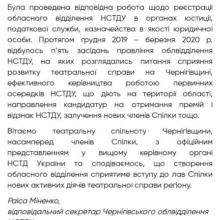
Була проведена відповідна робота щодо реєстрації
обласного відділення НСТДУ в органах юстиції,
податкової служби, казначейства в якості юридичної
особи. Протягом грудня 2019 – березня 2020 р.
відбулось п’ять засідань правління облвідділення
НСТДУ, на яких розглядались питання сприяння
розвитку театральної справи на Чернігівщині,
ефективного керівництва роботою первинних
осередків НСТДУ, що діють на території області,
направлення кандидатур на отримання премій і
відзнак НСТДУ, залучення нових членів Спілки тощо.
Вітаємо театральну спільноту Чернігівщини,
насамперед членів Спілки, з офіційним
представленням у вищому керівному органі
НСТД України та сподіваємось, що створення
обласного відділення сприятиме вступу до лав Спілки
нових активних діячів театральної справи регіону.
Раїса Міненко,
відповідальний секретар
Чернігівського облвідділення