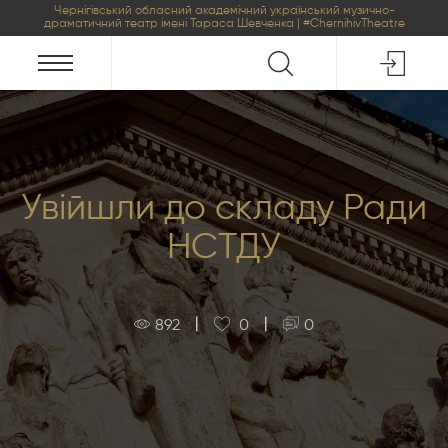
Чернігівський обласний академічний український музично-
драматичний театр імені Тараса Шевченка | #ChernihivTheatre
Увійшли до складу Ради
НСТДУ
|
|
892
0
0