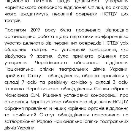
ініційовано питання щодо доцільності утворення
Чернігівського обласного відділення Спілки, до складу
якого входитимуть первинні осередки НСТДУ цих
театрів.
Протягом 2019 року була проведена відповідна
організаційна робота щодо підготовки конференції за
участю делегатів від первинних осередків НСТДУ усіх
обласних театрів. На установчій конференції, яка
відбулась 9 жовтня, було прийнято рішення про
утворення Чернігівського обласного відділення
Національної спілки театральних діячів України,
прийнято Статут облвідділення, обрано правління у
складі 7 осіб та ревізійну комісію у складі 3 осіб.
Головою Чернігівського облвідділення Спілки обрано
Мойсієнка С.М. Рішення установчої конференції про
створення Чернігівського обласного відділення НСТДУ,
обрання правління й інших керівних органів відділення
та прийнятий Статут облвідділення направлено на
затвердження Радою Національної спілки театральних
діячів України.