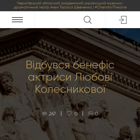
Чернігівський обласний академічний український музично-
драматичний театр імені Тараса Шевченка | #ChernihivTheatre
Відбувся бенефіс
актриси Любові
Колесникової
|
|
267
0
0