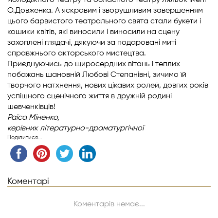
молодіжного театру та обласного театру ляльок імені
О.Довженка. А яскравим і зворушливим завершенням
цього барвистого театрального свята стали букети і
кошики квітів, які виносили і виносили на сцену
захоплені глядачі, дякуючи за подаровані миті
справжнього акторського мистецтва.
Приєднуючись до щиросердних вітань і теплих
побажань шановній Любові Степанівні, зичимо їй
творчого натхнення, нових цікавих ролей, довгих років
успішного сценічного життя в дружній родині
шевченківців!
Раїса Міненко,
керівник літературно-драматургічної
Поділитися...
Коментарі
Коментарів немає...