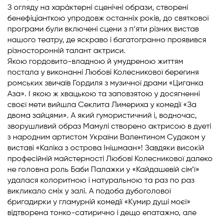
З огляду на харáктерні сценічні образи, створені
бенефіціанткою упродовж останніх років, до святкової
програми були включені сцени з п’яти різних вистав
нашого театру, де яскраво і багатогранно проявився
різносторонній талант актриси.
Якою гордовито-владною й умудреною життям
постала у виконанні Любові Колесникової берегиня
ромських звичаїв Гордиля з музичної драми «Циганка
Аза». І якою ж хвацькою та заповзятою у досягненні
своєї мети вийшла Секлита Лимериха у комедії «За
двома зайцями». А який гумористичний і, водночас,
зворушливий образ Мамулі створено актрисою в дуеті
з народним артистом України Валентином Судаком у
виставі «Каліка з острова Інішмаан»! Завдяки високій
професійній майстерності Любові Колесникової далеко
не головна роль Баби Палажки у «Кайдашевій сім’ї»
удалася колоритною і натуральною та раз по раз
викликало сміх у залі. А подоба дубоголової
бригадирки у гламурній комедії «Кумир душі моєї»
відтворена тонко-сатирично і дещо епатажно, але