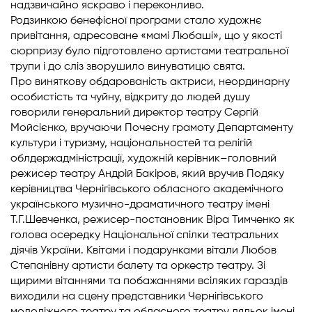
надзвичайно яскраво і переконливо.
Родзинкою бенефісної програми стало художнє
привітання, адресоване «мамі Любаші», що у якості
сюрпризу було підготовлено артистами театральної
трупи і до сліз зворушило винуватицю свята.
Про виняткову обдарованість актриси, неординарну
особистість та чуйну, відкриту до людей душу
говорили генеральний директор театру Сергій
Мойсієнко, вручаючи Почесну грамоту Департаменту
культури і туризму, національностей та релігій
облдержадміністрації, художній керівник–головний
режисер театру Андрій Бакіров, який вручив Подяку
керівництва Чернігівського обласного академічного
українського музично-драматичного театру імені
Т.Г.Шевченка, режисер-постановник Віра Тимченко як
голова осередку Національної спілки театральних
діячів України. Квітами і подарунками вітали Любов
Степанівну артисти балету та оркестр театру. Зі
щирими вітаннями та побажаннями всіляких гараздів
виходили на сцену представники Чернігівського