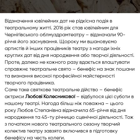
Відзначення ювілейних дат не рідкісна подія в
театральному житті. 2016 рік став ювілейним для
Чернігівського облмуздрамтеатру – відзначали 90-
річчя його заснування. Щороку ми вшановуємо
артистів й інших працівників театру з нагоди їхніх
круглих дат від дня народження або творчої діяльності.
Проте, далеко не кожного разу вдається влаштувати
справжнє театральне свято – бенефіс на знак пошани
та визнання високої професійної майстерності
творчого працівника.
Саме таке святкове театральне дійство – бенефіс
актриси
Любові Колесникової
– відбулося цієї суботи в
нашому театрі. Нагода більш ніж поважна – цього
року Любов Степанівна відзначила 65-річчя від дня
народження та 45-ту річницю сценічної діяльності. Тож
з початком нового театрального сезону творчий
колектив театру завзято включився в підготовку
бенефісу на честь колеги.