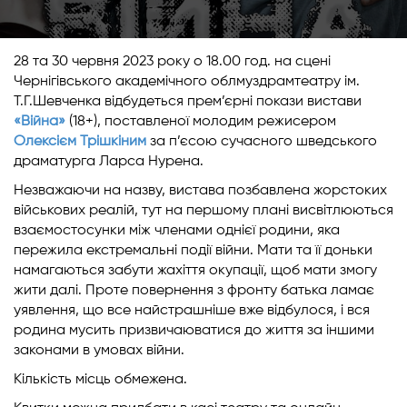
28 та 30 червня 2023 року о 18.00 год. на сцені
Чернігівського академічного облмуздрамтеатру ім.
Т.Г.Шевченка відбудеться прем’єрні покази вистави
«Війна»
(18+), поставленої молодим режисером
Олексієм Трішкіним
за п’єсою сучасного шведського
драматурга Ларса Нурена.
Незважаючи на назву, вистава позбавлена жорстоких
військових реалій, тут на першому плані висвітлюються
взаємостосунки між членами однієї родини, яка
пережила екстремальні події війни. Мати та її доньки
намагаються забути жахіття окупації, щоб мати змогу
жити далі. Проте повернення з фронту батька ламає
уявлення, що все найстрашніше вже відбулося, і вся
родина мусить призвичаюватися до життя за іншими
законами в умовах війни.
Кількість місць обмежена.