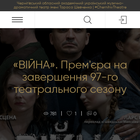
Чернігівський обласний академічний український музично-
драматичний театр імені Тараса Шевченка | #ChernihivTheatre
«ВІЙНА». Прем'єра на
завершення 97-го
театрального сезону
|
|
781
1
0