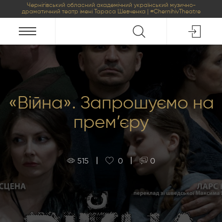
Чернігівський обласний академічний український музично-
драматичний театр імені Тараса Шевченка | #ChernihivTheatre
«Війна». Запрошуємо на
прем’єру
|
|
515
0
0