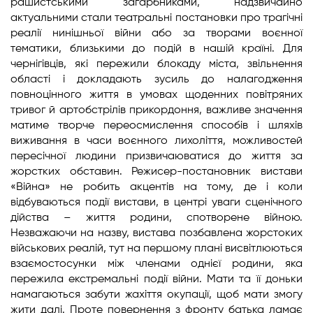
рашистськими загарбниками, надзвичайно
актуальними стали театральні постановки про трагічні
реалії нинішньої війни або за творами воєнної
тематики, близькими до подій в нашій країні. Для
чернігівців, які пережили блокаду міста, звільнення
області і докладають зусиль до налагодження
повноцінного життя в умовах щоденних повітряних
тривог й артобстрілів прикордоння, важливе значення
матиме творче переосмислення способів і шляхів
виживання в часи воєнного лихоліття, можливостей
пересічної людини призвичаюватися до життя за
жорстких обставин. Режисер-постановник вистави
«Війна» не робить акцентів на тому, де і коли
відбуваються події вистави, в центрі уваги сценічного
дійства – життя родини, спотворене війною.
Незважаючи на назву, вистава позбавлена жорстоких
військових реалій, тут на першому плані висвітлюються
взаємостосунки між членами однієї родини, яка
пережила екстремальні події війни. Мати та її доньки
намагаються забути жахіття окупації, щоб мати змогу
жити далі. Проте повернення з фронту батька ламає