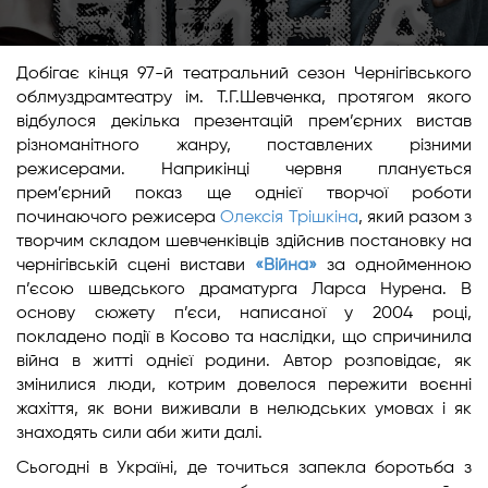
Добігає кінця 97-й театральний сезон Чернігівського
облмуздрамтеатру ім. Т.Г.Шевченка, протягом якого
відбулося декілька презентацій прем’єрних вистав
різноманітного жанру, поставлених різними
режисерами. Наприкінці червня планується
прем’єрний показ ще однієї творчої роботи
починаючого режисера
Олексія Трішкіна
, який разом з
творчим складом шевченківців здійснив постановку на
чернігівській сцені вистави
«Війна»
за однойменною
п’єсою шведського драматурга Ларса Нурена. В
основу сюжету п’єси, написаної у 2004 році,
покладено події в Косово та наслідки, що спричинила
війна в житті однієї родини. Автор розповідає, як
змінилися люди, котрим довелося пережити воєнні
жахіття, як вони виживали в нелюдських умовах і як
знаходять сили аби жити далі.
Сьогодні в Україні, де точиться запекла боротьба з