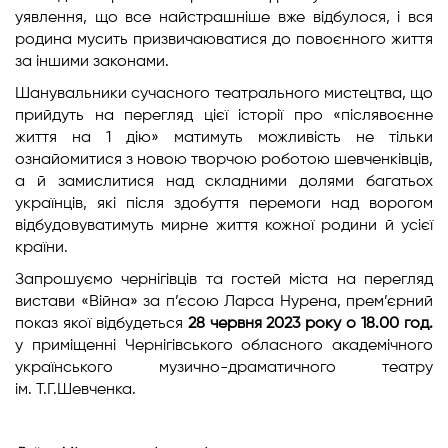
уявлення, що все найстрашніше вже відбулося, і вся
родина мусить призвичаюватися до повоєнного життя
за іншими законами.
Шанувальники сучасного театрального мистецтва, що
прийдуть на перегляд цієї історії про «післявоєнне
життя на 1 дію» матимуть можливість не тільки
ознайомитися з новою творчою роботою шевченківців,
а й замислитися над складними долями багатьох
українців, які після здобуття перемоги над ворогом
відбудовуватимуть мирне життя кожної родини й усієї
країни.
Запрошуємо чернігівців та гостей міста на перегляд
вистави «Війна» за п’єсою Ларса Нурена, прем’єрний
показ якої відбудеться
28 червня 2023 року о 18.00 год.
у приміщенні Чернігівського обласного академічного
українського музично-драматичного театру
ім. Т.Г.Шевченка.