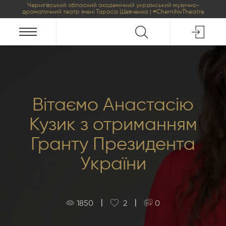
Чернігівський обласний академічний український музично-
драматичний театр імені Тараса Шевченка | #ChernihivTheatre
Вітаємо Анастасію
Кузик з отриманням
Гранту Президента
України
|
|
1850
2
0