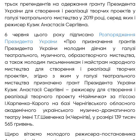
трьох претендентів на одержання гранту Президента
України для створення і реалізації творчих проектів у
галузі театрального мистецтва у 2019 році, серед яких і
режисер Кузик Анастасія Сергіївна.
6 червня цього року підписано
Розпорядження
Президента України
«Про призначення грантів
Президента України молодим діячам у галузі
театрального, музичного, образотворчого мистецтва,
а також молодим письменникам і майстрам народного
мистецтва для створення і реалізації творчих
проектів», згідно з яким у галузі театрального
мистецтва призначено грант Президента України
Кузик Анастасії Сергіївні – режисеру для створення і
реалізації творчого проекту «Наймичка» за п’єсою
І.Карпенка-Карого на базі Чернігівського обласного
академічного українського музично-драматичного
театру імені Т.Г.Шевченка (м.Чернігів), у розмірі 139 тисяч
565 гривень.
Щиро вітаємо молодого режисера-постановника