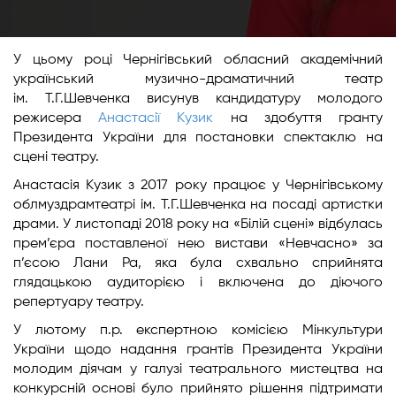
У цьому році Чернігівський обласний академічний
український музично-драматичний театр
ім. Т.Г.Шевченка висунув кандидатуру молодого
режисера
Анастасії Кузик
на здобуття гранту
Президента України для постановки спектаклю на
сцені театру.
Анастасія Кузик з 2017 року працює у Чернігівському
облмуздрамтеатрі ім. Т.Г.Шевченка на посаді артистки
драми. У листопаді 2018 року на «Білій сцені» відбулась
прем’єра поставленої нею вистави «Невчасно» за
п’єсою Лани Ра, яка була схвально сприйнята
глядацькою аудиторією і включена до діючого
репертуару театру.
У лютому п.р. експертною комісією Мінкультури
України щодо надання грантів Президента України
молодим діячам у галузі театрального мистецтва на
конкурсній основі було прийнято рішення підтримати