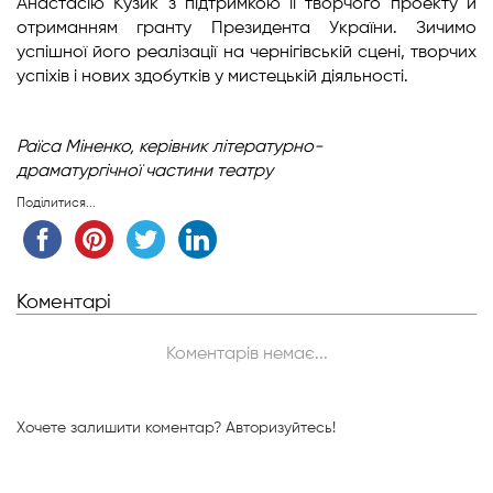
Анастасію Кузик з підтримкою її творчого проекту й
отриманням гранту Президента України. Зичимо
успішної його реалізації на чернігівській сцені, творчих
успіхів і нових здобутків у мистецькій діяльності.
Раїса Міненко,
керівник літературно-
драматургічної
частини театру
Поділитися...
Коментарі
Коментарів немає...
Хочете залишити коментар?
Авторизуйтесь!