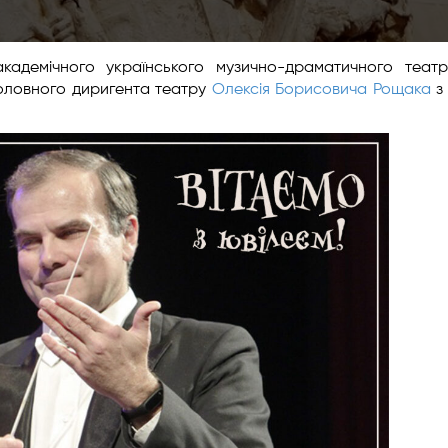
кадемічного українського музично-драматичного театр
головного диригента театру
Олексія Борисовича Рощака
з