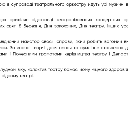
ою в супроводі театрального оркестру йдуть усі музичні 
ак приділяє підготовці театралізованих концертних п
х свят, 8 Березня, Дня закоханих, Дня театру, інших ур
свідчений майстер своєї справи, який робить вагомий в
ни. За значні творчі досягнення та сумлінне ставлення д
ками і Почесними грамотами керівництва театру і Депар
уднем віку, колектив театру бажає йому міцного здоров’я
у рідному театрі.