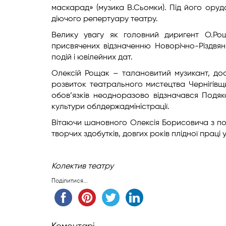
маскарад» (музика В.Сьомки). Під його оруд
діючого репертуару театру.
Велику увагу як головний диригент О.Рощ
присвячених відзначенню Новорічно-Різдвяни
подій і ювілейних дат.
Олексій Рощак – талановитий музикант, до
розвиток театрального мистецтва Чернігівщи
обов’язків неодноразово відзначався Подя
культури облдержадміністрації.
Вітаючи шановного Олексія Борисовича з пол
творчих здобутків, довгих років плідної праці 
Колектив театру
Поділитися...