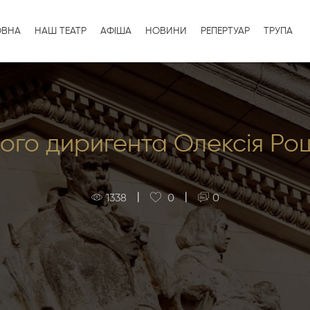
ОВНА
НАШ ТЕАТР
АФІША
НОВИНИ
РЕПЕРТУАР
ТРУПА
ого диригента Олексія Ро
|
|
1338
0
0