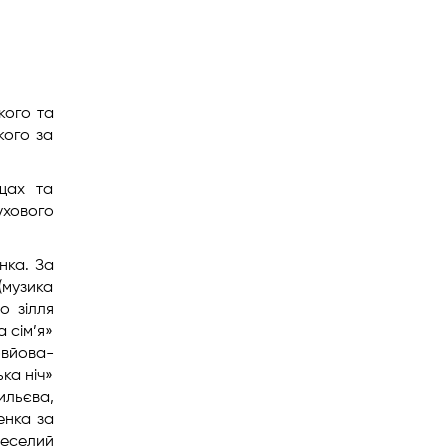
кого та
кого за
щах та
ухового
нка. За
(музика
о зілля
 сім’я»
овйова-
ка ніч»
льєва,
енка за
Веселий