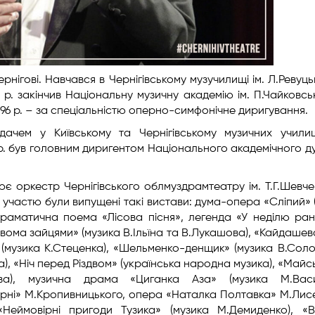
ернігові. Навчався в Чернігівському музучилищі ім. Л.Ревуць
4 р. закінчив Національну музичну академію ім. П.Чайковсь
996 р. – за спеціальністю оперно-симфонічне диригування.
дачем у Київському та Чернігівському музичних учили
 рр. був головним диригентом Національного академічного д
ює оркестр Чернігівського облмуздрамтеатру ім. Т.Г.Шевче
 участю були випущені такі вистави: дума-опера «Сліпий» 
раматична поема «Лісова пісня», легенда «У неділю ран
 двома зайцями» (музика В.Ільїна та В.Лукашова), «Кайдашева
» (музика К.Стеценка), «Шельменко-денщик» (музика В.Сол
а), «Ніч перед Різдвом» (українська народна музика), «Майсь
ова), музична драма «Циганка Аза» (музика М.Васи
рні» М.Кропивницького, опера «Наталка Полтавка» М.Лис
 «Неймовірні пригоди Тузика» (музика М.Демиденко), «