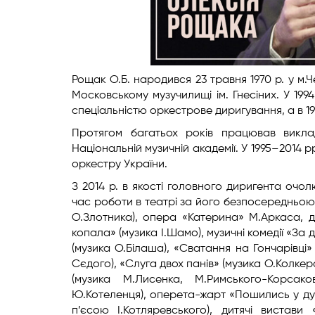
Рощак О.Б. народився 23 травня 1970 р. у м.Ч
Московському музучилищі ім. Гнесіних. У 199
спеціальністю оркестрове диригування, а в 1
Протягом багатьох років працював викла
Національній музичній академії. У 1995–2014
оркестру України.
З 2014 р. в якості головного диригента очол
час роботи в театрі за його безпосередньою
О.Злотника), опера «Катерина» М.Аркаса, д
копала» (музика І.Шамо), музичні комедії «За
(музика О.Білаша), «Сватання на Гончарівці
Сєдого), «Слуга двох панів» (музика О.Колкер
(музика М.Лисенка, М.Римського-Корсак
Ю.Котеленця), оперета-жарт «Пошились у ду
п’єсою І.Котляревського), дитячі вистави