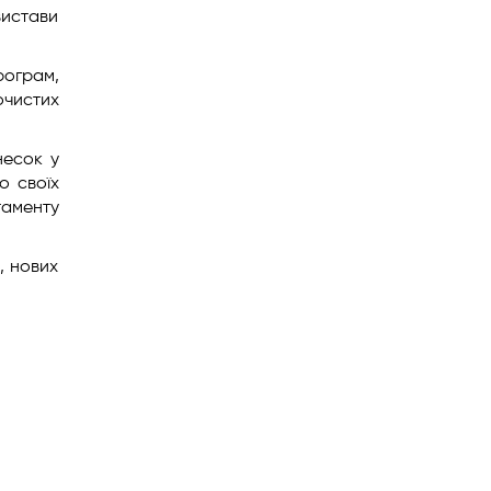
вистави
рограм,
очистих
несок у
о своїх
таменту
, нових