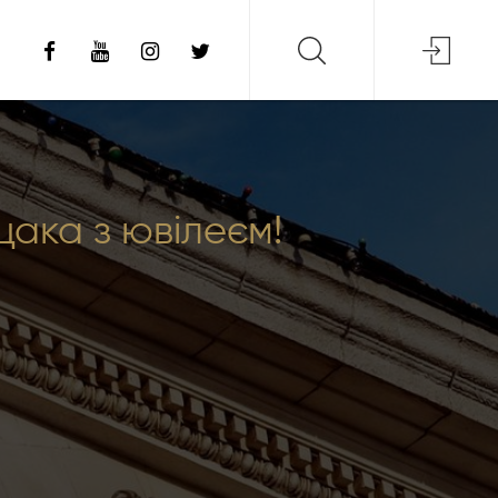
щака з ювілеєм!