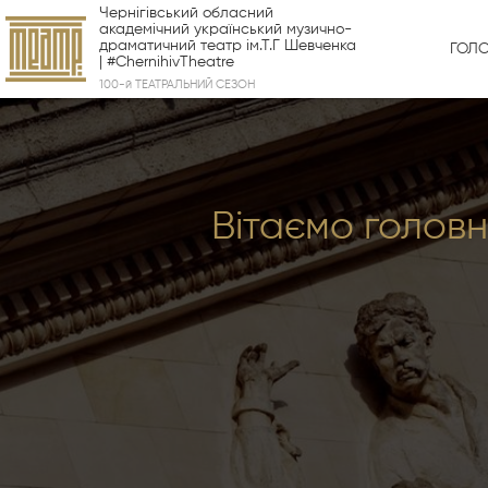
Чернігівський обласний
академічний український музично-
драматичний театр ім.Т.Г Шевченка
ГОЛ
| #ChernihivTheatre
100-й ТЕАТРАЛЬНИЙ СЕЗОН
Вітаємо головн