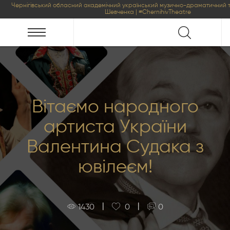
Чернігівський обласний академічний український музично-драматичний т
Шевченка | #ChernihivTheatre
Вітаємо народного
артиста України
Валентина Судака з
ювілеєм!
|
|
1430
0
0