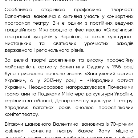
«Танго» С.Мрожека та багато інших.
Особливою сторінкою професійної творчості
Валентина Івановича є активна участь у концертних
програмах театру. Він є одним з постійних ведучих
традиційного Міжнародного фестивалю «Слов’янські
театральні зустрічі» у Чернігові, а також культурно-
мистецьких та святкових урочистих заходів
державного і регіонального рівнів.
За великі творчі досягнення та високу професійну
майстерність артисту Валентину Судаку у 1996 році
було присвоєно почесне звання «Заслужений артист
України», а у 2013-му році – «Народний артист
України». Неодноразово нагороджувався Почесними
грамотами та Подяками Міністерства культури України,
керівництва області, Департаменту культури і театру.
Упродовж багатьох років очолює профспілковий
комітет театру.
Вітаючи шановного Валентина Івановича із 70-річним
ювілеєм, колектив театру бажає йому міцного