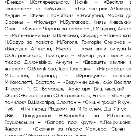
«Енеїда» І.Котляревського, Нюнін – «Весілля з
генералом» та Чебутикін – «Три сестри» А.Чехова,
Андрій – «Живи і пам’ятай» В.Распутіна, Маркіз де
Орсеньї – «Мольєр» М.Булгакова, Князь Київський
Олег – «Княжна Чорна» за романом Д.Міщенка, Автор
– «Мати-наймичка» Т.Шевченка, Свирид – «Панночка»
Н.Садур за повістю М.Гоголя, Григорій Смирнов –
«Ведмідь» А.Чехова, Муров – «Без вини винуваті»
О.Островського, Бригадир – «Кумир душі моєї» за
п’єсою Д.Фонвізіна, Анчугін – «Двадцять хвилин з
янголом» О.Вампілова, Іван Іванович – «Миргород» за
М.Гоголем, Бернард – «Французька вечеря»
М.Камолетті, Бартоло – «Безумний день, або Весілля
Фігаро» П.-О. Бомарше, Аристарх Вишневський –
«ЖадOFF» за п’єсою О.Островського, Егеон – «Комедія
помилок» В.Шекспіра, Слейтон – «Смішні гроші» Р.Куні,
Чуб – «Ніч перед Різдвом» за М.Гоголем, Дід Явтух –
«Вій. Докудрама» Н.Ворожбит за М.Гоголем,
Грушевський – «Балада про Крути» А.Покришеня,
Жеронт – «Скапен» за п’єсою Мольєра, Євген –