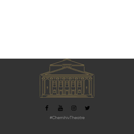
#ChernihivTheatre