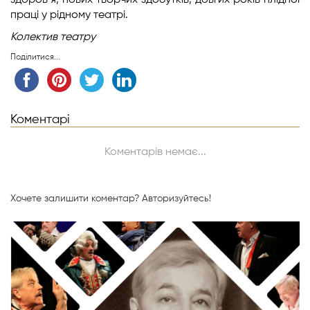
здоров’я, нових творчих здобутків, довгих років плідної
праці у рідному театрі.
Колектив театру
Поділитися...
Коментарі
Коментарів немає...
Хочете залишити коментар?
Авторизуйтесь!