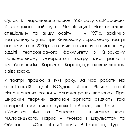
Судак В.І. народився 5 червня 1950 року в с.Моровськ
Козелецького району на Чернігівщині. Має середню
спеціальну та вищу освіту – у 1971р. закінчив
театральну студію при Київському державному театрі
оперети, а в 2010р. закінчив навчання на заочному
відділі театрознавчого факультету в Київському
Національному університеті театру, кіно, радіо і
телебачення ім. І.Карпенка-Карого, одержавши диплом
з відзнакою.
У театрі працює з 1971 року. За час роботи на
чернігівській сцені В.Судак зіграв більше сотні
різнопланових ролей у різножанрових виставах. Про
широкий творчий діапазон артиста свідчать такі
створені ним високохудожні образи, як Левко –
«Майська ніч» та Панасик – «Циганка Аза»
М.Старицького, Парис – «Ромео і Джульєтта» та
Оберон – «Сон літньої ночі» В.Шекспіра, Тур –