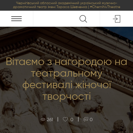
Чернігівський обласний академічний український музично-
драматичний театр імені Тараса Шевченка | #ChernihivTheatre
Вітаємо з нагородою на
театральному
фестивалі жіночої
творчості
|
|
261
0
0