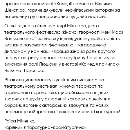
прочитання класичної «Комедії помилок» Вільяма
Шекспіра, гаряче дякували чернігівським акторам за
натхненну гру і подарований чудовий настрій.
Отже, згідно з рішенням журі Міжнародного
театрального фестивалю жіночої творчості імені Марії
Заньковецької, за високу індивідуальну майстерність
визнано лауреатом фестивалю і нагороджено
дипломом у номінації «Краща жіноча роль другого
плану» актрису нашого театру Ірину Лозовську за
виконання ролі Люціани у виставі «Комедія помилок»
Вільяма Шекспіра.
Вітаючи дипломантку з успішним виступом на
театральному фестивалі жіночої творчості та
отриманою перемогою, щиро бажаємо плідних
творчих пошуків у створенні яскравих сценічних
образів, вагомих акторських здобутків та нових
перемог у найпрестижніших фестивалях і конкурсах!
Раїса Міненко,
керівник літературно-драматургічної