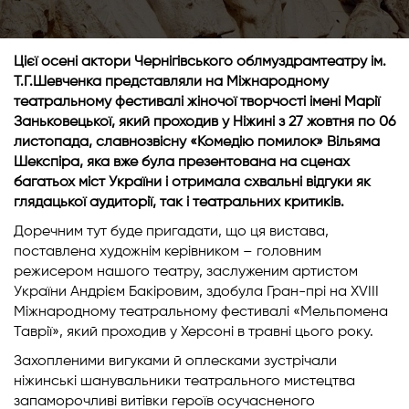
Цієї осені актори Чернігівського облмуздрамтеатру ім.
Т.Г.Шевченка представляли на Міжнародному
театральному фестивалі жіночої творчості імені Марії
Заньковецької, який проходив у Ніжині з 27 жовтня по 06
листопада, славнозвісну «Комедію помилок» Вільяма
Шекспіра, яка вже була презентована на сценах
багатьох міст України і отримала схвальні відгуки як
глядацької аудиторії, так і театральних критиків.
Доречним тут буде пригадати, що ця вистава,
поставлена художнім керівником – головним
режисером нашого театру, заслуженим артистом
України Андрієм Бакіровим, здобула Гран-прі на XVIII
Міжнародному театральному фестивалі «Мельпомена
Таврії», який проходив у Херсоні в травні цього року.
Захопленими вигуками й оплесками зустрічали
ніжинські шанувальники театрального мистецтва
запаморочливі витівки героїв осучасненого