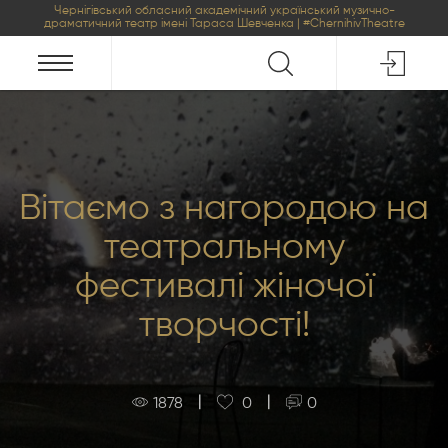
Чернігівський обласний академічний український музично-
драматичний театр імені Тараса Шевченка | #ChernihivTheatre
Вітаємо з нагородою на
театральному
фестивалі жіночої
творчості!
|
|
1878
0
0