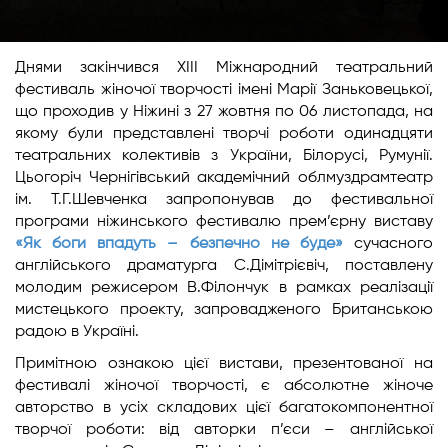
Днями закінчився XIII Міжнародний театральний
фестиваль жіночої творчості імені Марії Заньковецької,
що проходив у Ніжині з 27 жовтня по 06 листопада, на
якому були представлені творчі роботи одинадцяти
театральних колективів з України, Білорусі, Румунії.
Цьогоріч Чернігівський академічний облмуздрамтеатр
ім. Т.Г.Шевченка запропонував до фестивальної
програми ніжинського фестивалю прем’єрну виставу
«Як боги впадуть – безпечно не буде»
сучасного
англійського драматурга С.Дімітрієвіч, поставлену
молодим режисером В.Філончук в рамках реалізації
мистецького проекту, запровадженого Британською
радою в Україні.
Примітною ознакою цієї вистави, презентованої на
фестивалі жіночої творчості, є абсолютне жіноче
авторство в усіх складових цієї багатокомпонентної
творчої роботи: від авторки п’єси – англійської