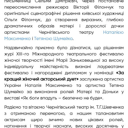
письменниці Сельми Дімітрієвіч, через постановче
переосмислення режисера Вікторії Філончук та
оригінальні сценографічні рішення київської художниці
Ольги Філончук, до створення виразних, глибоко
драматичних образів матері і дорослої дочки
артистками Чернігівського театру
Наталією
Максименко
і
Тетяною Шумейко
.
Надзвичайно приємно було дізнатися, що рішенням
журі XIII-го Міжнародного театрального фестивалю
жіночої творчості імені Марії Заньковецької за високу
індивідуальну майстерність визнані лауреатами
фестивалю і нагороджені дипломом у номінації
«За
кращий жіночий акторський дует»
заслужена артистка
України Наталія Максименко та артистка Тетяна
Шумейко за виконання ролей Матері та Доньки у
виставі «Як боги впадуть – безпечно не буде».
Радіємо та вітаємо Чернігівський театр ім. Т.Г.Шевченка
з отриманою перемогою, а нашим талановитим
актрисам щиро зичимо нових цікавих ролей,
натхнення і творчої наснаги, високих досягнень у