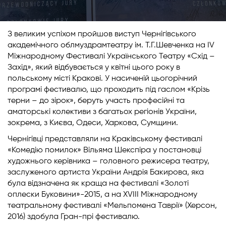
З великим успіхом пройшов виступ Чернігівського
академічного облмуздрамтеатру ім. Т.Г.Шевченка на ІV
Міжнародному Фестивалі Українського Театру «Схід –
Захід», який відбувається у квітні цього року в
польському місті Кракові. У насиченій цьогорічний
програмі фестивалю, що проходить під гаслом «Крізь
терни – до зірок», беруть участь професійні та
аматорські колективи з багатьох регіонів України,
зокрема, з Києва, Одеси, Харкова, Сумщини.
Чернігівці представляли на Краківському фестивалі
«Комедію помилок» Вільяма Шекспіра у постановці
художнього керівника – головного режисера театру,
заслуженого артиста України Андрія Бакирова, яка
була відзначена як краща на фестивалі «Золоті
оплески Буковини»-2015, а на XVIII Міжнародному
театральному фестивалі «Мельпомена Таврії» (Херсон,
2016) здобула Гран-прі фестивалю.