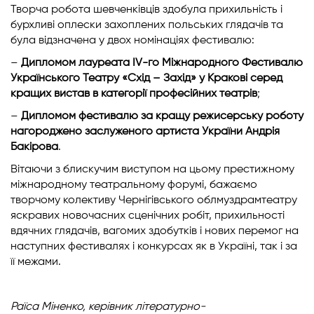
Творча робота шевченківців здобула прихильність і
бурхливі оплески захоплених польських глядачів та
була відзначена у двох номінаціях фестивалю:
–
Дипломом лауреата ІV-го Міжнародного Фестивалю
Українського Театру «Схід – Захід» у Кракові серед
кращих вистав в категорії професійних театрів
;
–
Дипломом фестивалю за кращу режисерську роботу
нагороджено заслуженого артиста України Андрія
Бакірова
.
Вітаючи з блискучим виступом на цьому престижному
міжнародному театральному форумі, бажаємо
творчому колективу Чернігівського облмуздрамтеатру
яскравих новочасних сценічних робіт, прихильності
вдячних глядачів, вагомих здобутків і нових перемог на
наступних фестивалях і конкурсах як в Україні, так і за
її межами.
Раїса Міненко,
керівник літературно-