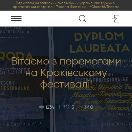
Чернігівський обласний академічний український музично-
драматичний театр імені Тараса Шевченка | #ChernihivTheatre
Вітаємо з перемогами
на Краківському
фестивалі!
|
|
1234
3
0