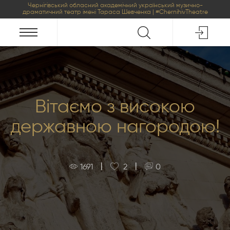
Чернігівський обласний академічний український музично-
драматичний театр імені Тараса Шевченка | #ChernihivTheatre
Вітаємо з високою
державною нагородою!
|
|
1691
2
0