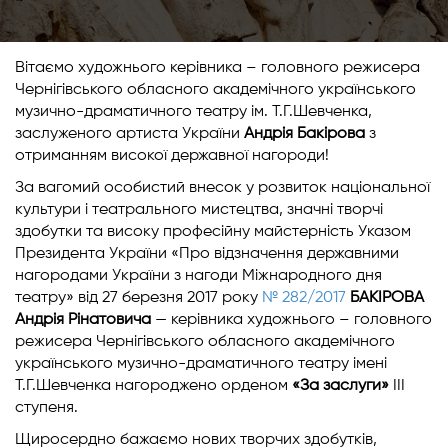
Вітаємо художнього керівника – головного режисера
Чернігівського обласного академічного українського
музично-драматичного театру ім. Т.Г.Шевченка,
заслуженого артиста України
Андрія Бакірова
з
отриманням високої державної нагороди!
За вагомий особистий внесок у розвиток національної
культури і театрального мистецтва, значні творчі
здобутки та високу професійну майстерність Указом
Президента України «Про відзначення державними
нагородами України з нагоди Міжнародного дня
театру» від 27 березня 2017 року
№ 282/2017
БАКІРОВА
Андрія Рінатовича
— керівника художнього – головного
режисера Чернігівського обласного академічного
українського музично-драматичного театру імені
Т.Г.Шевченка нагороджено орденом
«За заслуги»
ІІІ
ступеня.
Щиросердно бажаємо нових творчих здобутків,