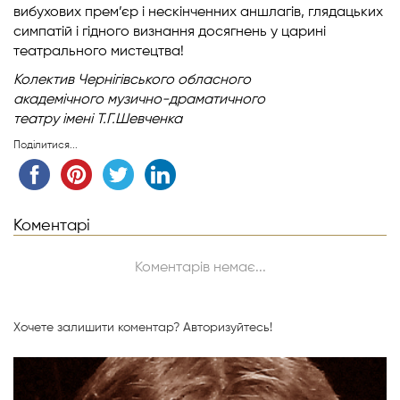
вибухових прем’єр і нескінченних аншлагів, глядацьких
симпатій і гідного визнання досягнень у царині
театрального мистецтва!
Колектив Чернігівського обласного
академічного музично-драматичного
театру імені Т.Г.Шевченка
Поділитися...
Коментарі
Коментарів немає...
Хочете залишити коментар?
Авторизуйтесь!