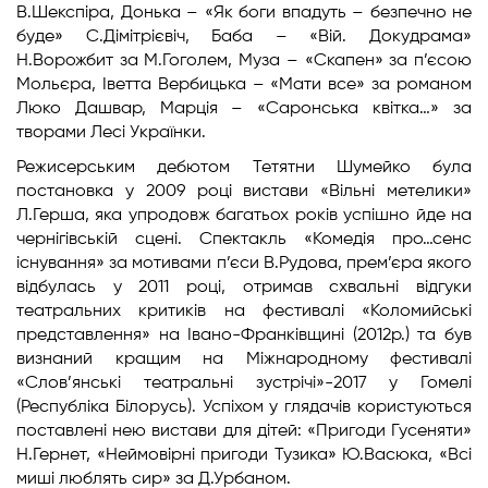
В.Шекспіра, Донька – «Як боги впадуть – безпечно не
буде» С.Дімітрієвіч, Баба – «Вій. Докудрама»
Н.Ворожбит за М.Гоголем, Муза – «Скапен» за п’єсою
Мольєра, Іветта Вербицька – «Мати все» за романом
Люко Дашвар, Марція – «Саронська квітка…» за
творами Лесі Українки.
Режисерським дебютом Тетятни Шумейко була
постановка у 2009 році вистави «Вільні метелики»
Л.Герша, яка упродовж багатьох років успішно йде на
чернігівській сцені. Спектакль «Комедія про…сенс
існування» за мотивами п’єси В.Рудова, прем’єра якого
відбулась у 2011 році, отримав схвальні відгуки
театральних критиків на фестивалі «Коломийські
представлення» на Івано-Франківщині (2012р.) та був
визнаний кращим на Міжнародному фестивалі
«Слов’янські театральні зустрічі»-2017 у Гомелі
(Республіка Білорусь). Успіхом у глядачів користуються
поставлені нею вистави для дітей: «Пригоди Гусеняти»
Н.Гернет, «Неймовірні пригоди Тузика» Ю.Васюка, «Всі
миші люблять сир» за Д.Урбаном.