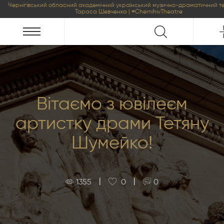
Чернігівський обласний академічний український музично-драматичний те
Тараса Шевченка | #ChernihivTheatre
Вітаємо з ювілеєм
артистку драми Тетяну
Шумейко!
|
|
1355
0
0