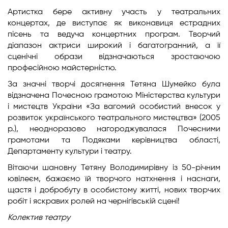
Артистка бере активну участь у театральних
концертах, де виступає як виконавиця естрадних
пісень та ведуча концертних програм. Творчий
діапазон актриси широкий і багатогранний, а її
сценічні образи відзначаються зростаючою
професійною майстерністю.
За значні творчі досягнення Тетяна Шумейко була
відзначена Почесною грамотою Міністерства культури
і мистецтв України «За вагомий особистий внесок у
розвиток українського театрального мистецтва» (2005
р.), неодноразово нагороджувалася Почесними
грамотами та Подяками керівництва області,
Департаменту культури і театру.
Вітаючи шановну Тетяну Володимирівну із 50-річним
ювілеєм, бажаємо їй творчого натхнення і наснаги,
щастя і добробуту в особистому житті, нових творчих
робіт і яскравих ролей на чернігівській сцені!
Колектив театру