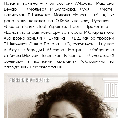
Наталія Іванівна – «Три сестри» А.Чехова, Мадлена
Бежар – «Мольєр» М.Булгакова, Лукія – «Мати-
наймичка» Т.Шевченка, Молода Мавра – «У неділю
рано зілля копала» за О.Кобилянською, Русалка –
«Лісова пісня» Лесі Українки, Проня Прокопівна –
«Дамських справ майстер» за п’єсою М.Старицького
«За двома зайцями», Циганка – «Відьма» за творами
Т.Шевченка, Олена Попова – «Одружуйтесь – і ну вас
к бісу!» («Ведмідь») А.Чехова, Мотря – «Кайдашева
сім’я» за І.Нечуєм-Левицьким, Елісенда – «Дуже старий
сеньйор» з великими крилами» А.Курейчика за
оповіданняи Г.Маркеса та інші.