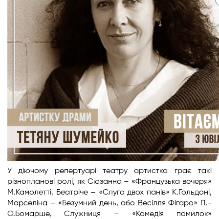
У діючому репертуарі театру артистка грає такі
різнопланові ролі, як Сюзанна – «Французька вечеря»
М.Камолетті, Беатріче – «Слуга двох панів» К.Гольдоні,
Марселіна – «Безумний день, або Весілля Фігаро» П.-
О.Бомарше, Служниця – «Комедія помилок»