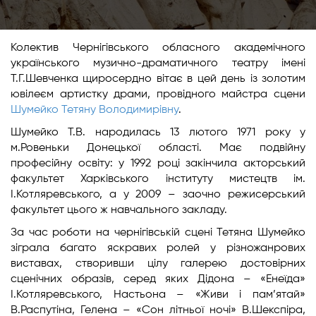
Колектив Чернігівського обласного академічного
українського музично-драматичного театру імені
Т.Г.Шевченка щиросердно вітає в цей день із золотим
ювілеєм артистку драми, провідного майстра сцени
Шумейко Тетяну Володимирівну
.
Шумейко Т.В. народилась 13 лютого 1971 року у
м.Ровеньки Донецької області. Має подвійну
професійну освіту: у 1992 році закінчила акторський
факультет Харківського інституту мистецтв ім.
І.Котляревського, а у 2009 – заочно режисерський
факультет цього ж навчального закладу.
За час роботи на чернігівській сцені Тетяна Шумейко
зіграла багато яскравих ролей у різножанрових
виставах, створивши цілу галерею достовірних
сценічних образів, серед яких Дідона – «Енеїда»
І.Котляревського, Настьона – «Живи і пам’ятай»
В.Распутіна, Гелена – «Сон літньої ночі» В.Шекспіра,