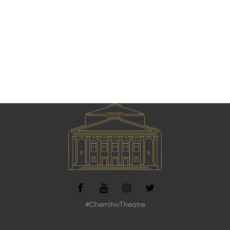
#ChernihivTheatre