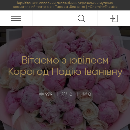
Чернігівський обласний академічний український музично-
драматичний театр імені Тараса Шевченка | #ChernihivTheatre
Вітаємо з ювілеєм
Корогод Надію Іванівну
|
|
979
0
0