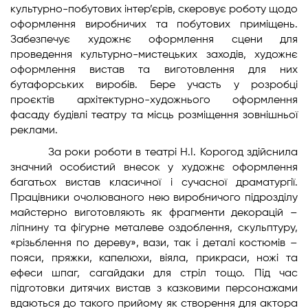
культурно-побутових інтер’єрів, скеровує роботу щодо
оформлення виробничих та побутових приміщень.
Забезпечує художнє оформлення сцени для
проведення культурно-мистецьких заходів, художнє
оформлення вистав та виготовлення для них
бутафорських виробів. Бере участь у розробці
проєктів архітектурно-художнього оформлення
фасаду будівлі театру та місць розміщення зовнішньої
реклами.
За роки роботи в театрі Н.І. Корогод здійснила
значний особистий внесок у художнє оформлення
багатьох вистав класичної і сучасної драматургії.
Працівники очолюваного нею виробничого підрозділу
майстерно виготовляють як фрагменти декорацій –
ліпнину та фігурне металеве оздоблення, скульптуру,
«різьблення по дереву», вази, так і деталі костюмів –
пояси, пряжки, капелюхи, віяла, прикраси, ножі та
ефеси шпаг, сагайдаки для стріл тощо. Під час
підготовки дитячих вистав з казковими персонажами
вдаються до такого прийому як створення для актора