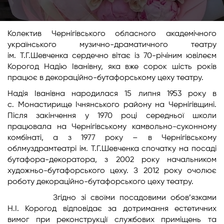
Колектив Чернігівського обласного академічного
українського музично-драматичного театру
ім. Т.Г.Шевченка сердечно вітає із 70-річіним ювілеєм
Корогод Надію Іванівну, яка вже сорок шість років
працює в декораційно-бутафорському цеху театру.
Надія Іванівна народилася 15 липня 1953 року в
с. Монастирище Ічнянського району на Чернігівщині.
Після закінчення у 1970 році середньої школи
працювала на Чернігівському камвольно-суконному
комбінаті, а з 1977 року – в Чернігівському
облмуздрамтеатрі ім. Т.Г.Шевченка спочатку на посаді
бутафора-декоратора, з 2002 року начальником
художньо-бутафорського цеху. З 2012 року очолює
роботу декораційно-бутафорського цеху театру.
Згідно зі своїми посадовими обов’язками
Н.І. Корогод відповідає за дотримання естетичних
вимог при реконструкції службових приміщень та