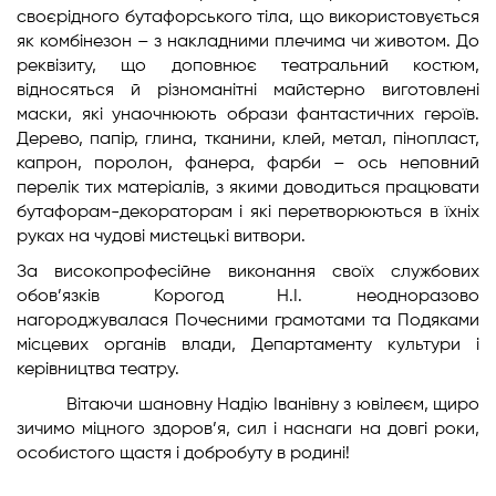
своєрідного бутафорського тіла, що використовується
як комбінезон – з накладними плечима чи животом. До
реквізиту, що доповнює театральний костюм,
відносяться й різноманітні майстерно виготовлені
маски, які унаочнюють образи фантастичних героїв.
Дерево, папір, глина, тканини, клей, метал, пінопласт,
капрон, поролон, фанера, фарби – ось неповний
перелік тих матеріалів, з якими доводиться працювати
бутафорам-декораторам і які перетворюються в їхніх
руках на чудові мистецькі витвори.
За високопрофесійне виконання своїх службових
обов’язків Корогод Н.І. неодноразово
нагороджувалася Почесними грамотами та Подяками
місцевих органів влади, Департаменту культури і
керівництва театру.
Вітаючи шановну Надію Іванівну з ювілеєм, щиро
зичимо міцного здоров’я, сил і наснаги на довгі роки,
особистого щастя і добробуту в родині!