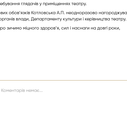
ебування глядачів у приміщеннях театру.
вих обов’язків Котловська А.П. неодноразово нагороджув
ганів влади, Департаменту культури і керівництва театру.
о зичимо міцного здоров’я, сил і наснаги на довгі роки,
Коментарів немає...