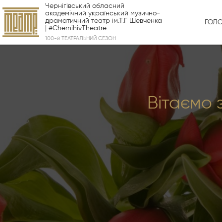
Чернігівський обласний
академічний український музично-
драматичний театр ім.Т.Г Шевченка
ГОЛ
| #ChernihivTheatre
100-й ТЕАТРАЛЬНИЙ СЕЗОН
Вітаємо 