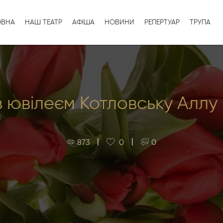
ОВНА
НАШ ТЕАТР
АФІША
НОВИНИ
РЕПЕРТУАР
ТРУПА
з ювілеєм Котловську Аллу 
|
|
873
0
0