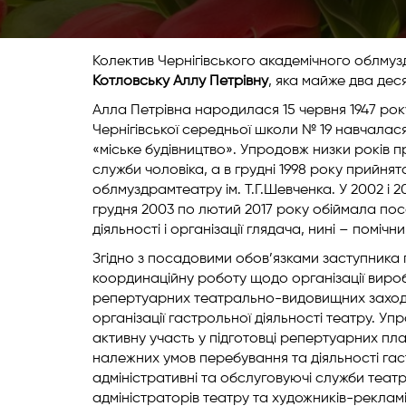
Колектив Чернігівського академічного облмузд
Котловську Аллу Петрівну
, яка майже два дес
Алла Петрівна народилася 15 червня 1947 року 
Чернігівської середньої школи № 19 навчалася
«міське будівництво». Упродовж низки років п
служби чоловіка, а в грудні 1998 року прийня
облмуздрамтеатру ім. Т.Г.Шевченка. У 2002 і 
грудня 2003 по лютий 2017 року обіймала по
діяльності і організації глядача, нині – помі
Згідно з посадовими обов’язками заступника
координаційну роботу щодо організації вир
репертуарних театрально-видовищних заходів
організації гастрольної діяльності театру. У
активну участь у підготовці репертуарних пла
належних умов перебування та діяльності гас
адміністративні та обслуговуючі служби теат
адміністраторів театру та художників-реклам