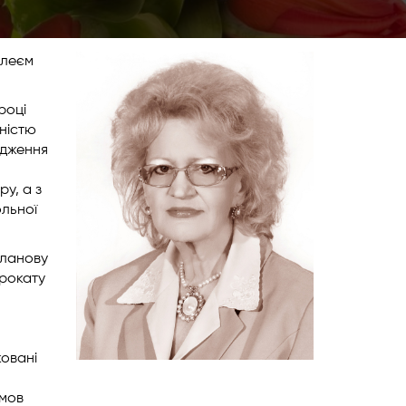
ілеєм
році
ьністю
одження
у, а з
ольної
планову
прокату
ковані
умов