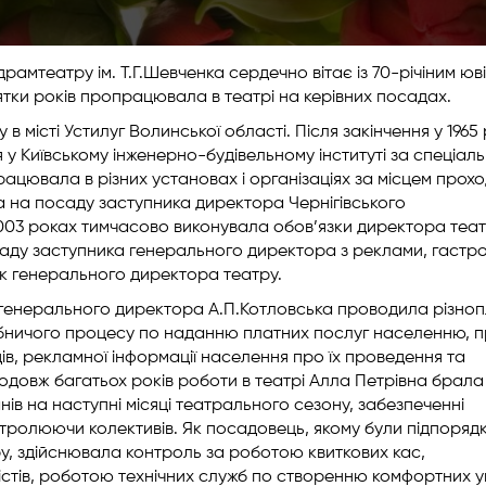
рамтеатру ім. Т.Г.Шевченка сердечно вітає із 70-річіним юв
ятки років пропрацювала в театрі на керівних посадах.
в місті Устилуг Волинської області. Після закінчення у 1965 
 у Київському інженерно-будівельному інституті за спеціал
рацювала в різних установах і організаціях за місцем прох
та на посаду заступника директора Чернігівського
2003 роках тимчасово виконувала обов’язки директора театр
саду заступника генерального директора з реклами, гастр
чник генерального директора театру.
 генерального директора А.П.Котловська проводила різно
обничого процесу по наданню платних послуг населенню, 
, рекламної інформації населення про їх проведення та
продовж багатьох років роботи в театрі Алла Петрівна брала
нів на наступні місяці театрального сезону, забезпеченні
тролюючи колективів. Як посадовець, якому були підпоряд
ру, здійснювала контроль за роботою квиткових кас,
істів, роботою технічних служб по створенню комфортних 