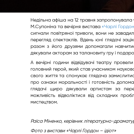
Недільна афіша на 12 травня запропонувала че
М.Супоніна та вечірня вистава
«Чарлі Гордон
сигнали повітряної тривоги, вони не завади
перегляд спектаклів. Вдень юні глядачі зац
разом з його друзями допомагали навчити
дякували акторам за талановиту гру і подаро
А вечірні години відвідувачі театру провели
головний герой, який став учасником науков
свого життя та спонукає глядача замислитися
про ознаки моральності і готовність допома
глядачі щиро дякували артистам за перек
можливість відволіктися від складних проб
мистецтвом.
Раїса Міненко,
керівник літературно-драмату
Фото з вистави «Чарлі Гордон – ідіот»