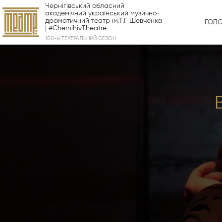
Чернігівський обласний
академічний український музично-
драматичний театр ім.Т.Г Шевченка
ГОЛ
| #ChernihivTheatre
100-й ТЕАТРАЛЬНИЙ СЕЗОН