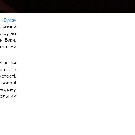
й
«Бука»
і лунали
атру на
и Буки,
ментами
от», де
історію
стості,
льовані
 надану
ральним