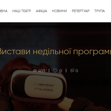
ОВНА
НАШ ТЕАТР
АФІША
НОВИНИ
РЕПЕРТУАР
ТРУПА
Вистави недільної програм
|
|
403
0
0