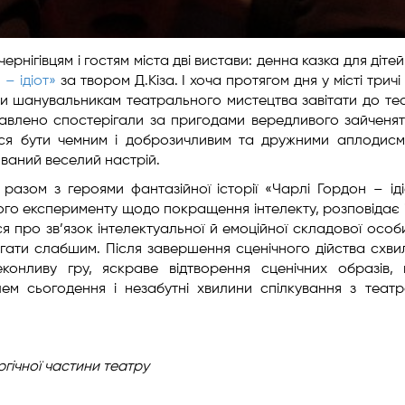
рнігівцям і гостям міста дві вистави: денна казка для діте
 – ідіот»
за твором Д.Кіза. І хоча протягом дня у місті трич
ли шанувальникам театрального мистецтва завітати до те
ікавлено спостерігали за пригодами вередливого зайченят
ся бути чемним і доброзичливим та дружними аплодис
ваний веселий настрій.
 разом з героями фантазійної історії «Чарлі Гордон – іді
ого експерименту щодо покращення інтелекту, розповідає 
 про зв’язок інтелектуальної й емоційної складової особи
гати слабшим. Після завершення сценічного дійства схви
онливу гру, яскраве відтворення сценічних образів,
лем сьогодення і незабутні хвилини спілкування з теат
ргічної
частини театру