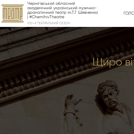
Чернігівський обласний
академічний український музично-
драматичний театр ім.Т.Г Шевченка
ГОЛ
| #ChernihivTheatre
100-й ТЕАТРАЛЬНИЙ СЕЗОН
Щиро ві