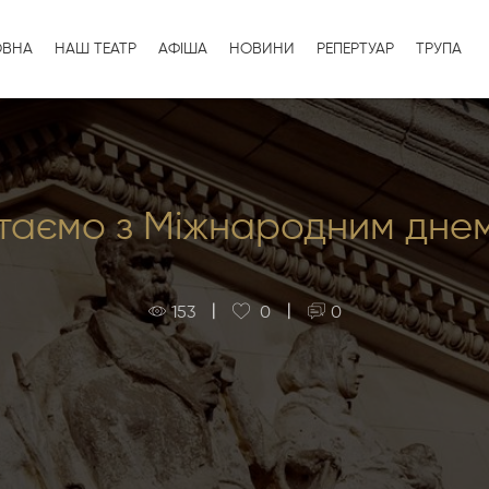
ОВНА
НАШ ТЕАТР
АФІША
НОВИНИ
РЕПЕРТУАР
ТРУПА
таємо з Міжнародним днем
|
|
153
0
0