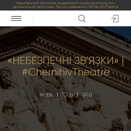
Чернігівський обласний академічний український музично-
драматичний театр імені Тараса Шевченка | #ChernihivTheatre
«НЕБЕЗПЕЧНІ ЗВ’ЯЗКИ» |
#ChernihivTheatre
|
|
336
0
0