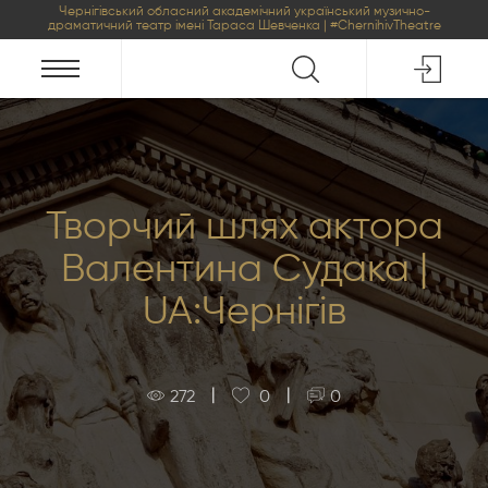
Чернігівський обласний академічний український музично-
драматичний театр імені Тараса Шевченка | #ChernihivTheatre
Творчий шлях актора
Валентина Судака |
UA:Чернігів
|
|
272
0
0