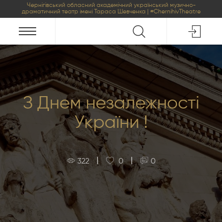
Чернігівський обласний академічний український музично-
драматичний театр імені Тараса Шевченка | #ChernihivTheatre
З Днем незалежності
України !
|
|
322
0
0