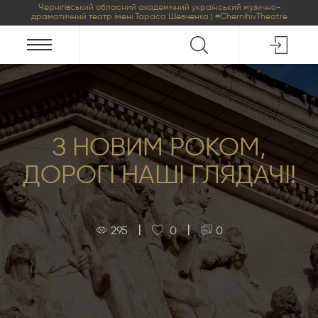
Чернігівський обласний академічний український музично-
драматичний театр імені Тараса Шевченка | #ChernihivTheatre
З НОВИМ РОКОМ,
ДОРОГІ НАШІ ГЛЯДАЧІ!
|
|
295
0
0