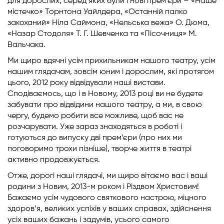
для дорослих, серед яких були і нові прем’єри – «Наше
містечко» Торнтона Уайлдера, «Останній палко
закоханий» Ніла Саймона, «Нельська вежа» О. Дюма,
«Назар Стодоля» Т. Г. Шевченка та «Пісочниця» М.
Вальчака.
Ми щиро вдячні усім прихильникам нашого театру, усім
нашим глядачам, зовсім юним і дорослим, які протягом
цього, 2012 року відвідували наші вистави.
Сподіваємось, що і в Новому, 2013 році ви не будете
забувати про відвідини нашого театру, а ми, в свою
чергу, будемо робити все можливе, щоб вас не
розчарувати. Уже зараз знаходяться в роботі і
готуються до випуску дві прем’єри (про них ми
поговоримо трохи пізніше), творче життя в театрі
активно продовжується.
Отже, дорогі наші глядачі, ми щиро вітаємо вас і ваші
родини з Новим, 2013-м роком і Різдвом Христовим!
Бажаємо усім чудового святкового настрою, міцного
здоров’я, великих успіхів у ваших справах, здійснення
усіх ваших бажань і задумів, усього самого