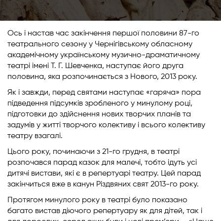
Ось і настав час закінчення першої половини 87-го
театрального сезону у Чернігівському обласному
академічному українському музично-драматичному
театрі імені Т. Г. Шевченка, наступає його друга
половина, яка розпочинається з Нового, 2013 року.
Як і завжди, перед святами наступає «гаряча» пора
підведення підсумків зробленого у минулому році,
підготовки до здійснення нових творчих планів та
задумів у житті творчого колективу і всього колективу
театру взагалі.
Цього року, починаючи з 21-го грудня, в театрі
розпочався парад казок для малечі, тобто ідуть усі
дитячі вистави, які є в репертуарі театру. Цей парад
закінчиться вже в канун Різдвяних свят 2013-го року.
Протягом минулого року в театрі було показано
багато вистав діючого репертуару як для дітей, так і