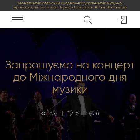
Чернігівський обласний академічний український музично-
драматичний театр імені Тараса Шевченка | #ChernihivTheatre
Запрошуємо на концерт
до Міжнародного дня
музики
|
|
1067
0
0