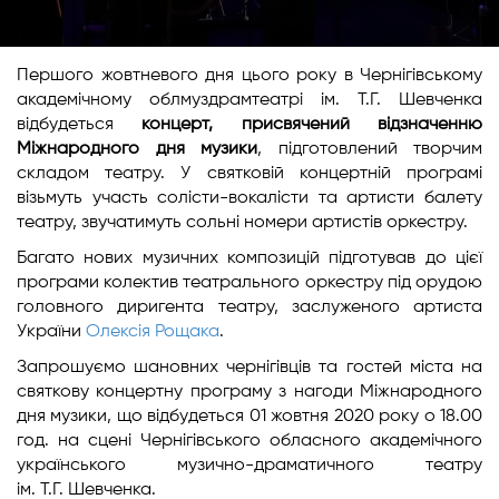
Першого жовтневого дня цього року в Чернігівському
академічному облмуздрамтеатрі ім. Т.Г. Шевченка
відбудеться
концерт, присвячений відзначенню
Міжнародного дня музики
, підготовлений творчим
складом театру. У святковій концертній програмі
візьмуть участь солісти-вокалісти та артисти балету
театру, звучатимуть сольні номери артистів оркестру.
Багато нових музичних композицій підготував до цієї
програми колектив театрального оркестру під орудою
головного диригента театру, заслуженого артиста
України
Олексія Рощака
.
Запрошуємо шановних чернігівців та гостей міста на
святкову концертну програму з нагоди Міжнародного
дня музики, що відбудеться 01 жовтня 2020 року о 18.00
год. на сцені Чернігівського обласного академічного
українського музично-драматичного театру
ім. Т.Г. Шевченка.