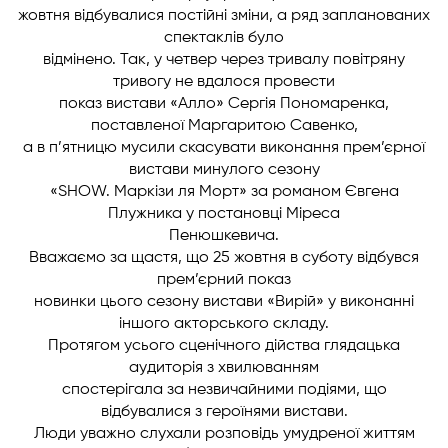
жовтня відбувалися постійні зміни, а ряд запланованих
спектаклів було
відмінено. Так, у четвер через тривалу повітряну
тривогу не вдалося провести
показ вистави «Алло» Сергія Пономаренка,
поставленої Маргаритою Савенко,
а в п’ятницю мусили скасувати виконання прем’єрної
вистави минулого сезону
«SHOW. Маркізи ля Морт» за романом Євгена
Плужника у постановці Міреса
Пенюшкевича.
Вважаємо за щастя, що 25 жовтня в суботу відбувся
прем’єрний показ
новинки цього сезону вистави «Вирій» у виконанні
іншого акторського складу.
Протягом усього сценічного дійства глядацька
аудиторія з хвилюванням
спостерігала за незвичайними подіями, що
відбувалися з героїнями вистави.
Люди уважно слухали розповідь умудреної життям