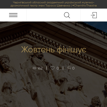
Чернігівський обласний академічний український музично-
драматичний театр імені Тараса Шевченка | #ChernihivTheatre
Жовтень фінішує
|
|
162
0
0