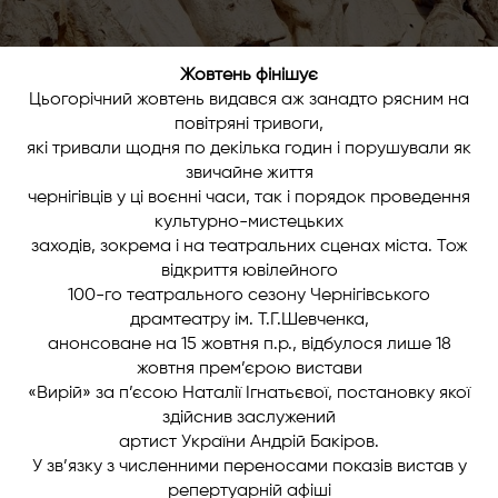
Жовтень фінішує
Цьогорічний жовтень видався аж занадто рясним на
повітряні тривоги,
які тривали щодня по декілька годин і порушували як
звичайне життя
чернігівців у ці воєнні часи, так і порядок проведення
культурно-мистецьких
заходів, зокрема і на театральних сценах міста. Тож
відкриття ювілейного
100-го театрального сезону Чернігівського
драмтеатру ім. Т.Г.Шевченка,
анонсоване на 15 жовтня п.р., відбулося лише 18
жовтня прем’єрою вистави
«Вирій» за п’єсою Наталії Ігнатьєвої, постановку якої
здійснив заслужений
артист України Андрій Бакіров.
У зв’язку з численними переносами показів вистав у
репертуарній афіші