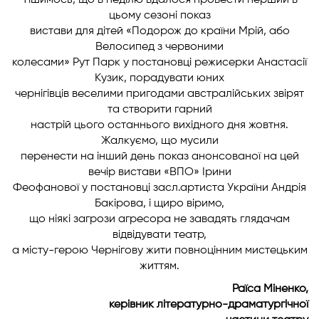
Тішимось, що в неділю вдалося провести перший в
цьому сезоні показ
вистави для дітей «Подорож до країни Мрій, або
Велосипед з червоними
колесами» Рут Парк у постановці режисерки Анастасії
Кузик, порадувати юних
чернігівців веселими пригодами австралійських звірят
та створити гарний
настрій цього останнього вихідного дня жовтня.
Жалкуємо, що мусили
перенести на інший день показ анонсованої на цей
вечір вистави «ВПО» Ірини
Феофанової у постановці засл.артиста України Андрія
Бакірова, і щиро віримо,
що ніякі загрози агресора не завадять глядачам
відвідувати театр,
а місту-герою Чернігову жити повноцінним мистецьким
життям.
Раїса Міненко,
керівник літературно-драматургічної