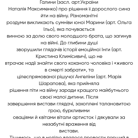
Галини (засл. арт.України
Наталія Максименко) про рішення її дорослого сина
йти на війну. Різноманітні
роздуми викликають сумніви юної Марини (арт. Ольга
Ільо), яка почувається
винною за долю свого молодшого брата, що загинув
на війні. До глибини душі
зворушили глядачів історії емоційної Інги (арт.
Кристина Климісивич), що не
втрачає надії знайти свого коханого чоловіка і «живого
в смерті забрати», та
цілеспрямованої рішучої Ангеліни (арт. Марія
Шарапова), яка прийняла
рішення піти на війну заради кращого майбутнього
своєї малої дитини. Після
завершення вистави глядачі, захоплені талановитою
грою, бурхливими
оваціями й квітами вітали артисток і дякували за
незабутні враження від
вистави.