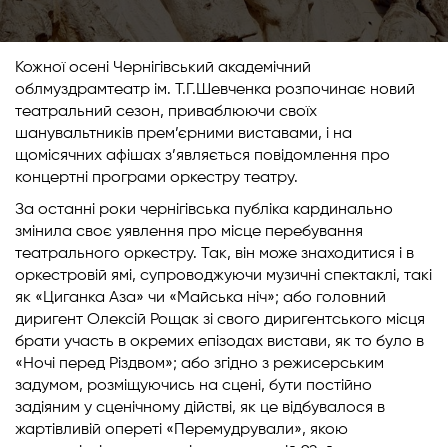
Кожної осені Чернігівський академічний
облмуздрамтеатр ім. Т.Г.Шевченка розпочинає новий
театральний сезон, приваблюючи своїх
шанувальтників прем’єрними виставами, і на
щомісячних афішах з’являється повідомлення про
концертні програми оркестру театру.
За останні роки чернігівська публіка кардинально
змінила своє уявлення про місце перебування
театрального оркестру. Так, він може знаходитися і в
оркестровій ямі, супроводжуючи музичні спектаклі, такі
як «Циганка Аза» чи «Майська ніч»; або головний
диригент Олексій Рощак зі свого диригентського місця
брати участь в окремих епізодах вистави, як то було в
«Ночі перед Різдвом»; або згідно з режисерським
задумом, розміщуючись на сцені, бути постійно
задіяним у сценічному дійстві, як це відбувалося в
жартівливій опереті «Перемудрували», якою