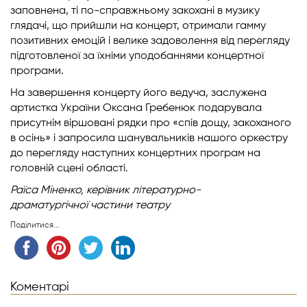
заповнена, ті по-справжньому закохані в музику
глядачі, що прийшли на концерт, отримали гамму
позитивних емоцій і велике задоволення від перегляду
підготовленої за їхніми уподобаннями концертної
програми.
На завершення концерту його ведуча, заслужена
артистка України Оксана Гребенюк подарувала
присутнім віршовані рядки про «спів дощу, закоханого
в осінь» і запросила шанувальників нашого оркестру
до перегляду наступних концертних програм на
головній сцені області.
Раїса Міненко,
керівник літературно-
драматургічної
частини театру
Поділитися...
Коментарі