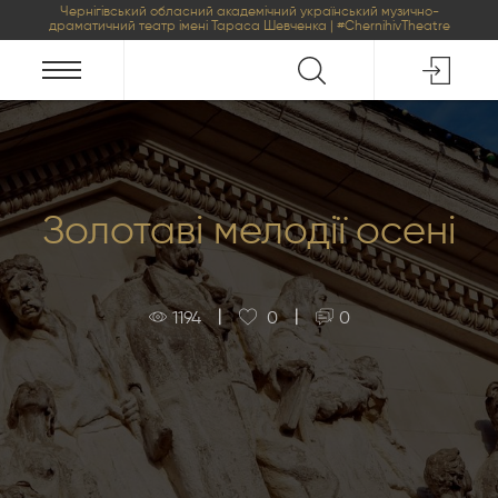
Чернігівський обласний академічний український музично-
драматичний театр імені Тараса Шевченка | #ChernihivTheatre
Золотаві мелодії осені
|
|
1194
0
0