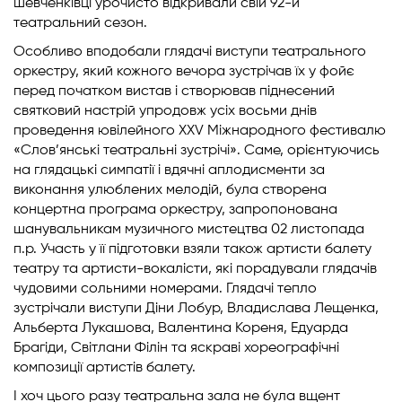
шевченківці урочисто відкривали свій 92-й
театральний сезон.
Особливо вподобали глядачі виступи театрального
оркестру, який кожного вечора зустрічав їх у фойє
перед початком вистав і створював піднесений
святковий настрій упродовж усіх восьми днів
проведення ювілейного XXV Міжнародного фестивалю
«Слов’янські театральні зустрічі». Саме, орієнтуючись
на глядацькі симпатії і вдячні аплодисменти за
виконання улюблених мелодій, була створена
концертна програма оркестру, запропонована
шанувальникам музичного мистецтва 02 листопада
п.р. Участь у її підготовки взяли також артисти балету
театру та артисти-вокалісти, які порадували глядачів
чудовими сольними номерами. Глядачі тепло
зустрічали виступи Діни Лобур, Владислава Лещенка,
Альберта Лукашова, Валентина Кореня, Едуарда
Брагіди, Світлани Філін та яскраві хореографічні
композиції артистів балету.
І хоч цього разу театральна зала не була вщент