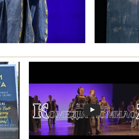
о
енюк