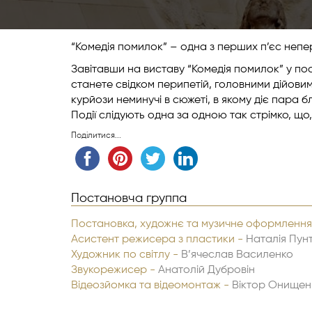
“Комедія помилок” – одна з перших п’єс неп
Завітавши на виставу “Комедія помилок” у по
станете свідком перипетій, головними дійовим
курйози неминучі в сюжеті, в якому діє пара б
Події слідують одна за одною так стрімко, що
Поділитися...
Постановча группа
Постановка, художнє та музичне оформлення
Асистент режисера з пластики -
Наталія Пун
Художник по світлу -
В’ячеслав Василенко
Звукорежисер -
Анатолій Дубровін
Відеозйомка та відеомонтаж -
Віктор Онищен