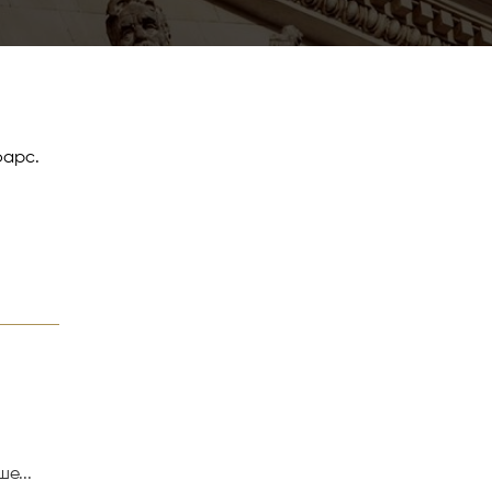
фарс.
е...