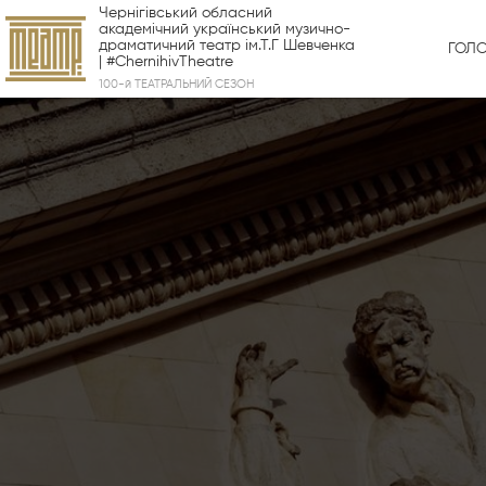
Чернігівський обласний
академічний український музично-
драматичний театр ім.Т.Г Шевченка
ГОЛ
| #ChernihivTheatre
100-й ТЕАТРАЛЬНИЙ СЕЗОН