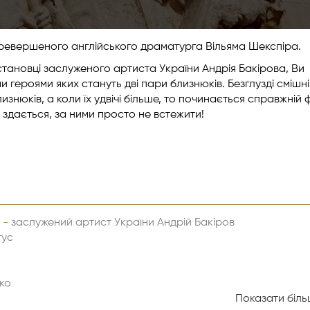
еревершеного англійського драматурга Вільяма Шекспіра.
становці заслуженого артиста України Андрія Бакірова, Ви
и героями яких стануть дві пари близнюків. Безглузді смішні
лизнюків, а коли їх удвічі більше, то починається справжній 
, здається, за ними просто не встежити!
 -
заслужений артист України Андрій Бакіров
тус
ко
Показати більш