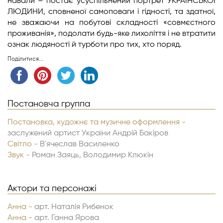
навали – постає усуспільнений портрет УКРАЇНСЬКОЇ
ЛЮДИНИ, сповненої самоповаги і гідності, та здатної,
не зважаючи на побутові складності «совмєстного
проживанія», подолати будь-яке лихоліття і не втратити
ознак людяності й турботи про тих, хто поряд.
Поділитися...
Постановча группа
Постановка, художнє та музичне оформлення -
заслужений артист України Андрій Бакіров
Світло -
В'ячеслав Василенко
Звук -
Роман Заяць, Володимир Клюкін
Актори та персонажі
Анна -
арт. Наталія Рибенок
Анна -
арт. Ганна Ярова