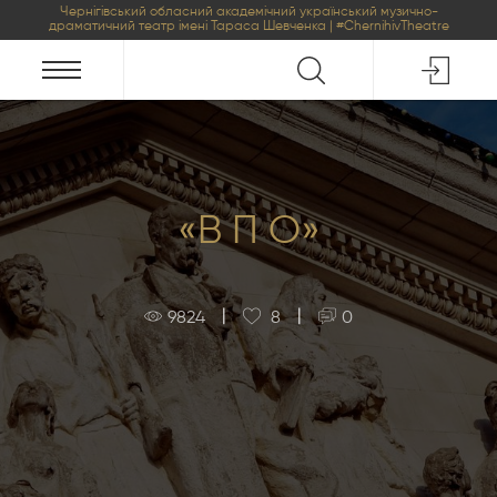
Чернігівський обласний академічний український музично-
драматичний театр імені Тараса Шевченка | #ChernihivTheatre
«В П О»
|
|
9824
8
0