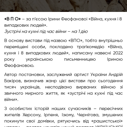
«В П О»
– за п’єсою Ірини Феофанової «Війна, кухня і 8
випадкових людей».
Зустрічі на кухні під час війни – на 1 дію
В основу вистави під назвою «ВПО», тобто внутрішньо
переміщені особи, покладено трагікомедію «Війна,
кухня і 8 випадкових людей», написану навесні 2022
року українською письменницею Іриною
Феофановою.
Автор постановки, заслужений артист України Андрій
Бакіров, визначив жанр цієї вистави про сьогодення
тисяч українців, несподівано вирваних війною зі
звичного мирного життя, як «зустрічі на кухні під час
війни».
З особистих історій наших сучасників – пересічних
жителів Херсону, Ірпеня, Ізюму, Чернігова, змушених
покинути свої домівки, рятуючись від «рашистської»