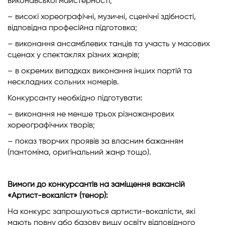
виконавської майстерності;
– високі хореографічні, музичні, сценічні здібності,
відповідна професійна підготовка;
– виконання ансамблевих танців та участь у масових
сценах у спектаклях різних жанрів;
– в окремих випадках виконання інших партій та
нескладних сольних номерів.
Конкурсанту необхідно підготувати:
– виконання не менше трьох різножанрових
хореографічних творів;
– показ творчих проявів за власним бажанням
(пантоміма, оригінальний жанр тощо).
Вимоги до конкурсантів на заміщення вакансій
«Артист-вокаліст» (тенор):
На конкурс запрошуються артисти-вокалісти, які
мають повну або базову вищу освіту відповідного