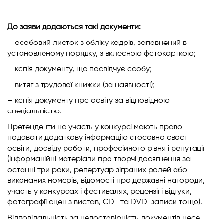
До заяви додаються такі документи:
– особовий листок з обліку кадрів, заповнений в
установленому порядку, з вклеєною фотокарткою;
– копія документу, що посвідчує особу;
– витяг з трудової книжки (за наявності);
– копія документу про освіту за відповідною
спеціальністю.
Претенденти на участь у конкурсі мають право
подавати додаткову інформацію стосовно своєї
освіти, досвіду роботи, професійного рівня і репутації
(інформаційні матеріали про творчі досягнення за
останні три роки, репертуар зіграних ролей або
виконаних номерів, відомості про державні нагороди,
участь у конкурсах і фестивалях, рецензії і відгуки,
фотографії сцен з вистав, CD- та DVD-записи тощо).
Відповідальність за недостовірність документів несе