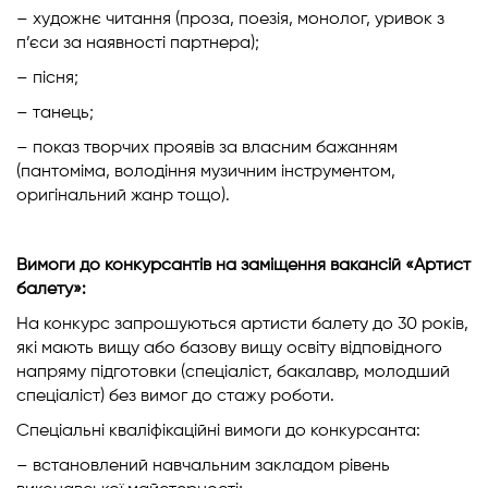
– художнє читання (проза, поезія, монолог, уривок з
п’єси за наявності партнера);
– пісня;
– танець;
– показ творчих проявів за власним бажанням
(пантоміма, володіння музичним інструментом,
оригінальний жанр тощо).
Вимоги до конкурсантів на заміщення вакансій «Артист
балету»:
На конкурс запрошуються артисти балету до 30 років,
які мають вищу або базову вищу освіту відповідного
напряму підготовки (спеціаліст, бакалавр, молодший
спеціаліст) без вимог до стажу роботи.
Спеціальні кваліфікаційні вимоги до конкурсанта:
– встановлений навчальним закладом рівень