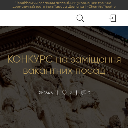
Чернігівський обласний академічний український музично-
драматичний театр імені Тараса Шевченка | #ChernihivTheatre
КОНКУРС на заміщення
вакантних посад
|
|
1643
2
0