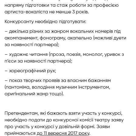
напряму підготовки та стаж роботи за професією
артиста-вокаліста не менше 3 років.
Конкурсанту необхідно підготувати:
– декілька різних за жанром вокальних номерів під
акомпанемент, фонограму, акапельно (можливі дуети
за наявності партнера);
– художнє читання (проза, поезія, монолог, уривок з
п’єси за наявності партнера);
– хореографічний рух;
– показ творчих проявів за власним бажанням
(пантоміма, володіння музичним інструментом,
оригінальний жанр тощо).
Претендентам, які бажають взяти участь у конкурсі,
необхідно подати до конкурсної комісії театру заяву
про участь у конкурсі у довільній формі. Заяви
приймаються
до 11 вересня 2017 року
.