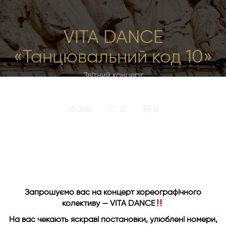
VITA DANCE
«Танцювальний код 10»
Звітний концерт
|
|
364
0
0
Запрошуємо вас на концерт хореографічного
колективу — VITA DANCE
На вас чекають яскраві постановки, улюблені номери,