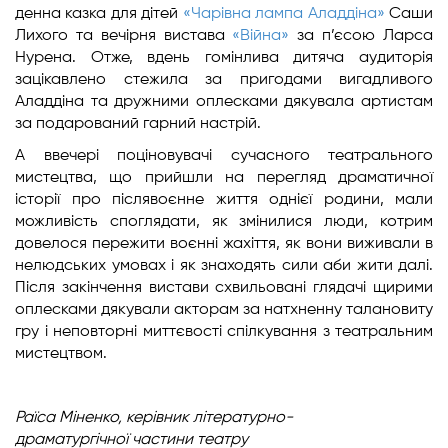
денна казка для дітей
«Чарівна лампа Аладдіна»
Саши
Лихого та вечірня вистава
«Війна»
за п’єсою Ларса
Нурена. Отже, вдень гомінлива дитяча аудиторія
зацікавлено стежила за пригодами вигадливого
Аладдіна та дружними оплесками дякувала артистам
за подарований гарний настрій.
А ввечері поціновувачі сучасного театрального
мистецтва, що прийшли на перегляд драматичної
історії про післявоєнне життя однієї родини, мали
можливість споглядати, як змінилися люди, котрим
довелося пережити воєнні жахіття, як вони виживали в
нелюдських умовах і як знаходять сили аби жити далі.
Після закінчення вистави схвильовані глядачі щирими
оплесками дякували акторам за натхненну талановиту
гру і неповторні миттєвості спілкування з театральним
мистецтвом.
Раїса Міненко, керівник літературно-
драматургічної частини театру