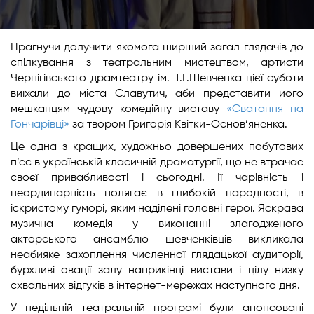
Прагнучи долучити якомога ширший загал глядачів до
спілкування з театральним мистецтвом, артисти
Чернігівського драмтеатру ім. Т.Г.Шевченка цієї суботи
виїхали до міста Славутич, аби представити його
мешканцям чудову комедійну виставу
«Сватання на
Гончарівці»
за твором Григорія Квітки-Основ’яненка.
Це одна з кращих, художньо довершених побутових
п’єс в українській класичній драматургії, що не втрачає
своєї привабливості і сьогодні. Її чарівність і
неординарність полягає в глибокій народності, в
іскристому гуморі, яким наділені головні герої. Яскрава
музична комедія у виконанні злагодженого
акторського ансамблю шевченківців викликала
неабияке захоплення численної глядацької аудиторії,
бурхливі овації залу наприкінці вистави і цілу низку
схвальних відгуків в інтернет-мережах наступного дня.
У недільній театральній програмі були анонсовані