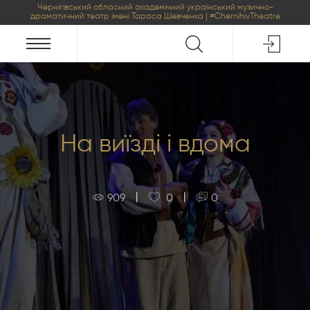
Чернігівський обласний академічний український музично-
драматичний театр імені Тараса Шевченка | #ChernihivTheatre
На виїзді і вдома
|
|
909
0
0