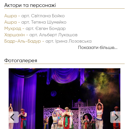
Актори та персонажі
Ашра -
арт. Світлана Бойко
Ашра -
арт. Тетяна Шумейко
Мухрад -
арт. Євген Бондар
Харшахін -
арт. Альберт Лукашов
Бадр-Аль-Бадур -
арт. Ірина Лозовська
Султан -
арт. Валентин Корінь
Показати більше...
Султан -
арт. Дмитро Літашов
Базим -
Фотогалерея
арт. Микола Лемешко
Епізодичні персонажі -
артисти балету театру