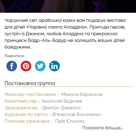
Чаруючий світ арабської казки вам подарує вистава
для дітей «Чарівна лампа Аладдіна». Пригоди героїв,
зустріч із Джином, любов Аладдіна та прекрасної
принцеси Бадр-Аль-Бадур не залишать ваших дітей
байдужими.
Поділитися...
Постановча группа
Режисер-постановник -
Микола Карасьов
Балетмейстер -
Анатолій Бєдичев
Звукорежисер -
Дмитро Джевага
Художник по світлу -
В’ячеслав Василенко
Помічник режисера -
Лідія Єлькіна
Помічник режисера -
Анна Сорока
Показати більше...