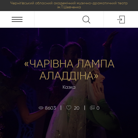
Чернігівський обласний академічний музично-драматичний театр
ім.Т.Шевченка
«ЧАРІВНА ЛАМПА
АЛАДДІНА»
Казка
|
|
8603
20
0