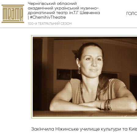
Чернігівський обласний
академічний український музично-
драматичний театр ім.Т.Г Шевченка
ГОЛ
| #ChernihivTheatre
100-й ТЕАТРАЛЬНИЙ СЕЗОН
Закінчила Ніжинське училище культури та Київ