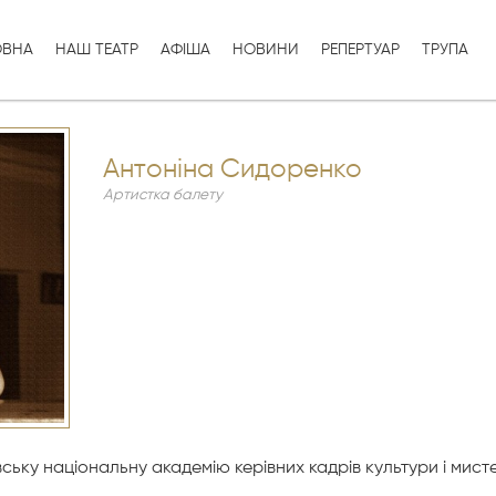
ОВНА
НАШ ТЕАТР
АФІША
НОВИНИ
РЕПЕРТУАР
ТРУПА
Антоніна Сидоренко
Артистка балету
ську національну академію керівних кадрів культури і мисте