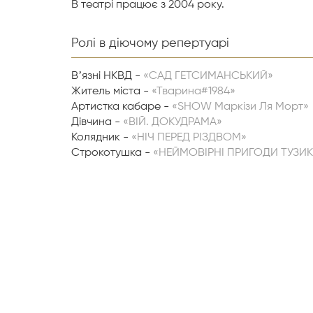
В театрі працює з 2004 року.
Ролі в діючому репертуарі
Вʼязні НКВД -
«САД ГЕТСИМАНСЬКИЙ»
Житель міста -
«Тварина#1984»
Артистка кабаре -
«SHOW Маркізи Ля Морт»
Дівчина -
«ВІЙ. ДОКУДРАМА»
Колядник -
«НІЧ ПЕРЕД РІЗДВОМ»
Строкотушка -
«НЕЙМОВІРНІ ПРИГОДИ ТУЗИК