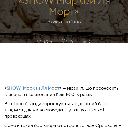
«SHOW Маркізи Ля
Морт»
мюзикл на 1 дію
|
|
3704
14
0
«
SHOW Маркізи Ля Морт
»
— мюзикл, що переносить
глядача в післявоєнний Київ 1920-х років.
В тіні нової влади зароджуються підпільний бар
«Недуга», де живе свобода — у танцях, піснях і
провокаціях.
Саме в такий бар вперше потрапляє Іван Орловець —