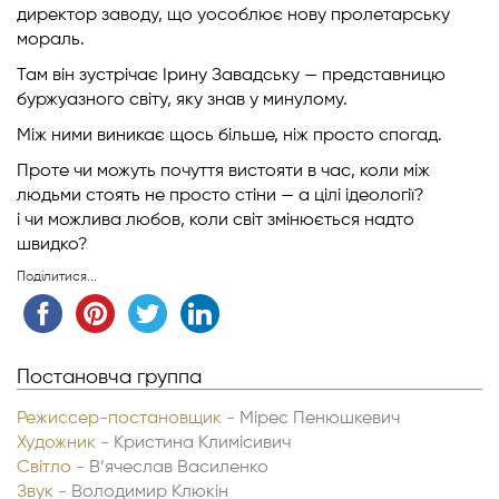
директор заводу, що уособлює нову пролетарську
мораль.
Там він зустрічає Ірину Завадську — представницю
буржуазного світу, яку знав у минулому.
Між ними виникає щось більше, ніж просто спогад.
Проте чи можуть почуття вистояти в час, коли між
людьми стоять не просто стіни — а цілі ідеології?
і чи можлива любов, коли світ змінюється надто
швидко?
Поділитися...
Постановча группа
Режиссер-постановщик -
Мірес Пенюшкевич
Художник -
Кристина Климісивич
Світло -
В’ячеслав Василенко
Звук -
Володимир Клюкін