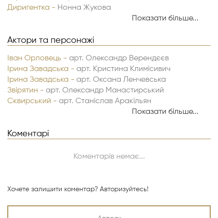
Диригентка -
Нонна Жукова
Показати більше...
Актори та персонажі
Іван Орловець -
арт. Олександр Верендєєв
Ірина Завадська -
арт. Кристина Климісивич
Ірина Завадська -
арт. Оксана Ленчевська
Звірятин -
арт. Олександр Манастирський
Сквирський -
арт. Станіслав Аракільян
Куниця -
арт. Максим Мозолюк
Показати більше...
Конферансьє -
арт. Ксенія Макієвська
Конферансьє -
Коментарі
арт. Вікторія Пеняєва
Мюфке -
арт. Альона Броницька
Мюфке -
арт. Марія Шарапова
Коментарів немає...
Артистка кабаре -
арт. Катерина Ткачук
Артистка кабаре -
арт. Катерина Велика
Артистка кабаре -
арт. Альона Броницька
Хочете залишити коментар?
Авторизуйтесь!
Артистка кабаре -
арт. Ольга Ільо
Артистка кабаре -
арт. Марія Шарапова