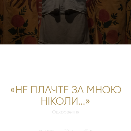
кожного як «спів душі», як заповіт якомога повніше
відчувати і проживати кожну мить свого життя у мирі і
гармонії з оточуючим світом.
" />
«НЕ ПЛАЧТЕ ЗА МНОЮ
НІКОЛИ...»
Одкровення