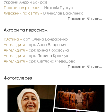
України Андрiй Бакiров
Пластичне рішення -
Наталія Пунтус
Художник по світлу -
В’ячеслав Василенко
Звукорежисер -
Віктор Кравченко
Показати більше...
Звукорежисер -
Анатолій Дубровін
Помічник режисера -
Актори та персонажі
Анна Сорока
Юстина -
арт. Олена Бондаренко
Ангел-дитя -
арт. Анна Владович
Ангел-дитя -
арт. Ірина Лозовська
Ангел-дитя -
арт. Лариса Кравчук
Ангел-дитя -
арт. Світлана Федєшова
Ангел-дитя -
арт. Діна Лобур
Показати більше...
Ангел-дитя -
арт. Ганна Ярова
Фотогалерея