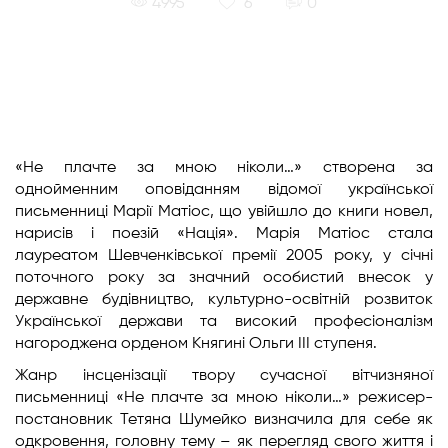
|
|
4995
6
0
«Не плачте за мною ніколи…» створена за
однойменним оповіданням відомої української
письменниці Марії Матіос, що увійшло до книги новел,
нарисів і поезій «Нація». Марія Матіос стала
лауреатом Шевченківської премії 2005 року, у січні
поточного року за значний особистий внесок у
державне будівництво, культурно-освітній розвиток
Української держави та високий професіоналізм
нагороджена орденом Княгині Ольги ІІІ ступеня.
Жанр інсценізації твору сучасної вітчизняної
письменниці «Не плачте за мною ніколи…» режисер-
постановник Тетяна Шумейко визначила для себе як
одкровення, головну тему – як перегляд свого життя і