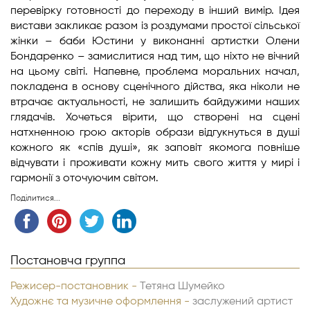
перевірку готовності до переходу в інший вимір. Ідея
вистави закликає разом із роздумами простої сільської
жінки – баби Юстини у виконанні артистки Олени
Бондаренко – замислитися над тим, що ніхто не вічний
на цьому світі. Напевне, проблема моральних начал,
покладена в основу сценічного дійства, яка ніколи не
втрачає актуальності, не залишить байдужими наших
глядачів. Хочеться вірити, що створені на сцені
натхненною грою акторів образи відгукнуться в душі
кожного як «спів душі», як заповіт якомога повніше
відчувати і проживати кожну мить свого життя у мирі і
гармонії з оточуючим світом.
Поділитися...
Постановча группа
Режисер-постановник -
Тетяна Шумейко
Художнє та музичне оформлення -
заслужений артист