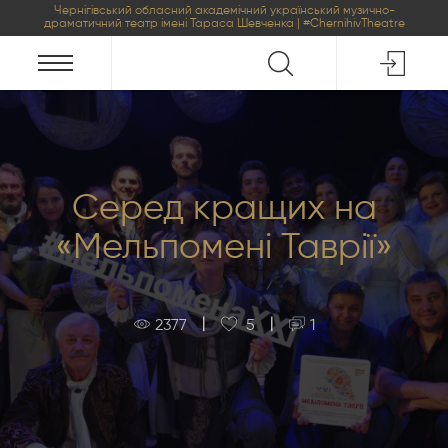
Чернігівський обласний академічний український музично-
драматичний театр імені Тараса Шевченка | #ChernihivTheatre
Серед кращих на
«Мельпомені Таврії»
|
|
2377
5
1