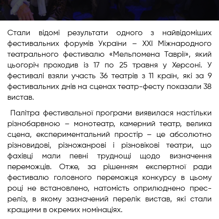
Стали відомі результати одного з найвідоміших
фестивальних форумів України – ХХІ Міжнародного
театрального фестивалю «Мельпомена Таврії», який
цьогоріч проходив із 17 по 25 травня у Херсоні. У
фестивалі взяли участь 36 театрів з 11 країн, які за 9
фестивальних днів на сценах театр-фесту показали 38
вистав.
Палітра фестивальної програми виявилася настільки
різнобарвною – монотеатр, камерний театр, велика
сцена, експериментальний простір – це абсолютно
різновидові, різножанрові і різновікові театри, що
фахівці мали певні труднощі щодо визначення
переможців. Отже, за рішенням експертної ради
фестивалю головного переможця конкурсу в цьому
році не встановлено, натомість оприлюднено прес-
реліз, в якому зазначений перелік вистав, які стали
кращими в окремих номінаціях.