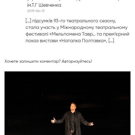
ім.Т.Г Шевченка
2019-06-13
[…] підсумків 93-го театрального сезону,
стала участь у Міжнародному театральному
фестивалі «Мельпомена Тавр… та прем’єрний
показ вистави «Наталка Полтавка», […]
Хочете залишити коментар?
Авторизуйтесь!