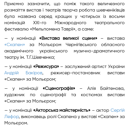
Приємно зазначити, що поміж такого величезного
розмаїття вистав і театрів творча робота шевченіківців
була названа серед кращих у чотирьох із восьми
номінацій ХХІ-го Міжнародного театрального
фестивалю «Мельпомена Таврії», а саме:
— у номінації
«Вистава великої сцени»
– вистава
«Скапен»
за Мольєром Чернігівського обласного
академічного українського музично-драматичного
театру ім. Т.Г.Шевченка;
— у номінації
«Режисура»
– заслужений артист України
Андрій Бакіров
, режисер-постановник вистави
«Скапен» за Мольєром;
— у номінації
«Сценографія»
– Алія Байтенова,
художник по сценографії та костюмах вистави
«Скапен» за Мольєром;
— у номінації
«Акторська майстерність»
– актор
Сергій
Лефор
, виконавець ролі Скапена у виставі «Скапен» за
Мольєром.