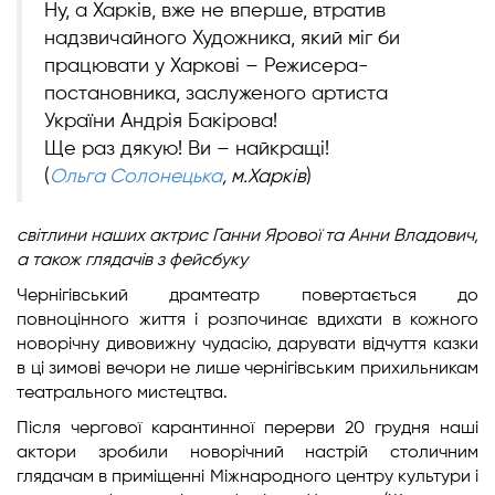
Ну, а Харків, вже не вперше, втратив
надзвичайного Художника, який міг би
працювати у Харкові – Режисера-
постановника, заслуженого артиста
України Андрія Бакірова!
Ще раз дякую! Ви – найкращі!
(
Ольга Солонецька
, м.Харків
)
світлини наших актрис Ганни Ярової та Анни Владович,
а також глядачів з фейсбуку
Чернігівський драмтеатр повертається до
повноцінного життя і розпочинає вдихати в кожного
новорічну дивовижну чудасію, дарувати відчуття казки
в ці зимові вечори не лише чернігівським прихильникам
театрального мистецтва.
Після чергової карантинної перерви 20 грудня наші
актори зробили новорічний настрій столичним
глядачам в приміщенні Міжнародного центру культури і