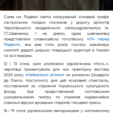
Саме на Різдвяні свята напружений січневий графік
гастрольних поїздок покликав у дорогу артистів
Чернігівського академічного облмуздрамтеатру ім.
Т.Г.Шевченка. І не дивно, адже шевченківці
представляли славнозвісну гоголівську
«Ніч перед
Різдвом»
, яка вже п’ять років поспіль завойовує
симпатії дедалі ширшої глядацької аудиторії в Україні
та за її межами.
12 і 13 січня, крім улюбленої харків’янами «Ночі…»,
чернігівці презентували для них прем’єрну виставу
2020 року
«Небезпечні зв’язки»
за романом Шодерло
де Лакло. Наступного дня цей яскравий спектакль,
поставлений за сприяння Українського культурного
фонду, був представлений полтавським
шанувальникам театру та отримав надзвичайно
схвальні відгуки вражених глядачів і місцевої преси.
16 і 19 січня українськими вечорницями у натхненному