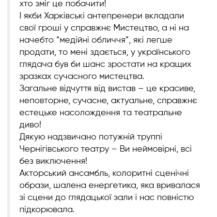
хто зміг це побачити!
І якби Харківські антепренери вкладали
свої гроші у справжнє Мистецтво, а ні на
начебто “медійні обличчя”, які легше
продати, то мені здається, у українського
глядача був би шанс зростати на кращих
зразках сучасного мистецтва.
Загальне відчуття від вистав – це красиве,
неповторне, сучасне, актуальне, справжнє
естецьке насолождення та театральне
диво!
Дякую надзвичано потужній труппі
Чернігівського театру – Ви неймовірні, всі
без виключення!
Акторський ансамбль, колоритні сценічні
образи, шалена енергетика, яка вривалася
зі сцени до глядацької зали і нас повністю
підкорювала.