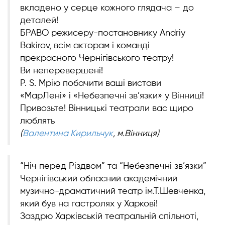
вкладено у серце кожного глядача – до
деталей!
БРАВО режисеру-постановнику Andriy
Bakirov, всім акторам і команді
прекрасного Чернігівського театру!
Ви неперевершені!
P. S. Мрію побачити ваші вистави
«МарЛені» і «Небезпечні зв’язки» у Вінниці!
Привозьте! Вінницькі театрали вас щиро
люблять
(
Валентина Кирильчук
, м.Вінниця)
“Ніч перед Різдвом” та “Небезпечні зв’язки”
Чернігівський обласний академічний
музично-драматичний театр ім.Т.Шевченка,
який був на гастролях у Харкові!
Заздрю Харківській театральній спільноті,