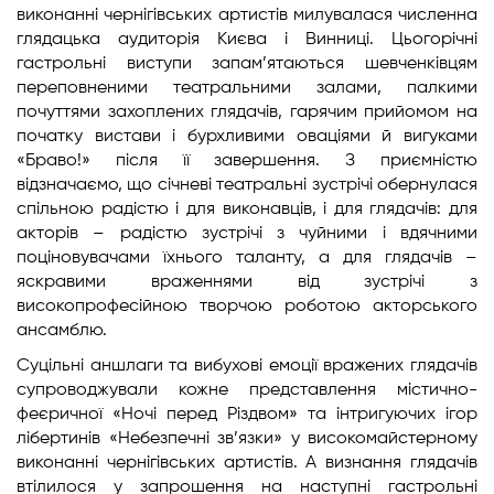
виконанні чернігівських артистів милувалася численна
глядацька аудиторія Києва і Винниці. Цьогорічні
гастрольні виступи запам’ятаються шевченківцям
переповненими театральними залами, палкими
почуттями захоплених глядачів, гарячим прийомом на
початку вистави і бурхливими оваціями й вигуками
«Браво!» після її завершення. З приємністю
відзначаємо, що січневі театральні зустрічі обернулася
спільною радістю і для виконавців, і для глядачів: для
акторів – радістю зустрічі з чуйними і вдячними
поціновувачами їхнього таланту, а для глядачів –
яскравими враженнями від зустрічі з
високопрофесійною творчою роботою акторського
ансамблю.
Суцільні аншлаги та вибухові емоції вражених глядачів
супроводжували кожне представлення містично-
феєричної «Ночі перед Різдвом» та інтригуючих ігор
лібертинів «Небезпечні зв’язки» у високомайстерному
виконанні чернігівських артистів. А визнання глядачів
втілилося у запрошення на наступні гастрольні