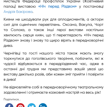
мистецтв Федерації профспілок України (Жовтневий
палац) виставою
«Ніч перед Різдвом»
у постановці
Андрія Бакірова
.
Кияни не шкодували рук для аплодисментів, а актори
сил для сценічних перевтілень. Оксана, Вакула, Чорт
та Солоха, а також інші герої вистави настільки
хвилюють серця киян, що ті переглядають «Ніч перед
Різдвом» знову і знову та щиро вірять в передноворічні
дива.
Чернігівці та гості нашого міста також мають змогу
торкнутися до гоголівського творіння, побачити, які ж
чудасії відбуваються в передріздвяний час, адже в
останні дні грудня ми представимо вашій увазі цю
виставу декілька разів, аби кожен зміг прийти і повірити
в дива!
Не відмовляйте собі в передноворічному театральному
задоволенні і отримаєте казковий настрій на весь рік!
Поділитися...