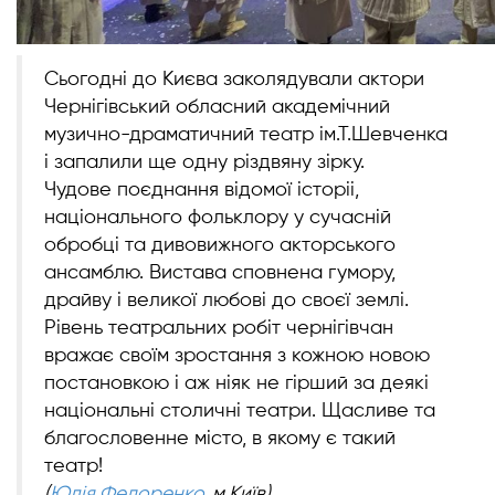
Сьогодні до Києва заколядували актори
Чернігівський обласний академічний
музично-драматичний театр ім.Т.Шевченка
і запалили ще одну різдвяну зірку.
Чудове поєднання відомої історіі,
національного фольклору у сучасній
обробці та дивовижного акторського
ансамблю. Вистава сповнена гумору,
драйву і великої любові до своєї землі.
Рівень театральних робіт чернігівчан
вражає своїм зростання з кожною новою
постановкою і аж ніяк не гірший за деякі
національні столичні театри. Щасливе та
благословенне місто, в якому є такий
театр!
(
Юлія Федоренко
, м.Київ)