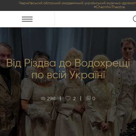
Чернігівський обласний академічний український музично-драмати
#ChernihivTheatre
Від Різдва до Водохрещі
по всій Україні
|
|
2961
2
0