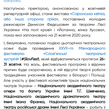
Бакірова
.
Наступною прем’єрою, анонсованою у жовтневій
репертуарній афіші, стане вистава
«Саронська квітка,
або Інша сторона гріха»
, поставлена молодим
режисером Денисом Федєшовим за творами Лесі
Українки «На полі крові» і «Йоганна, жінка Хусова»,
показ якої заплановано на 21 жовтня 2020 року.
І, безумовно, головною подією цьогорічної театральної
осені буде проведення
XXVII-го Міжнародного
фестивалю «Слов’янські театральні
зустрічі»
(
#SlovFest
), який відбуватиметься протягом
26-
31 жовтня
. На жаль, фестивальна програма з відомих
причин буде скороченою, в ній відсутні творчі роботи
традиційних учасників фестивалю з Білорусі і Польщі.
Але участь у фестивалі колективів трьох національних
театрів України –
Національного академічного театру
опери та балету України імені Т.Г. Шевченка,
Національного академічного драматичного театру
імені Івана Франка, Національного академічного
театру російської драми імені Лесі Українки
– робить її