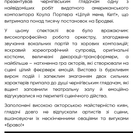
презентував чернігівським глядачам одну з
найвідоміших робіт видатного американського
композитора Коула Портера «Цілуй мене, Кет!», що
витримала понад тисячу постановок на Бродвеї.
У цьому спектаклі все було вражаючим:
високопрофесійна робота оркестру, злагоджене
звучання вокальних партій та хорових композицій;
яскравий хореографічний супровід, оригінальні
костюми, величезні декорації-трансформери, а
найбільше – натхненна гра акторів, які створювали на
сцені цілий феєрверк емоцій. Вистава із бурхливим
виром подій і запеклим змаганням двох сильних
характерів припала до душі чернігівським глядачам, які
вщент заповнили театральну залу й емоційно
відгукувалися на перипетії сценічного дійства.
Заполонені високою акторською майстерністю киян,
глядачі довго не відпускали артистів зі сцени,
вшановуючи їх нескінченними оваціями та вигуками
«Браво!»