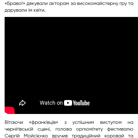
«Браво!» дякували акторам за високомайстерну гру та
дарували їм квіти.
Вітаючи «франківців» з успішним виступом на
чернігівській сцені, голова оргкомітету фестивалю
Сергій Мойсієнко вручив традиційний коровай та