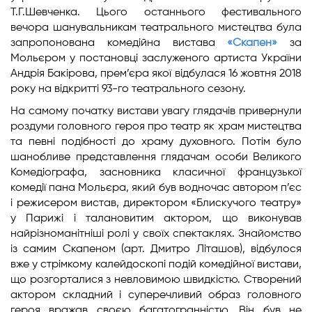
Т.Г.Шевченка. Цього останнього фестивального
вечора шанувальникам театрального мистецтва була
запропонована комедійна вистава
«Скапен»
за
Мольєром у постановці заслуженого артиста України
Андрія Бакірова, прем’єра якої відбулася 16 жовтня 2018
року на відкритті 93-го театрального сезону.
На самому початку вистави увагу глядачів привернули
роздуми головного героя про театр як храм мистецтва
та певні подібності до храму духовного. Потім було
шанобливе представлення глядачам особи Великого
Комедіографа, засновника класичної французької
комедії пана Мольєра, який був водночас автором п’єс
і режисером вистав, директором «Блискучого театру»
у Парижі і талановитим актором, що виконував
найрізноманітніші ролі у своїх спектаклях. Знайомство
із самим Скапеном (арт. Дмитро Літашов), відбулося
вже у стрімкому калейдоскопі подій комедійної вистави,
що розгорталися з невловимою швидкістю. Створений
актором складний і суперечливий образ головного
героя вражав своєю багатогранністю. Він був не