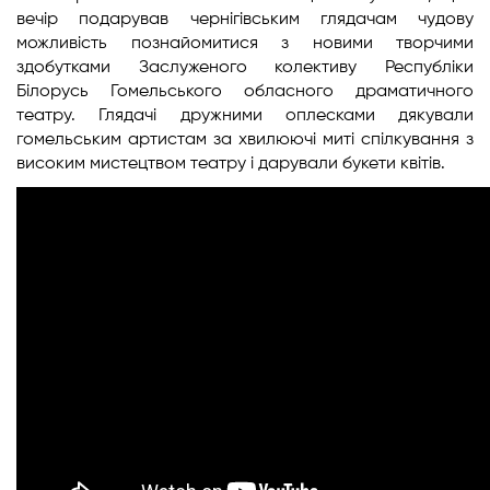
вечір подарував чернігівським глядачам чудову
можливість познайомитися з новими творчими
здобутками Заслуженого колективу Республіки
Білорусь Гомельського обласного драматичного
театру. Глядачі дружними оплесками дякували
гомельським артистам за хвилюючі миті спілкування з
високим мистецтвом театру і дарували букети квітів.