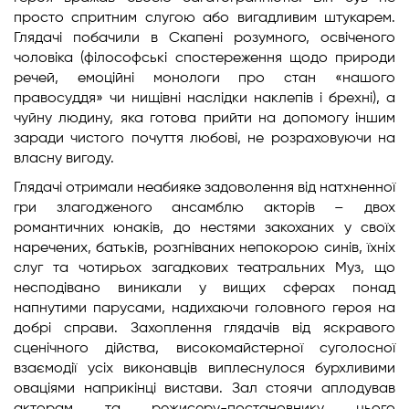
просто спритним слугою або вигадливим штукарем.
Глядачі побачили в Скапені розумного, освіченого
чоловіка (філософські спостереження щодо природи
речей, емоційні монологи про стан «нашого
правосуддя» чи нищівні наслідки наклепів і брехні), а
чуйну людину, яка готова прийти на допомогу іншим
заради чистого почуття любові, не розраховуючи на
власну вигоду.
Глядачі отримали неабияке задоволення від натхненної
гри злагодженого ансамблю акторів – двох
романтичних юнаків, до нестями закоханих у своїх
наречених, батьків, розгніваних непокорою синів, їхніх
слуг та чотирьох загадкових театральних Муз, що
несподівано виникали у вищих сферах понад
напнутими парусами, надихаючи головного героя на
добрі справи. Захоплення глядачів від яскравого
сценічного дійства, високомайстерної суголосної
взаємодії усіх виконавців виплеснулося бурхливими
оваціями наприкінці вистави. Зал стоячи аплодував