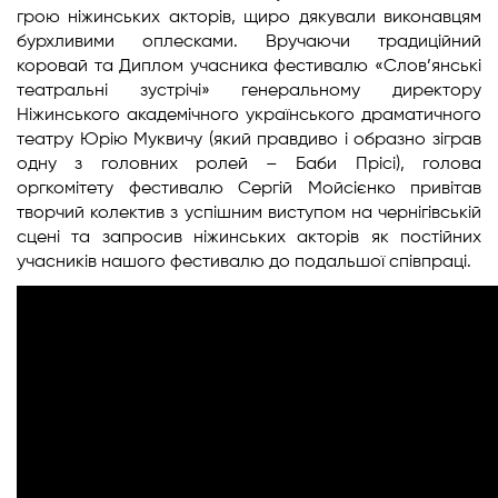
грою ніжинських акторів, щиро дякували виконавцям
бурхливими оплесками. Вручаючи традиційний
коровай та Диплом учасника фестивалю «Слов’янські
театральні зустрічі» генеральному директору
Ніжинського академічного українського драматичного
театру Юрію Муквичу (який правдиво і образно зіграв
одну з головних ролей – Баби Прісі), голова
оргкомітету фестивалю Сергій Мойсієнко привітав
творчий колектив з успішним виступом на чернігівській
сцені та запросив ніжинських акторів як постійних
учасників нашого фестивалю до подальшої співпраці.