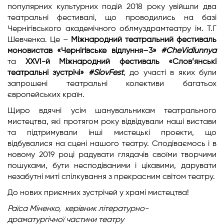
популярних культурних подій 2018 року увійшли два
театральні фестивалі, що проводились на базі
Чернігівського академічного облмуздрамтеатру ім. Т.Г
Шевченка. Це –
Міжнародний театральний фестиваль
моновистав «Чернігівське відлуння–3»
#
CheVidlunnya
та
XXVI-й Міжнародний фестиваль «Слов’янські
театральні зустрічі»
#
SlovFest
, до участі в яких були
запрошені театральні колективи багатьох
європейських країн.
Щиро вдячні усім шанувальникам театрального
мистецтва, які протягом року відвідували наші вистави
та підтримували інші мистецькі проекти, що
відбувалися на сцені нашого театру. Сподіваємось і в
новому 2019 році радувати глядачів своїми творчими
пошуками, бути несподіваними і цікавими, дарувати
незабутні миті спілкування з прекрасним світом театру.
До нових приємних зустрічей у храмі мистецтва!
Раїса Міненко,
керівник літературно-
драматургічної
частини театру