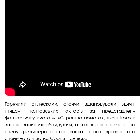
Гарячими оплесками, стоячи вшановували вдячні
глядачі полтавських акторів за представлену
фантастичну виставу «Страшна помста», яка нікого в
залі не залишила байдужим, а також запрошеного на
сцену режисера-постановника цього вражаючого
сценічного дійства Сергія Павлюка.