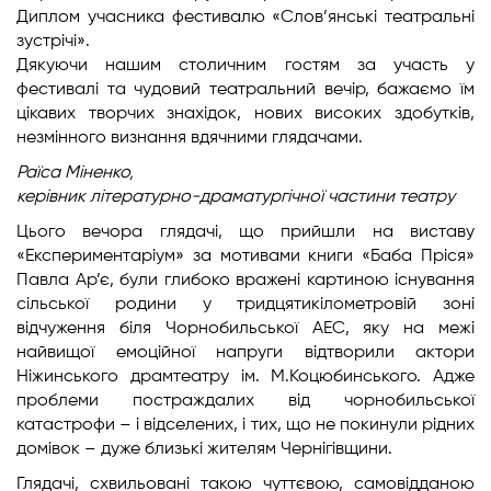
Диплом учасника фестивалю «Слов’янські театральні
зустрічі».
Дякуючи нашим столичним гостям за участь у
фестивалі та чудовий театральний вечір, бажаємо їм
цікавих творчих знахідок, нових високих здобутків,
незмінного визнання вдячними глядачами.
Раїса Міненко,
керівник літературно-драматургічної частини театру
Цього вечора глядачі, що прийшли на виставу
«Експериментаріум» за мотивами книги «Баба Пріся»
Павла Ар’є, були глибоко вражені картиною існування
сільської родини у тридцятикілометровій зоні
відчуження біля Чорнобильської АЕС, яку на межі
найвищої емоційної напруги відтворили актори
Ніжинського драмтеатру ім. М.Коцюбинського. Адже
проблеми постраждалих від чорнобильської
катастрофи – і відселених, і тих, що не покинули рідних
домівок – дуже близькі жителям Чернігівщини.
Глядачі, схвильовані такою чуттєвою, самовідданою