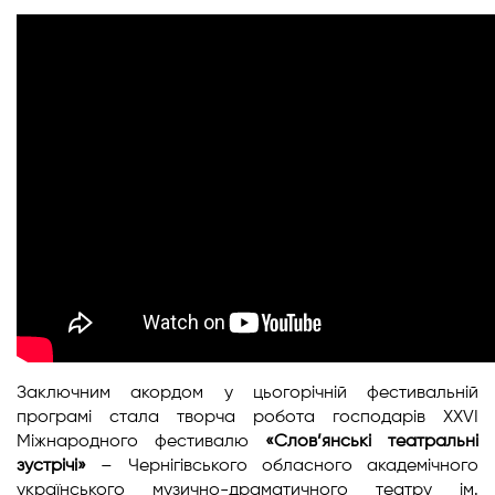
Заключним акордом у цьогорічній фестивальній
програмі стала творча робота господарів ХХVІ
Міжнародного фестивалю
«Слов’янські театральні
зустрічі»
– Чернігівського обласного академічного
українського музично-драматичного театру ім.