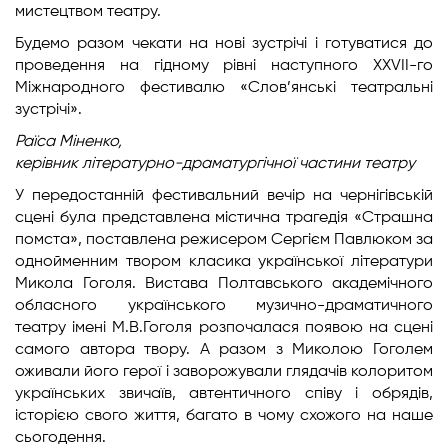
мистецтвом театру.
Будемо разом чекати на нові зустрічі і готуватися до
проведення на гідному рівні наступного ХХVІІ-го
Міжнародного фестивалю «Слов’янські театральні
зустрічі».
Раїса Міненко,
керівник літературно-драматургічної частини театру
У передостанній фестивальний вечір на чернігівській
сцені була представлена містична трагедія «Страшна
помста», поставлена режисером Сергієм Павлюком за
однойменним твором класика української літератури
Микола Гоголя. Вистава Полтавського академічного
обласного українського музично-драматичного
театру імені М.В.Гоголя розпочалася появою на сцені
самого автора твору. А разом з Миколою Гоголем
оживали його герої і заворожували глядачів колоритом
українських звичаїв, автентичного співу і обрядів,
історією свого життя, багато в чому схожого на наше
сьогодення.