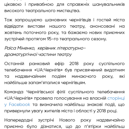
цікавою і привабною для справжніх шанувальників
високого театрального мистецтва.
Тож запрошуємо шановних чернігівців і гостей міста
відвідати вистави нашого театру, анонсовані на
жовтень поточного року, та бажаємо нових приємних
зустрічей протягом 95-го театрального сезону.
Раїса Міненко,
керівник літературно-
драматургічної
частини театру
Останній ранковий ефір 2018 року суспільного
телебачення «UA:Чернігів» був присвячений видатним
та надзвичайним подіям минаючого року, які
найбільше запам’яталися чернігівцям.
Команда Чернігівської філії суспільного телебачення
«UA:Чернігів» провела голосування на власній
сторінці
у Facebook
та визначила найбільш знакові події, що
привернули увагу жителів міста і області у 2018 році.
Напередодні зустрічі Нового року надзвичайно
приємно було дізнатися, що до п’ятірки найбільш