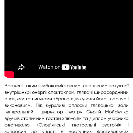
Вражені таким глибокозмістовним, сповненим потужної
внутрішньої енергії спектаклем, глядачі щиросердними
оваціями та вигуками «Браво!» дякували його творцям і
виконавцям. Під бурхливі оплески глядацької зали
генеральний директор театру Сергій Мойсієнко
вручив столичним гостям хліб-сіль та Диплом учасника
фестивалю «Слов’янські театральні зустрічі» і
запросив до участі в наступних фестивальних