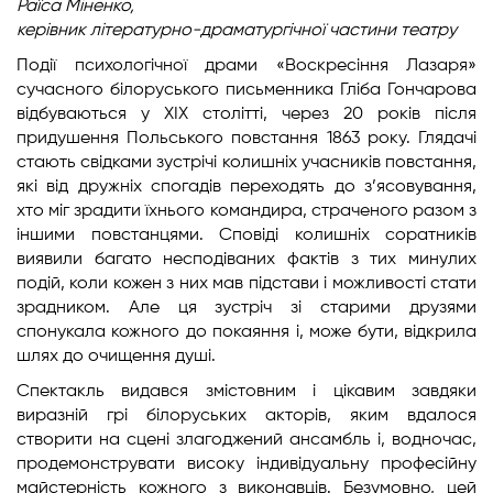
Раїса Міненко,
керівник літературно-драматургічної частини театру
Події психологічної драми «Воскресіння Лазаря»
сучасного білоруського письменника Гліба Гончарова
відбуваються у ХІХ столітті, через 20 років після
придушення Польського повстання 1863 року. Глядачі
стають свідками зустрічі колишніх учасників повстання,
які від дружніх спогадів переходять до з’ясовування,
хто міг зрадити їхнього командира, страченого разом з
іншими повстанцями. Сповіді колишніх соратників
виявили багато несподіваних фактів з тих минулих
подій, коли кожен з них мав підстави і можливості стати
зрадником. Але ця зустріч зі старими друзями
спонукала кожного до покаяння і, може бути, відкрила
шлях до очищення душі.
Спектакль видався змістовним і цікавим завдяки
виразній грі білоруських акторів, яким вдалося
створити на сцені злагоджений ансамбль і, водночас,
продемонструвати високу індивідуальну професійну
майстерність кожного з виконавців. Безумовно, цей