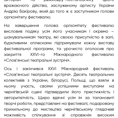
акторам та режисеру-постановнику цього
вражаючого дійства, заслуженому артисту України
Андрію Бакірову, який до того ж є заступником голови
оргкомітету фестивалю.
На завершення голова оргкомітету фестивалю
висловив подяку усім його учасникам і окремо –
шанувальникам театру, які своєю присутністю в залі,
бурхливими оплесками підтримували кожну виставу
фестивальної програми, та урочисто оголосив про
закриття ХХVІ-го Міжнародного фестивалю
«Слов’янські театральні зустрічі».
Ось і закінчився ХХVІ Міжнародний фестиваль
«Слов’янські театральні зустрічі». Десять театральних
колективів з України, Білорусі, Польщі, що взяли в
ньому участь, своїми успішними виступами на
чернігівській сцені підтвердили його престижність і
авторитетність. Щиро вдячні усім їм за талановиті
творчі роботи, представлені на фестивалі, подаровану
прихильному до мистецтва чернігівському глядачеві
можливість спілкування зі справжнім високим