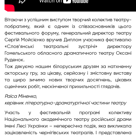
Вітаючи з успішним виступом творчий колектив театру-
побратиму, який є одним із співзасновників цього
фестивального форуму, генеральний директор театру
Сергій Мойсієнко вручив Диплом учасника фестивалю
«Слов’янські театральні зустрічі» директору
Гомельського обласного драматичного театру Оксані
Руденок.
Тож дякуємо нашим білоруським друзям за натхненну
акторську гру, за цікаву, серйозну і змістовну виставу
та щиро зичимо нових творчих досягнень, цікавих
сценічних робіт, нескінченої прихильності глядачів.
Раїса Міненко,
керівник літературно-драматургічної частини театру
Участь у фестивальній програмі колективу
Національного академічного театру російської драми
імені Лесі Українки – непересічна подія, яка викликала
зацікавленість чернігівських театралів. І представлена