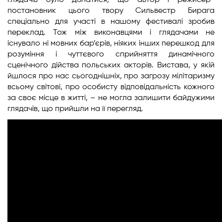
глядачів було дізнатися, що автор і режисер-
постановник цього твору Сильвестр Бирага
спеціально для участі в нашому фестивалі зробив
переклад. Тож між виконавцями і глядачами не
існувало ні мовних бар’єрів, ніяких інших перешкод для
розуміння і чуттєвого сприйняття динамічного
сценічного дійства польських акторів. Вистава, у якій
йшлося про нас сьогоднішніх, про загрозу мілітаризму
всьому світові, про особисту відповідальність кожного
за своє місце в житті, – не могла залишити байдужими
глядачів, що прийшли на її перегляд.