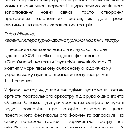
натхненну акторську гру, за пережиті разом хвилюючі
моменти сценічної творчості і щиро зичимо успішного
запалювання нових свічок, тобто створення
прекрасних талановитих вистав, які довгі роки
сяятимуть на сценах українських театрів.
Раїса Міненко,
керівник літературно-драматургічної
частини театру
Піднесений святковий настрій відчувався в день
відкриття XXVІ-го Міжнародного фестивалю
«Слов’янські театральні зустрічі»
, яке відбулося 17
жовтня у Чернігівському обласному академічному
українському музично-драматичному театрі імені
Т.Г.Шевченка.
У фойє театру чудовими мелодіями зустрічали гостей
артисти театрального оркестру під орудою диригента
Олексія Рощака. Під звуки урочистих фанфар вишукані
ведучі розповіли про історію створення цього
престижного фестивального форуму та запросили на
сцену почесних гостей і керівництво театру для