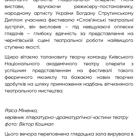
виконанні артистів Національної оперети. Після
вистави, вручаючи режисеру-постановнику,
народному артисту України Богдану Струтинському
Диплом учасника фестивалю «Слов’янські театральні
зустрічі», він висловив – під невщухаючі оплески
глядачів – глибоку вдячність за представлення на
чернігівській сцені театральної роботи найвищого
ступеню якості.
Щиро вітаємо талановиту творчу команду Київського
Національного академічного театру оперети з
успішним представленням на фестивалі такого
феєричного мюзиклу та бажаємо нових творчих
здобутків на шляху примноження надбань вітчизняного
театрального мистецтва.
Раїса Міненко,
керівник літературно-драматургічної
частини театру
фото: Віктор Кошмал
Цього вечора переповнена глядацька зала вирувала в