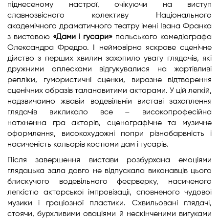
піднесеному настрої, очікуючи на виступ
славнозвісного колективу Національного
академічного драматичного театру імені Івана Франка
з виставою
«Дами і гусари»
польського комедіографа
Олександра Фредро. І неймовірно яскраве сценічне
дійство з перших хвилин захопило увагу глядачів, які
дружними оплесками відгукувалися на жартівливі
репліки, гумористичні сценки, виразне відтворення
сценічних образів талановитими акторами. У цій легкій,
надзвичайно жвавій водевільній виставі захоплення
глядачів викликало все – високопрофесійна
натхненна гра акторів, сценографічне та музичне
оформлення, високохудожні попри різнобарвність і
насиченість кольорів костюми дам і гусарів.
Після завершення вистави розбурхана емоціями
глядацька зала довго не відпускала виконавців цього
блискучого водевільного феєрверку, насиченого
легкістю акторської імпровізації, сповненого чудової
музики і граціозної пластики. Схвильовані глядачі,
стоячи, бурхливими оваціями й нескінченими вигуками