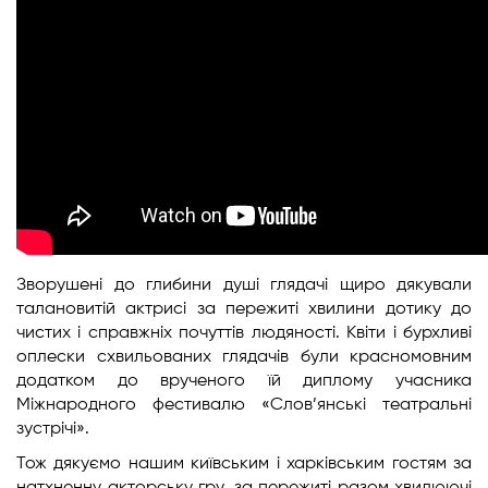
Зворушені до глибини душі глядачі щиро дякували
талановитій актрисі за пережиті хвилини дотику до
чистих і справжніх почуттів людяності. Квіти і бурхливі
оплески схвильованих глядачів були красномовним
додатком до врученого їй диплому учасника
Міжнародного фестивалю «Слов’янські театральні
зустрічі».
Тож дякуємо нашим київським і харківським гостям за