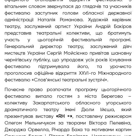
офіційного оголошення відкриття фестивалю. З
вітальним словом звернулася до глядачів та учасників
фестивалю заступник голови обласної державної
адміністрації Наталія Романова. Художній керівник
театру, заслужений артист України Андрій Бакіров
представив театральні колективи, що братимуть
участь у цьогорічній фестивальній програмі.
Генеральний директор театру, заслужений діяч
мистецтв України Сергій Мойсієнко привітав шановну
чернігівську публіку, що упродовж усіх років існування
фестивалю підтримувала його, та урочисто
проголосив офіційне відкриття XXVІ-го Міжнародного
фестивалю «Слов’янські театральні зустрічі».
Почесне право розпочати програму цьогорічного
фестивалю випало гостям з міста Берегово –
колективу Закарпатського обласного угорського
драматичного театру імені Дюли Ійєша, який
презентував виставу
«RH +»
, поставлену режисером
Олегом Мельничуком за творами Віктора Пелевіна,
Джорджа Орвелла, Річарда Баха та мотивами картин