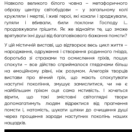
Навколо великого білого човна – метафоричного
образу центру світобудови – у загальному колі
кружляли і мертві, і живі герої, які кохали і зраджували,
гуляли і вбивали, били поклони Господу і…
продовжували грішити. Як же віднайти те, що зможе
врятувати їхні душі від багатовікового бажання помсти?
У цій містичній виставі, що відтворює весь цикл життя –
народження, одруження і створення родинного гнізда,
боротьба зі страхами та осмислення гріхів, пошук
спокути – все дійство сприймалося глядачами більш
на емоційному рівні, ніж розумом. Алегорія творців
вистави про вічний гріх, що мають спокутувати
наступні покоління, змушує замислитися, чи не є
найбільшим гріхом оця сама мстивість. І хочеться
вірити, що такі змістовні світоглядні твори
допомагатимуть людям відректися від прагнення
помсти і, натомість, шукати шляхи до очищення душі
через прощення заради наступних поколінь наших
нащадків.