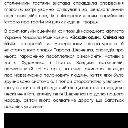
столичними гостями вистава справдила сподівання
глядачів, котрі уважно слідкували за швидкоплинним
сценічним дійством, із співпереживанням сприймали
історію про трагічний шлях людини-творця.
В оригінальній сценічній композиції народного артиста
України Михайла Резніковича
«Всюди один… Свічка на
вітрі»
, створеній за матеріалами літературного й
епістолярного спадку Тараса Шевченка, спогадів про
нього, гармонійно переплелися різноманітні мотиви з
життя Художника і Поета. Завдяки натхненній,
переконливій грі акторів, на сцені оживала легенда
про надзвичайно талановиту людину, життя якої було
зруйноване системою. І попри стереотипне уявлення,
що у свічки на вітрі недовгий вік, ця вистава стверджує
нескінченність впливу генія Шевченка на долю нашого
народу, світоч якого осяватиме дорогу ще багатьох
поколінь українців.