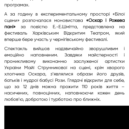
програмах.
А за годину в експериментальному просторі «Білої
сцени» розпочалася моновистава
«Оскар і Рожева
пані»
за повістю Е.-Е.Шмітта, представлена на
фестиваль Харківським Відкритим Театром, який
вперше бере участь у чернігівському фестивалі.
Спектакль вийшов надзвичайно зворушливим і
емоційно наповненим. Завдяки майстерності і
проникливому виконанню заслуженої артистки
України Майї Струнникової на сцені, крім хворого
хлопчика Оскара, з’являлися образи його друзів,
батьків і мудрої бабусі Рози. Глядачі відкрили для себе,
що за 12 днів можна прожити 110 років життя –
насичених, повноцінних, наповнюючи кожен день
любов’ю, добротою і турботою про ближніх.