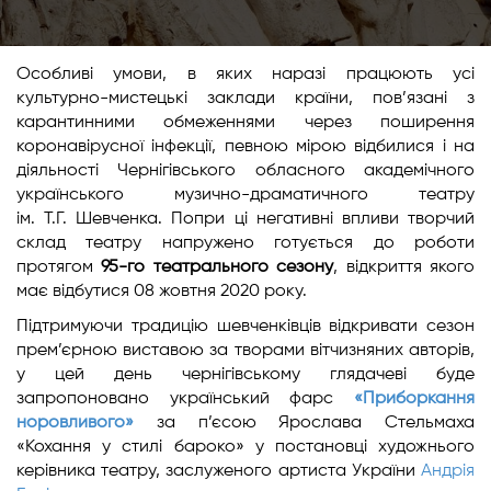
Особливі умови, в яких наразі працюють усі
культурно-мистецькі заклади країни, пов’язані з
карантинними обмеженнями через поширення
коронавірусної інфекції, певною мірою відбилися і на
діяльності Чернігівського обласного академічного
українського музично-драматичного театру
ім. Т.Г. Шевченка. Попри ці негативні впливи творчий
склад театру напружено готується до роботи
протягом
95-го театрального сезону
, відкриття якого
має відбутися 08 жовтня 2020 року.
Підтримуючи традицію шевченківців відкривати сезон
прем’єрною виставою за творами вітчизняних авторів,
у цей день чернігівському глядачеві буде
запропоновано український фарс
«Приборкання
норовливого»
за п’єсою Ярослава Стельмаха
«Кохання у стилі бароко» у постановці художнього
керівника театру, заслуженого артиста України
Андрія