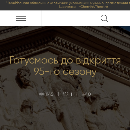
Чернігівський обласний академічний український музично-драматичний т
Шевченка | #ChernihivTheatre
Готуємось до відкриття
95-го сезону
|
|
1145
1
0