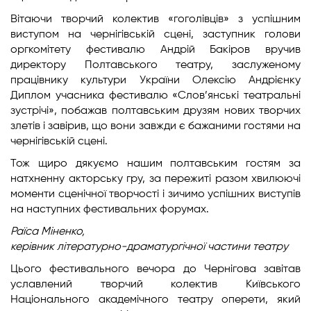
Вітаючи творчий колектив «гоголівців» з успішним
виступом на чернігівській сцені, заступник голови
оргкомітету фестивалю Андрій Бакіров вручив
директору Полтавського театру, заслуженому
працівнику культури України Олексію Андрієнку
Диплом учасника фестивалю «Слов’янські театральні
зустрічі», побажав полтавським друзям нових творчих
злетів і завірив, що вони завжди є бажаними гостями на
чернігівській сцені.
Тож щиро дякуємо нашим полтавським гостям за
натхненну акторську гру, за пережиті разом хвилюючі
моменти сценічної творчості і зичимо успішних виступів
на наступних фестивальних форумах.
Раїса Міненко,
керівник літературно-драматургічної частини театру
Цього фестивального вечора до Чернігова завітав
уславлений творчий колектив Київського
Національного академічного театру оперети, який