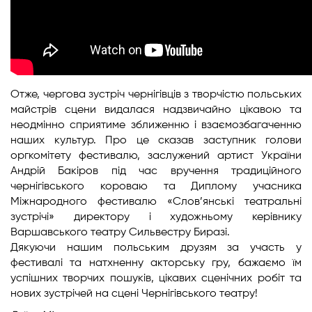
Отже, чергова зустріч чернігівців з творчістю польських
майстрів сцени видалася надзвичайно цікавою та
неодмінно сприятиме зближенню і взаємозбагаченню
наших культур. Про це сказав заступник голови
оргкомітету фестивалю, заслужений артист України
Андрій Бакіров під час вручення традиційного
чернігівського короваю та Диплому учасника
Міжнародного фестивалю «Слов’янські театральні
зустрічі» директору і художньому керівнику
Варшавського театру Сильвестру Биразі.
Дякуючи нашим польським друзям за участь у
фестивалі та натхненну акторську гру, бажаємо їм
успішних творчих пошуків, цікавих сценічних робіт та
нових зустрічей на сцені Чернігівського театру!