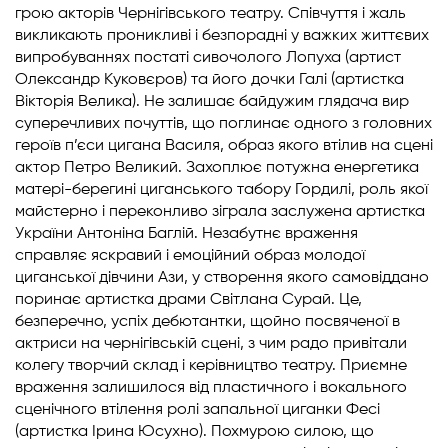
грою акторів Чернігівського театру. Співчуття і жаль
викликають проникливі і безпорадні у важких життєвих
випробуваннях постаті сивочолого Лопуха (артист
Олександр Куковєров) та його дочки Галі (артистка
Вікторія Велика). Не залишає байдужим глядача вир
суперечливих почуттів, що поглинає одного з головних
героїв п’єси цигана Василя, образ якого втілив на сцені
актор Петро Великий. Захоплює потужна енергетика
матері-берегині циганського табору Гордилі, роль якої
майстерно і переконливо зіграла заслужена артистка
України Антоніна Баглій. Незабутнє враження
справляє яскравий і емоційний образ молодої
циганської дівчини Ази, у створення якого самовіддано
поринає артистка драми Світлана Сурай. Це,
безперечно, успіх дебютантки, щойно посвяченої в
актриси на чернігівській сцені, з чим радо привітали
колегу творчий склад і керівництво театру. Приємне
враження залишилося від пластичного і вокального
сценічного втілення ролі запальної циганки Фесі
(артистка Ірина Юсухно). Похмурою силою, що