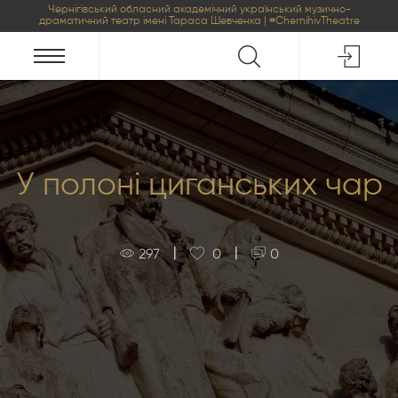
Чернігівський обласний академічний український музично-
драматичний театр імені Тараса Шевченка | #ChernihivTheatre
У полоні циганських чар
|
|
297
0
0