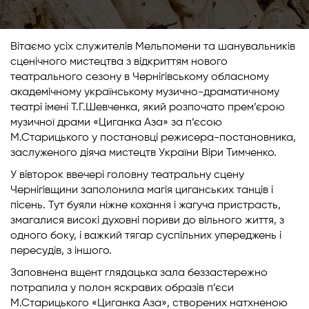
Вітаємо усіх служителів Мельпомени та шанувальників
сценічного мистецтва з відкриттям нового
театрального сезону в Чернігівському обласному
академічному українському музично-драматичному
театрі імені Т.Г.Шевченка, який розпочато прем’єрою
музичної драми «Циганка Аза» за п’єсою
М.Старицького у постановці режисера-постановника,
заслуженого діяча мистецтв України Віри Тимченко.
У вівторок ввечері головну театральну сцену
Чернігівщини заполонила магія циганських танців і
пісень. Тут буяли ніжне кохання і жагуча пристрасть,
змагалися високі духовні пориви до вільного життя, з
одного боку, і важкий тягар суспільних упереджень і
пересудів, з іншого.
Заповнена вщент глядацька зала беззастережно
потрапила у полон яскравих образів п’єси
М.Старицького «Циганка Аза», створених натхненою