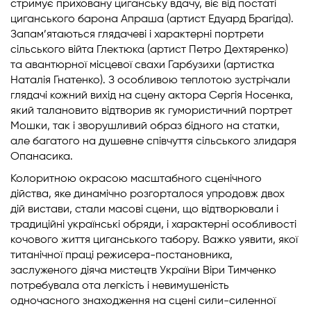
стримує приховану циганську вдачу, віє від постаті
циганського барона Апраша (артист Едуард Брагіда).
Запам’ятаються глядачеві і характерні портрети
сільського війта Глектюка (артист Петро Дехтяренко)
та авантюрної місцевої свахи Гарбузихи (артистка
Наталія Гнатенко). З особливою теплотою зустрічали
глядачі кожний вихід на сцену актора Сергія Носенка,
який талановито відтворив як гумористичний портрет
Мошки, так і зворушливий образ бідного на статки,
але багатого на душевне співчуття сільського злидаря
Опанасика.
Колоритною окрасою масштабного сценічного
дійства, яке динамічно розгорталося упродовж двох
дій вистави, стали масові сцени, що відтворювали і
традиційні українські обряди, і характерні особливості
кочового життя циганського табору. Важко уявити, якої
титанічної праці режисера-постановника,
заслуженого діяча мистецтв України Віри Тимченко
потребувала ота легкість і невимушеність
одночасного знаходження на сцені сили-силенної