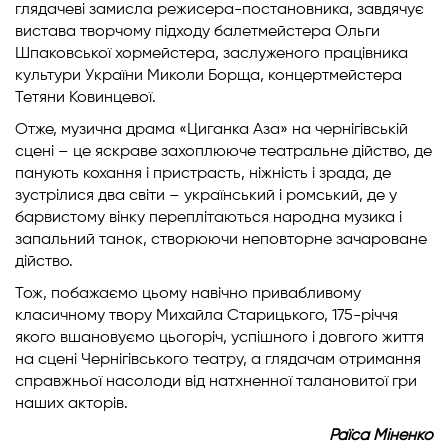
глядачеві замисла режисера-постановника, завдячує
вистава творчому підходу балетмейстера Ольги
Шпаковської хормейстера, заслуженого працівника
культури України Миколи Борща, концертмейстера
Тетяни Ковинцевої.
Отже, музична драма «Циганка Аза» на чернігівській
сцені – це яскраве захоплююче театральне дійство, де
панують кохання і пристрасть, ніжність і зрада, де
зустрілися два світи – український і ромський, де у
барвистому вінку переплітаються народна музика і
запальний танок, створюючи неповторне зачароване
дійство.
Тож, побажаємо цьому навічно привабливому
класичному твору Михайла Старицького, 175-річчя
якого вшановуємо цьогоріч, успішного і довгого життя
на сцені Чернігівського театру, а глядачам отримання
справжньої насолоди від натхненної талановитої гри
наших акторів.
Раїса Міненко