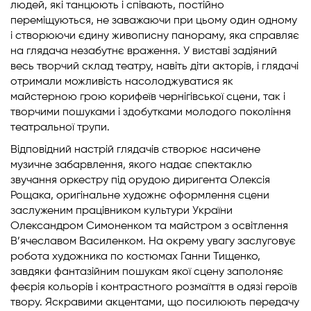
людей, які танцюють і співають, постійно
переміщуються, не заважаючи при цьому один одному
і створюючи єдину живописну панораму, яка справляє
на глядача незабутнє враження. У виставі задіяний
весь творчий склад театру, навіть діти акторів, і глядачі
отримали можливість насолоджуватися як
майстерною грою корифеїв чернігівської сцени, так і
творчими пошуками і здобутками молодого покоління
театральної трупи.
Відповідний настрій глядачів створює насичене
музичне забарвлення, якого надає спектаклю
звучання оркестру під орудою диригента Олексія
Рощака, оригінальне художнє оформлення сцени
заслуженим працівником культури України
Олександром Симоненком та майстром з освітлення
В’ячеславом Василенком. На окрему увагу заслуговує
робота художника по костюмах Ганни Тищенко,
завдяки фантазійним пошукам якої сцену заполоняє
феєрія кольорів і контрастного розмаїття в одязі героїв
твору. Яскравими акцентами, що посилюють передачу