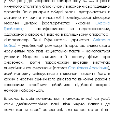
у 1992 році до яскравого кабаре-шоу 30-40-х років
минулого століття у блискучому виконанні сьогоднішніх
артистів. За сценарієм обидві героїні зустрічаються в
останню ніч життя німецької і голлівудської кінозірки
Марлен Дитріх (засл.артистка України
Оксана
Гребенюк
) – антифашистки за переконаннями,
одруженої з євреєм. І відома в колишньому оператор і
кінорежисер Лені Ріфеншталь (артистка
Світлана
Бойко
) – улюблений режисер Гітлера, що зняла свого
часу фільм про з’їзд нацистської партії – намагається
умовити Марлен знятися в її новому фільмі про
амазонок. Третім персонажем вистави виступає
енергійний конферансьє (артист
Станіслав Аракільян
),
який напряму спілкується з глядачем, вводить його в
кожну з частин сценічного дійства та виконує разом з
головними героїнями дбайливо підібрані яскраві
номери кабаре-шоу.
Власне, історія починається з анекдотичної ситуації,
коли дев’яносторічна пані лізе через балкон до
помешкання своєї ровесниці, яка конає останні дні