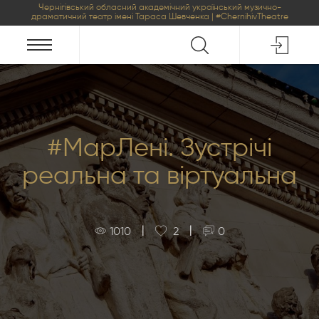
Чернігівський обласний академічний український музично-
драматичний театр імені Тараса Шевченка | #ChernihivTheatre
#МарЛені. Зустрічі
реальна та віртуальна
|
|
1010
2
0