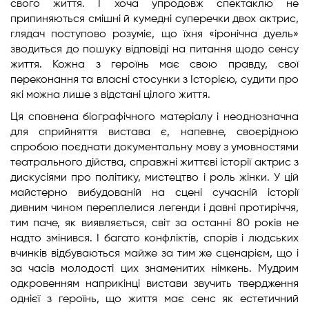
свого життя. І хоча упродовж спектаклю не
припиняються смішні й кумедні суперечки двох актрис,
глядач поступово розуміє, що їхня «іронічна дуель»
зводиться до пошуку відповіді на питання щодо сенсу
життя. Кожна з героїнь має свою правду, свої
переконання та власні стосунки з Історією, судити про
які можна лише з відстані цілого життя.
Ця сповнена біографічного матеріалу і неоднозначна
для сприйняття вистава є, напевне, своєрідною
спробою поєднати документальну мову з умовностями
театрального дійства, справжні життєві історії актрис з
дискусіями про політику, мистецтво і роль жінки. У цій
майстерно вибудованій на сцені сучасній історії
дивним чином переплелися легенди і давні протиріччя,
тим паче, як виявляється, світ за останні 80 років не
надто змінився. І багато конфліктів, спорів і людських
вчинків відбуваються майже за тим же сценарієм, що і
за часів молодості цих знаменитих німкень. Мудрим
одкровенням наприкінці вистави звучить твердження
однієї з героїнь, що життя має сенс як естетичний