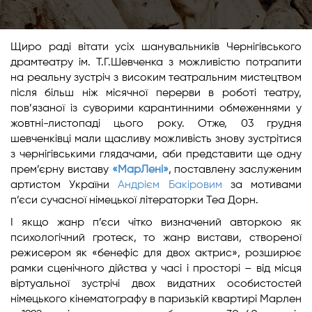
Щиро раді вітати усіх шанувальників Чернігівського
драмтеатру ім. Т.Г.Шевченка з можливістю потрапити
на реальну зустріч з високим театральним мистецтвом
після більш ніж місячної перерви в роботі театру,
пов’язаної із суворими карантинними обмеженнями у
жовтні-листопаді цього року. Отже, 03 грудня
шевченківці мали щасливу можливість знову зустрітися
з чернігівськими глядачами, аби представити ще одну
прем’єрну виставу
«МарЛені»
, поставлену заслуженим
артистом України
Андрієм Бакіровим
за мотивами
п’єси сучасної німецької літераторки Теа Дорн.
І якщо жанр п’єси чітко визначений авторкою як
психологічний гротеск, то жанр вистави, створеної
режисером як «бенефіс для двох актрис», розширює
рамки сценічного дійства у часі і просторі – від місця
віртуальної зустрічі двох видатних особистостей
німецького кінематографу в паризькій квартирі Марлен