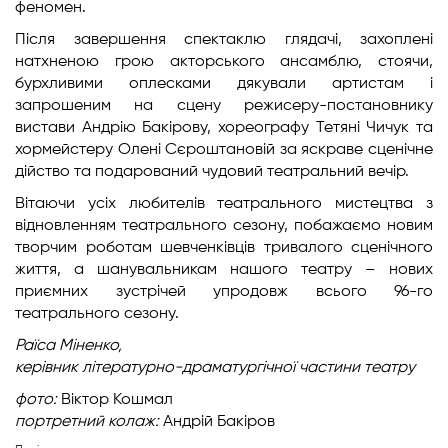
феномен.
Після завершення спектаклю глядачі, захоплені
натхненою грою акторського ансамблю, стоячи,
бурхливими оплесками дякували артистам і
запрошеним на сцену режисеру-постановнику
вистави Андрію Бакірову, хореографу Тетяні Чичук та
хормейстеру Олені Сєроштановій за яскраве сценічне
дійство та подарований чудовий театральний вечір.
Вітаючи усіх любителів театрального мистецтва з
відновленням театрального сезону, побажаємо новим
творчим роботам шевченківців тривалого сценічного
життя, а шанувальникам нашого театру – нових
приємних зустрічей упродовж всього 96-го
театрального сезону.
Раїса Міненко,
керівник літературно-драматургічної частини театру
фото:
Віктор Кошмал
портретний колаж:
Андрій Бакіров