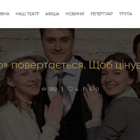
ОВНА
НАШ ТЕАТР
АФІША
НОВИНИ
РЕПЕРТУАР
ТРУПА
» повертається. Щоб ціну
|
|
1392
4
0