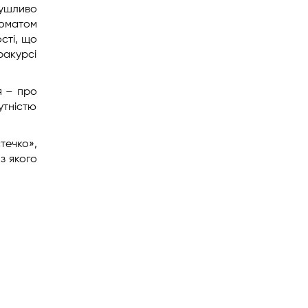
ушливо
оматом
сті, що
ракурсі
я – про
утністю
течко»,
з якого