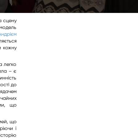
а сцену
 модель
Андрієм
ляється
и кожну
а легко
ила – є
инність
ості до
лядачем
ичайних
ми, що
мей, що
ріючи і
історію