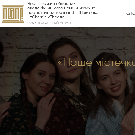
Чернігівський обласний
академічний український музично-
драматичний театр ім.Т.Г Шевченка
ГОЛ
| #ChernihivTheatre
100-й ТЕАТРАЛЬНИЙ СЕЗОН
«Наше містечко