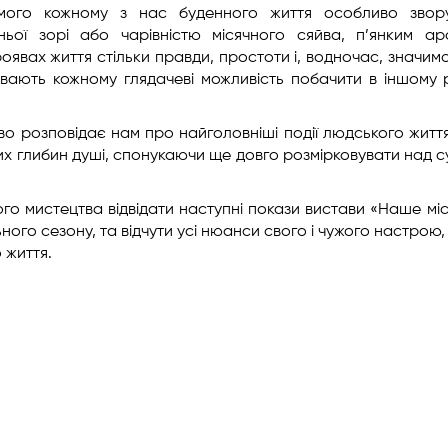
мого кожному з нас буденного життя особливо звор
ьої зорі або чарівністю місячного сяйва, п’янким ар
роявах життя стільки правди, простоти і, водночас, значимо
вають кожному глядачеві можливість побачити в іншому 
о розповідає нам про найголовніші події людського житт
их глибин душі, спонукаючи ще довго розмірковувати над с
го мистецтва відвідати наступні покази вистави «Наше міс
го сезону, та відчути усі нюанси свого і чужого настрою, 
 життя.