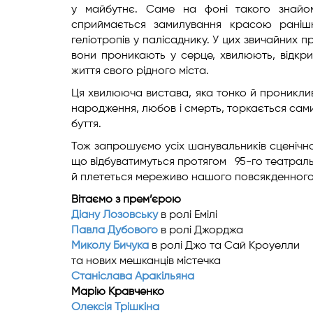
у майбутнє. Саме на фоні такого знайо
сприймається замилування красою ранішн
геліотропів у палісаднику. У цих звичайних п
вони проникають у серце, хвилюють, відкри
життя свого рідного міста.
Ця хвилююча вистава, яка тонко й прониклив
народження, любов і смерть, торкається сам
буття.
Тож запрошуємо усіх шанувальників сценічно
що відбуватимуться протягом 95-го театрально
й плететься мереживо нашого повсякденного
Вітаємо з прем’єрою
Діану Лозовську
в ролі Емілі
Павла Дубового
в ролі Джорджа
Миколу Бичука
в ролі Джо та Сай Кроуелли
та нових мешканців містечка
Станіслава Аракільяна
Марію Кравченко
Олексія Трішкіна