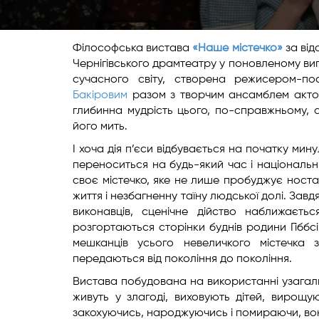
Філософська вистава
«Наше містечко»
за від
Чернігівського драмтеатру у поновленому виг
сучасного світу, створена режисером-п
Бакіровим
разом з творчим ансамблем акторів
глибинна мудрість цього, по-справжньому, 
його мить.
І хоча дія п’єси відбувається на початку мин
переноситься на будь-який час і національн
своє містечко, яке не лише пробуджує носта
життя і незбагненну таїну людської долі. Зав
виконавців, сценічне дійство наближаєть
розгортаються сторінки буднів родини Гіббс
мешканців усього невеличкого містечка 
передаються від покоління до покоління.
Вистава побудована на використанні узагаль
живуть у злагоді, виховують дітей, вирощу
закохуючись, народжуючись і помираючи, вон