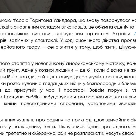
омою п’єсою Торнтона Уайлдера, що знову повернулася н
ляді з оновленим складом виконавців, це об’ємна сценічна
остановником вистави, заслуженим артистом України
, задіяних у спектаклі. У ході сценічного дійства прояв
серйозного твору – сенс життя у тому, щоб жити, цінуюч
улого століття у невеличкому американському містечку, вон
ий ґрунт. Адже у кожної людини – де б і коли б вона не ж
льгійні спогади, а й підштовхує до роздумів про швидкопл
дяки розташуванню глядацьких місць у безпосередній близьк
ся до присутніх у часі і просторі. Зовсім поруч з г
ів і родини Уеббів, вибудовується ретроспектива життя зв
з їхніми повсякденними справами, усталеними звичая
нених уявлень про родину на прикладі двох звичайних сі
ють у палісаднику квіти. Піклуючись один про одного, м
и трепетно й обережно, аби не розплескати, несуть свою 