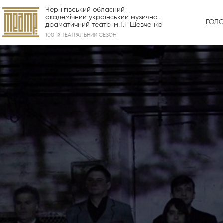
Чернігівський обласний
академічний український музично-
ГОЛ
драматичний театр ім.Т.Г Шевченка
100-й ТЕАТРАЛЬНИЙ СЕЗОН