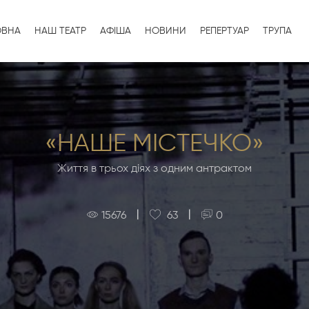
ОВНА
НАШ ТЕАТР
АФІША
НОВИНИ
РЕПЕРТУАР
ТРУПА
«НАШЕ МІСТЕЧКО»
Життя в трьох діях з одним антрактом
|
|
15676
63
0