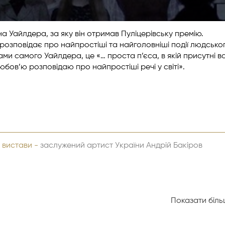
а Уайлдера, за яку він отримав Пуліцерівську премію.
 розповідає про найпростіші та найголовніші події людсько
ми самого Уайлдера, це «… проста п’єса, в якій присутні вс
любов’ю розповідаю про найпростіші речі у світі».
 вистави -
заслужений артист України Андрій Бакіров
Показати більш