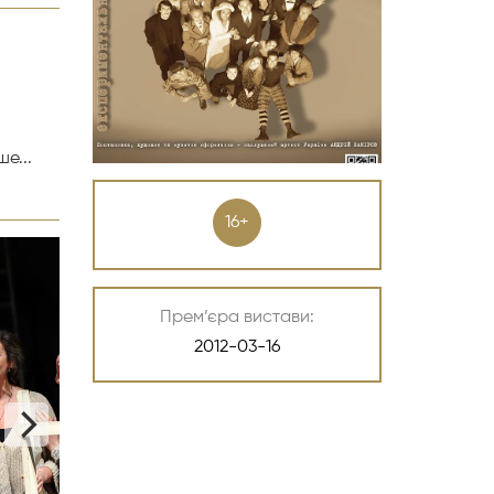
е...
16+
Прем’єра вистави:
2012-03-16