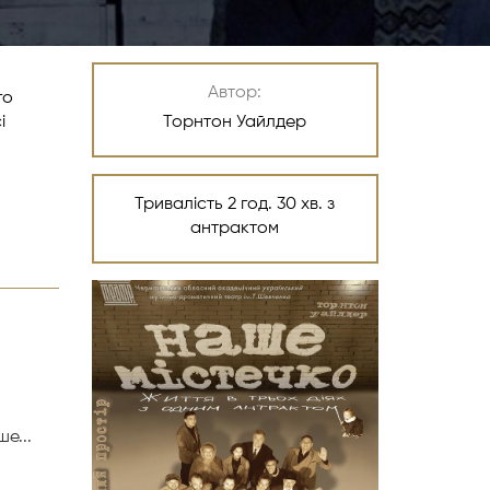
Автор:
го
Торнтон Уайлдер
і
Тривалість 2 год. 30 хв. з
антрактом
е...