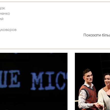
дак
именко
ий
Куковєров
к
Показати більш
д Брагіда
ій
никова
есникова
глій