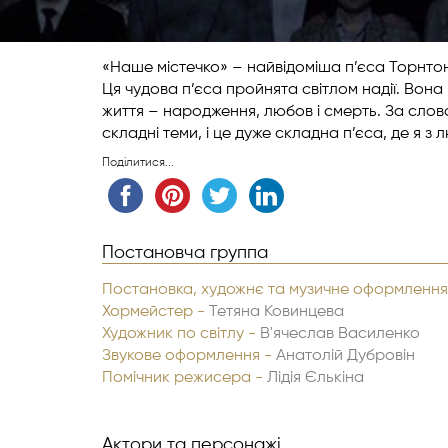
«Наше містечко» – найвідоміша п’єса Торнтон
Ця чудова п’єса пройнята світлом надії. Вона
життя – народження, любов і смерть. За слова
складні теми, і це дуже складна п’єса, де я з 
Поділитися...
Постановча группа
Постановка, художнє та музичне оформлення
Хормейстер -
Тетяна Ковинцева
Художник по світлу -
В'ячеслав Василенко
Звукове оформлення -
Анатолій Дубровін
Помічник режисера -
Лідія Єлькіна
Актори та персонажі